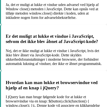
Ja, det er muligt at lukke et vindue uden advarsel ved hjælp af
Window close() metoden i JavaScript. Dette kan opnås ved at
tilføje metoden window.close() direkte i koden, uden at
inkludere nogen form for advarselsbekræftelse.
Er det muligt at lukke et vindue i JavaScript,
selvom det ikke blev åbnet af JavaScript-kode?
Nej, det er ikke muligt at lukke et vindue i JavaScript, hvis det
ikke blev åbnet via JavaScript-kode. Dette skyldes
sikkerhedsforanstaltninger i moderne browsere, der forhindrer
automatisk lukning af vinduer, der ikke er åbnet programmatisk.
Hvordan kan man lukke et browservindue ved
hjælp af en knap i jQuery?
I jQuery kan man bruge følgende kode for at lukke et
browservindue via en knap: $(button).click(function() {
window.close(); });. Denne kode vil associere en klikhændelse