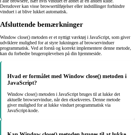
i alle browsere, især hvis vinduet er åbnet af en anden kilde.
Derudover kan visse browsertilføjelser eller indstillinger forhindre
vinduet i at blive lukket automatisk.
Afsluttende bemærkninger
Window close() metoden er et nyttigt værktøj i JavaScript, som giver
udviklere mulighed for at styre lukningen af browservinduer
programmatisk. Ved at forstå og korrekt implementere denne metode,
kan du forbedre brugeroplevelsen på din hjemmeside.
Hvad er formålet med Window close() metoden i
JavaScript?
Window close() metoden i JavaScript bruges til at lukke det
aktuelle browservindue, når den eksekveres. Denne metode
giver mulighed for at lukke vinduet programmatisk via
JavaScript-kode.
Kan Window close() metoden bruges til at lukke