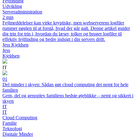
Fejlfinding
Udvikling
Serveradministration
2 min
Fejlmeddelelser kan virke kryptiske, men webserverens logfiler
rummer nøglen til at forstå, hvad der går galt. Denne artikel guider
dig trin for trin i, hvordan du læser, tolker og bruger logfiler til
effektiv fejlfinding og bedre indsigt i din servers drift.
Jess Kjeldsen
Jess
Kjeldsen
IT
01
Del minder i skyen: Sådan gør cloud computing det nemt for hele
familien
Gem, del og genoplev familiens bedste øjeblikke – nemt og sikkert i
skyen
IT
IT
Cloud Computing
Familie
Teknologi
Digitale Minder