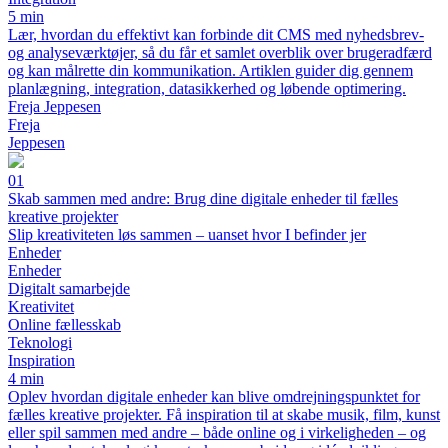
5 min
Lær, hvordan du effektivt kan forbinde dit CMS med nyhedsbrev-
og analyseværktøjer, så du får et samlet overblik over brugeradfærd
og kan målrette din kommunikation. Artiklen guider dig gennem
planlægning, integration, datasikkerhed og løbende optimering.
Freja Jeppesen
Freja
Jeppesen
01
Skab sammen med andre: Brug dine digitale enheder til fælles
kreative projekter
Slip kreativiteten løs sammen – uanset hvor I befinder jer
Enheder
Enheder
Digitalt samarbejde
Kreativitet
Online fællesskab
Teknologi
Inspiration
4 min
Oplev hvordan digitale enheder kan blive omdrejningspunktet for
fælles kreative projekter. Få inspiration til at skabe musik, film, kunst
eller spil sammen med andre – både online og i virkeligheden – og