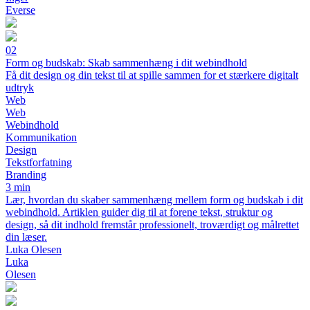
Everse
02
Form og budskab: Skab sammenhæng i dit webindhold
Få dit design og din tekst til at spille sammen for et stærkere digitalt
udtryk
Web
Web
Webindhold
Kommunikation
Design
Tekstforfatning
Branding
3 min
Lær, hvordan du skaber sammenhæng mellem form og budskab i dit
webindhold. Artiklen guider dig til at forene tekst, struktur og
design, så dit indhold fremstår professionelt, troværdigt og målrettet
din læser.
Luka Olesen
Luka
Olesen