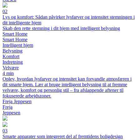
02
Lys og komfort: Sådan påvirker lysfarver og intensitet stemningen i
dit intelligente hjem
Skab den rette stemning i dit hjem med intelligent belysning
Smart Home
Smart Home
Intelligent hjem
Belysning
Komfort
Indretning
Velvære
4 min
Oplev, hvordan lysfarver og intensitet kan forvandle atmosfæren i
dit smarte hjem. Lær at bruge intelligent belysning til at fremme
velvære, komfort og personlig stil – fra afslappende aftener til
fokuserede arbejdszoner.
Freja Jeppesen
Freja
Jeppesen
03
Smarte apparater som integreret del af fremtidens boligdesign