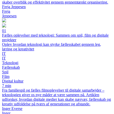
skaber overblik og effektivitet gennem gennemtænkt organisering.
Freja Jeppesen
Freja
Jeppesen
01
Fælles oplevelser med teknologi: Sammen om spil, film og digitale
projekter
Oplev hvordan teknologi kan styrke fællesskabet gennem leg,
læring og kreativitet
IT
IT
Teknologi
Fællesskab
Spil
Film
Digital kultur
7 min
Fra familiespil og fælles filmoplevelser til digitale samarbejder –
teknologien giver os nye måder at være sammen på. Artiklen
udforsker, hvordan digitale medier kan skabe nærvær, fællesskab og
kreativ udfoldelse på tværs af generationer og afstande.
Inger Everse
Inger