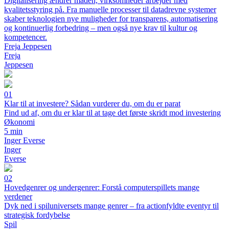
Digitalisering ændrer måden, virksomheder arbejder med
kvalitetsstyring på. Fra manuelle processer til datadrevne systemer
skaber teknologien nye muligheder for transparens, automatisering
og kontinuerlig forbedring – men også nye krav til kultur og
kompetencer.
Freja Jeppesen
Freja
Jeppesen
01
Klar til at investere? Sådan vurderer du, om du er parat
Find ud af, om du er klar til at tage det første skridt mod investering
Økonomi
5 min
Inger Everse
Inger
Everse
02
Hovedgenrer og undergenrer: Forstå computerspillets mange
verdener
Dyk ned i spiluniversets mange genrer – fra actionfyldte eventyr til
strategisk fordybelse
Spil