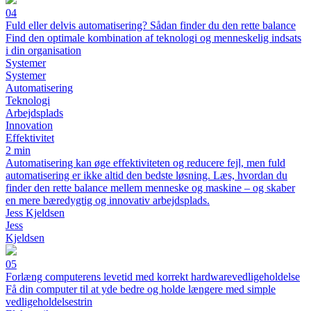
04
Fuld eller delvis automatisering? Sådan finder du den rette balance
Find den optimale kombination af teknologi og menneskelig indsats
i din organisation
Systemer
Systemer
Automatisering
Teknologi
Arbejdsplads
Innovation
Effektivitet
2 min
Automatisering kan øge effektiviteten og reducere fejl, men fuld
automatisering er ikke altid den bedste løsning. Læs, hvordan du
finder den rette balance mellem menneske og maskine – og skaber
en mere bæredygtig og innovativ arbejdsplads.
Jess Kjeldsen
Jess
Kjeldsen
05
Forlæng computerens levetid med korrekt hardwarevedligeholdelse
Få din computer til at yde bedre og holde længere med simple
vedligeholdelsestrin