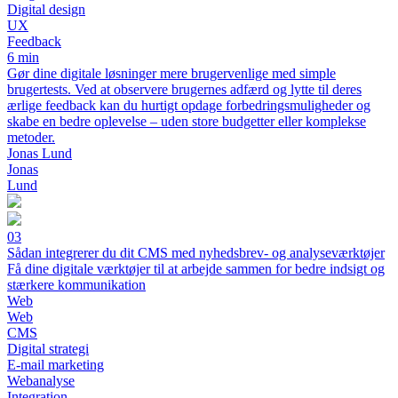
Digital design
UX
Feedback
6 min
Gør dine digitale løsninger mere brugervenlige med simple
brugertests. Ved at observere brugernes adfærd og lytte til deres
ærlige feedback kan du hurtigt opdage forbedringsmuligheder og
skabe en bedre oplevelse – uden store budgetter eller komplekse
metoder.
Jonas Lund
Jonas
Lund
03
Sådan integrerer du dit CMS med nyhedsbrev- og analyseværktøjer
Få dine digitale værktøjer til at arbejde sammen for bedre indsigt og
stærkere kommunikation
Web
Web
CMS
Digital strategi
E-mail marketing
Webanalyse
Integration