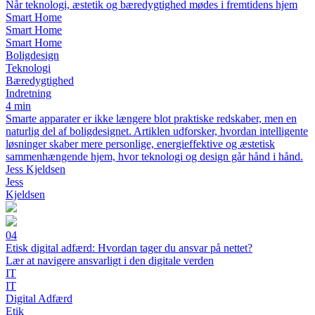
Når teknologi, æstetik og bæredygtighed mødes i fremtidens hjem
Smart Home
Smart Home
Smart Home
Boligdesign
Teknologi
Bæredygtighed
Indretning
4 min
Smarte apparater er ikke længere blot praktiske redskaber, men en
naturlig del af boligdesignet. Artiklen udforsker, hvordan intelligente
løsninger skaber mere personlige, energieffektive og æstetisk
sammenhængende hjem, hvor teknologi og design går hånd i hånd.
Jess Kjeldsen
Jess
Kjeldsen
04
Etisk digital adfærd: Hvordan tager du ansvar på nettet?
Lær at navigere ansvarligt i den digitale verden
IT
IT
Digital Adfærd
Etik