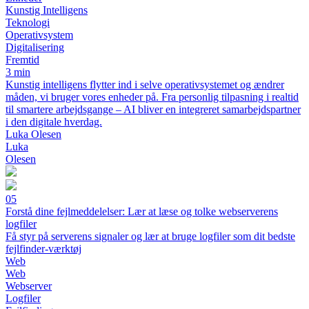
Kunstig Intelligens
Teknologi
Operativsystem
Digitalisering
Fremtid
3 min
Kunstig intelligens flytter ind i selve operativsystemet og ændrer
måden, vi bruger vores enheder på. Fra personlig tilpasning i realtid
til smartere arbejdsgange – AI bliver en integreret samarbejdspartner
i den digitale hverdag.
Luka Olesen
Luka
Olesen
05
Forstå dine fejlmeddelelser: Lær at læse og tolke webserverens
logfiler
Få styr på serverens signaler og lær at bruge logfiler som dit bedste
fejlfinder-værktøj
Web
Web
Webserver
Logfiler