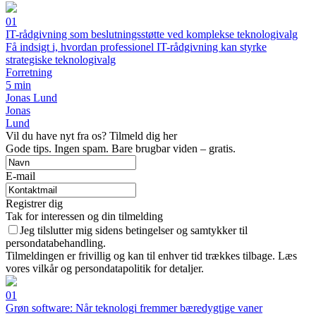
01
IT-rådgivning som beslutningsstøtte ved komplekse teknologivalg
Få indsigt i, hvordan professionel IT-rådgivning kan styrke
strategiske teknologivalg
Forretning
5 min
Jonas Lund
Jonas
Lund
Vil du have nyt fra os? Tilmeld dig her
Gode tips. Ingen spam. Bare brugbar viden – gratis.
E-mail
Registrer dig
Tak for interessen og din tilmelding
Jeg tilslutter mig sidens betingelser og samtykker til
persondatabehandling.
Tilmeldingen er frivillig og kan til enhver tid trækkes tilbage. Læs
vores vilkår og persondatapolitik for detaljer.
01
Grøn software: Når teknologi fremmer bæredygtige vaner