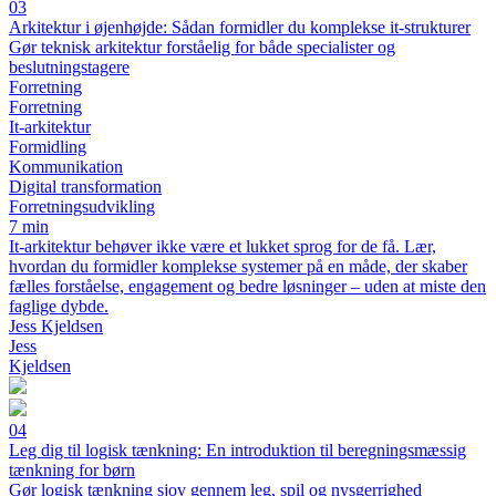
03
Arkitektur i øjenhøjde: Sådan formidler du komplekse it-strukturer
Gør teknisk arkitektur forståelig for både specialister og
beslutningstagere
Forretning
Forretning
It-arkitektur
Formidling
Kommunikation
Digital transformation
Forretningsudvikling
7 min
It-arkitektur behøver ikke være et lukket sprog for de få. Lær,
hvordan du formidler komplekse systemer på en måde, der skaber
fælles forståelse, engagement og bedre løsninger – uden at miste den
faglige dybde.
Jess Kjeldsen
Jess
Kjeldsen
04
Leg dig til logisk tænkning: En introduktion til beregningsmæssig
tænkning for børn
Gør logisk tænkning sjov gennem leg, spil og nysgerrighed