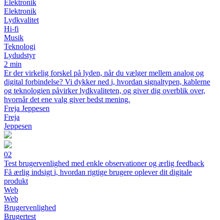
Elektronik
Elektronik
Lydkvalitet
Hi-fi
Musik
Teknologi
Lydudstyr
2 min
Er der virkelig forskel på lyden, når du vælger mellem analog og
digital forbindelse? Vi dykker ned i, hvordan signaltypen, kablerne
og teknologien påvirker lydkvaliteten, og giver dig overblik over,
hvornår det ene valg giver bedst mening.
Freja Jeppesen
Freja
Jeppesen
02
Test brugervenlighed med enkle observationer og ærlig feedback
Få ærlig indsigt i, hvordan rigtige brugere oplever dit digitale
produkt
Web
Web
Brugervenlighed
Brugertest