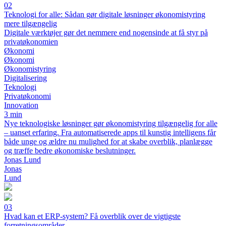
02
Teknologi for alle: Sådan gør digitale løsninger økonomistyring
mere tilgængelig
Digitale værktøjer gør det nemmere end nogensinde at få styr på
privatøkonomien
Økonomi
Økonomi
Økonomistyring
Digitalisering
Teknologi
Privatøkonomi
Innovation
3 min
Nye teknologiske løsninger gør økonomistyring tilgængelig for alle
– uanset erfaring. Fra automatiserede apps til kunstig intelligens får
både unge og ældre nu mulighed for at skabe overblik, planlægge
og træffe bedre økonomiske beslutninger.
Jonas Lund
Jonas
Lund
03
Hvad kan et ERP-system? Få overblik over de vigtigste
forretningsområder