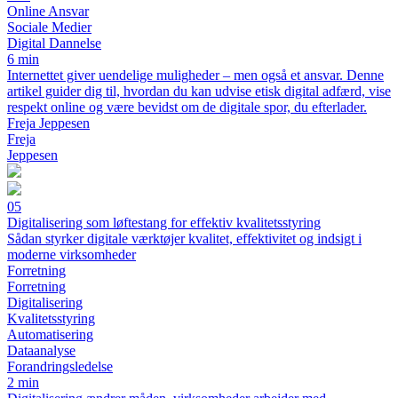
Online Ansvar
Sociale Medier
Digital Dannelse
6 min
Internettet giver uendelige muligheder – men også et ansvar. Denne
artikel guider dig til, hvordan du kan udvise etisk digital adfærd, vise
respekt online og være bevidst om de digitale spor, du efterlader.
Freja Jeppesen
Freja
Jeppesen
05
Digitalisering som løftestang for effektiv kvalitetsstyring
Sådan styrker digitale værktøjer kvalitet, effektivitet og indsigt i
moderne virksomheder
Forretning
Forretning
Digitalisering
Kvalitetsstyring
Automatisering
Dataanalyse
Forandringsledelse
2 min