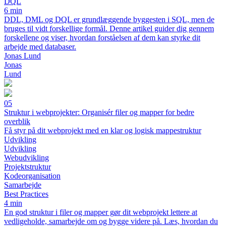
DQL
6 min
DDL, DML og DQL er grundlæggende byggesten i SQL, men de
bruges til vidt forskellige formål. Denne artikel guider dig gennem
forskellene og viser, hvordan forståelsen af dem kan styrke dit
arbejde med databaser.
Jonas Lund
Jonas
Lund
05
Struktur i webprojekter: Organisér filer og mapper for bedre
overblik
Få styr på dit webprojekt med en klar og logisk mappestruktur
Udvikling
Udvikling
Webudvikling
Projektstruktur
Kodeorganisation
Samarbejde
Best Practices
4 min
En god struktur i filer og mapper gør dit webprojekt lettere at
vedligeholde, samarbejde om og bygge videre på. Læs, hvordan du