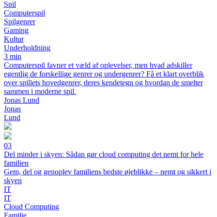
Spil
Computerspil
Spilgenrer
Gaming
Kultur
Underholdning
3 min
Computerspil favner et væld af oplevelser, men hvad adskiller
egentlig de forskellige genrer og undergenrer? Få et klart overblik
over spillets hovedgenrer, deres kendetegn og hvordan de smelter
sammen i moderne spil.
Jonas Lund
Jonas
Lund
03
Del minder i skyen: Sådan gør cloud computing det nemt for hele
familien
Gem, del og genoplev familiens bedste øjeblikke – nemt og sikkert i
skyen
IT
IT
Cloud Computing
Familie