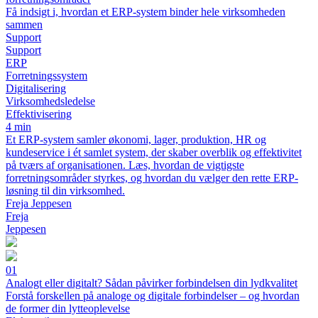
Få indsigt i, hvordan et ERP-system binder hele virksomheden
sammen
Support
Support
ERP
Forretningssystem
Digitalisering
Virksomhedsledelse
Effektivisering
4 min
Et ERP-system samler økonomi, lager, produktion, HR og
kundeservice i ét samlet system, der skaber overblik og effektivitet
på tværs af organisationen. Læs, hvordan de vigtigste
forretningsområder styrkes, og hvordan du vælger den rette ERP-
løsning til din virksomhed.
Freja Jeppesen
Freja
Jeppesen
01
Analogt eller digitalt? Sådan påvirker forbindelsen din lydkvalitet
Forstå forskellen på analoge og digitale forbindelser – og hvordan
de former din lytteoplevelse