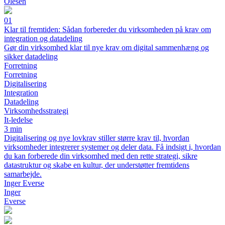
Olesen
01
Klar til fremtiden: Sådan forbereder du virksomheden på krav om
integration og datadeling
Gør din virksomhed klar til nye krav om digital sammenhæng og
sikker datadeling
Forretning
Forretning
Digitalisering
Integration
Datadeling
Virksomhedsstrategi
It-ledelse
3 min
Digitalisering og nye lovkrav stiller større krav til, hvordan
virksomheder integrerer systemer og deler data. Få indsigt i, hvordan
du kan forberede din virksomhed med den rette strategi, sikre
datastruktur og skabe en kultur, der understøtter fremtidens
samarbejde.
Inger Everse
Inger
Everse