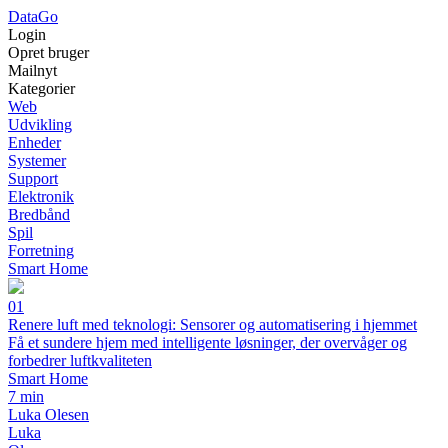
Data
Go
Login
Opret bruger
Mailnyt
Kategorier
Web
Udvikling
Enheder
Systemer
Support
Elektronik
Bredbånd
Spil
Forretning
Smart Home
01
Renere luft med teknologi: Sensorer og automatisering i hjemmet
Få et sundere hjem med intelligente løsninger, der overvåger og
forbedrer luftkvaliteten
Smart Home
7 min
Luka Olesen
Luka