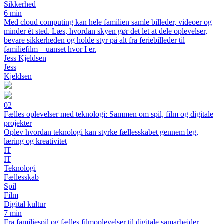
Sikkerhed
6 min
Med cloud computing kan hele familien samle billeder, videoer og
minder ét sted. Læs, hvordan skyen gør det let at dele oplevelser,
bevare sikkerheden og holde styr på alt fra feriebilleder til
familiefilm – uanset hvor I er.
Jess Kjeldsen
Jess
Kjeldsen
02
Fælles oplevelser med teknologi: Sammen om spil, film og digitale
projekter
Oplev hvordan teknologi kan styrke fællesskabet gennem leg,
læring og kreativitet
IT
IT
Teknologi
Fællesskab
Spil
Film
Digital kultur
7 min
Fra familiespil og fælles filmoplevelser til digitale samarbejder –