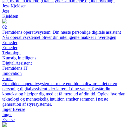
lær, hvordan teknologi kan styrke samarbejde og idéudvikling.
Jess Kjeldsen
Jess
Kjeldsen
02
Fremtidens operativsystem: Din næste personlige digitale assistent
Når operativsystemet bliver din intelligente makker i hverdagen
Enheder
Enheder
Teknologi
Kunstig Intelligens
Digital Assistent
Fremtidens IT
Innovation
7 min
Fremtidens operativsystem er mere end blot software – det er en
personlig digital assistent, der lærer af dine vaner, forstår din
kontekst og hjælper dig med at få mere ud af din tid. Oplev, hvordan
teknologi og menneskelig intuition smelter sammen i næste
generation af styresystemer.
Inger Everse
Inger
Everse