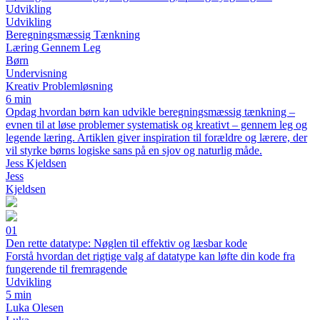
Udvikling
Udvikling
Beregningsmæssig Tænkning
Læring Gennem Leg
Børn
Undervisning
Kreativ Problemløsning
6 min
Opdag hvordan børn kan udvikle beregningsmæssig tænkning –
evnen til at løse problemer systematisk og kreativt – gennem leg og
legende læring. Artiklen giver inspiration til forældre og lærere, der
vil styrke børns logiske sans på en sjov og naturlig måde.
Jess Kjeldsen
Jess
Kjeldsen
01
Den rette datatype: Nøglen til effektiv og læsbar kode
Forstå hvordan det rigtige valg af datatype kan løfte din kode fra
fungerende til fremragende
Udvikling
5 min
Luka Olesen