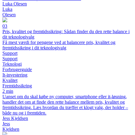
Luka Olesen
Luka
Olesen
03
Pris, kvalitet og fremtidssikring: Sådan finder du den rette balance i
dit teknologivalg
Få mest værdi for pengene ved at balancere pris, kvalitet og
fremtidssikring i dit teknologivalg
Support
Support
Teknologi
Forbrugerguide
It-investering
Kvalitet
Fremtidssikring
2 min
Uanset om du skal købe ny computer, smartphone eller it-løsning,
handler det om at finde den rette balance mellem pris, kvalitet og
fremtidssikring. Læs hvordan du træffer et klogt valg, der holder –
både nu og i fremtiden.
Jess Kjeldsen
Jess
Kjeldsen