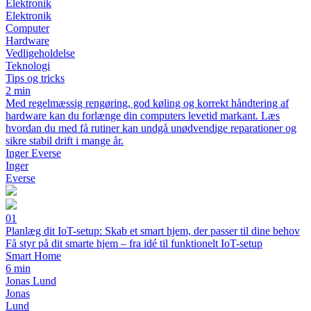
Elektronik
Elektronik
Computer
Hardware
Vedligeholdelse
Teknologi
Tips og tricks
2 min
Med regelmæssig rengøring, god køling og korrekt håndtering af
hardware kan du forlænge din computers levetid markant. Læs
hvordan du med få rutiner kan undgå unødvendige reparationer og
sikre stabil drift i mange år.
Inger Everse
Inger
Everse
01
Planlæg dit IoT-setup: Skab et smart hjem, der passer til dine behov
Få styr på dit smarte hjem – fra idé til funktionelt IoT-setup
Smart Home
6 min
Jonas Lund
Jonas
Lund