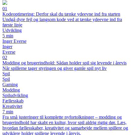
01
Kodeoptimering: Derfor skal du tænke ydeevne ind fra starten
Undgå dyre fejl og langsom kode ved at tænke ydeevne ind fra
første linje
Udvikling
5 min
Inger Everse
Inger
Everse
02
Modding og brugerindhold: Sådan holder spil sig levende i årevis
Når spillerne tager styringen og giver gamle spil nyt liv
Spil
Spil
Gaming
Modding
Spiludvikling
Fællesskab
Kreativitet
7 min
Fra små justeringer til komplette nyfortolkninger – modding og
brugerindhold har skabt en kultur, hvor spil aldrig rigtig dør. Læs,
hvordan fællesskaber, kreativitet og samarbejde mellem spillere og
udviklere holder spillene levende i årevis.