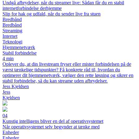
Undgå afbrydelser, når du streamer live: Sådan får du en stabil
internetforbindelse derhjemme
Slip for hak og udfald, når du sender live fra stuen
Bredbånd
Bredbånd
Streaming
Internet
Teknologi
Hjemmenetværk
Stabil forbindelse
4 min
Oplever du, at din livestream fryser eller mister forbindelsen på de
værst tænkelige tidspunkter? Få konkrete råd til, hvordan du
optimerer dit hjemmenetværk, vælger den rette løsning og sikrer en
stabil forbindelse, så du kan streame uden afbrydelser.
Jess Kjeldsen
Jess
Kjeldsen
04
Kunstig intelligens bliver en del af operativsystemet
Når operativsystemet selv begynder at tænke med
Enheder
Enheder