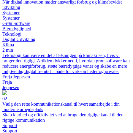
Når digital innovation møder ansvarligt forbrug og klimabevidst
udvikling
Systemer
Systemer
Grøn Software
Bæredygtighed
Teknologi
Digital Udvikling
Klima
2 min
Teknologi kan være en del af løsningen på klimakrisen, hvis vi
bruger den rigtigt. Artiklen dykker ned i, hvordan grøn software kan
reducere energiforbrug, støtte bæredygtige vaner og skabe en mere
miljøvenlig digital fremtid – både for virksomheder og private.
Freja Jeppesen
Freja
Jeppesen
02
Vælg den rette kommunikationskanal til hvert samarbejde i din
moderne arbejdsplads
Skab klarhed og effektivitet ved at bruge den rigtige kanal til den
rigtige kommunikation
Support
Support