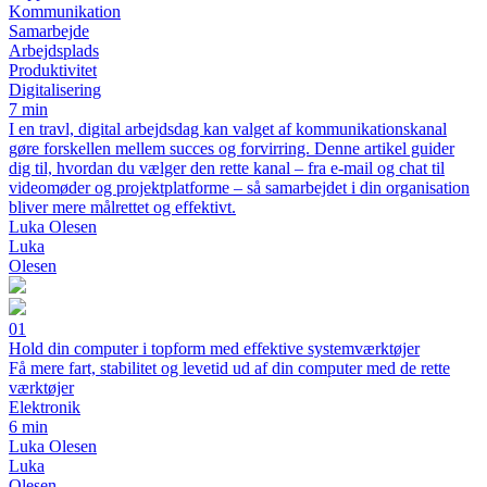
Kommunikation
Samarbejde
Arbejdsplads
Produktivitet
Digitalisering
7 min
I en travl, digital arbejdsdag kan valget af kommunikationskanal
gøre forskellen mellem succes og forvirring. Denne artikel guider
dig til, hvordan du vælger den rette kanal – fra e-mail og chat til
videomøder og projektplatforme – så samarbejdet i din organisation
bliver mere målrettet og effektivt.
Luka Olesen
Luka
Olesen
01
Hold din computer i topform med effektive systemværktøjer
Få mere fart, stabilitet og levetid ud af din computer med de rette
værktøjer
Elektronik
6 min
Luka Olesen
Luka
Olesen