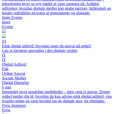
teknologien giver os nye måder at være sammen på. Artiklen
udforsker, hvordan digitale medier kan skabe nærvær, fællesskab og
kreativ udfoldelse på tværs af generationer og afstande.
Inger Everse
Inger
Everse
03
Etisk digital adfærd: Hvordan tager du ansvar på nettet?
Lær at navigere ansvarligt i den digitale verden
IT
IT
Digital Adfærd
Etik
Online Ansvar
Sociale Medier
Digital Dannelse
6 min
Internettet giver uendelige muligheder – men også et ansvar. Denne
artikel guider dig til, hvordan du kan udvise etisk digital adfærd, vise
respekt online og være bevidst om de digitale spor, du efterlader.
Freja Jeppesen
Freja