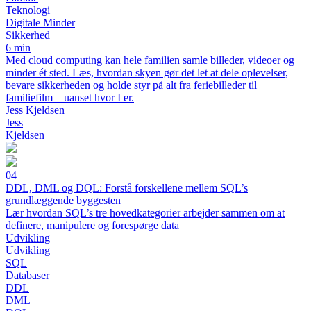
Teknologi
Digitale Minder
Sikkerhed
6 min
Med cloud computing kan hele familien samle billeder, videoer og
minder ét sted. Læs, hvordan skyen gør det let at dele oplevelser,
bevare sikkerheden og holde styr på alt fra feriebilleder til
familiefilm – uanset hvor I er.
Jess Kjeldsen
Jess
Kjeldsen
04
DDL, DML og DQL: Forstå forskellene mellem SQL’s
grundlæggende byggesten
Lær hvordan SQL’s tre hovedkategorier arbejder sammen om at
definere, manipulere og forespørge data
Udvikling
Udvikling
SQL
Databaser
DDL
DML