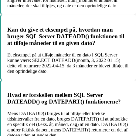
angiver intervallet for måneder, num_months er antallet af
måneder, der skal tilføjes, og date er den oprindelige dato.
Kan du give et eksempel på, hvordan man
bruger SQL Server DATEADD() funktionen til
at tilføje måneder til en given dato?
Et eksempel på at tilføje måneder til en dato i SQL Server
kunne være: SELECT DATEADD(month, 3, 2022-01-15) –
dette vil returnere 2022-04-15, da 3 måneder er blevet tilføjet til
den oprindelige dato.
Hvad er forskellen mellem SQL Server
DATEADD() og DATEPART() funktionerne?
Mens DATEADD() bruges til at tilføje eller trække
tidsintervaller fra en dato, bruges DATEPART() til at udtrække
en specifik del (f.eks. år, måned, dag) af en dato. DATEADD()
ændrer faktisk datoen, mens DATEPART() returnerer en del af
datoen uden at ændre den.