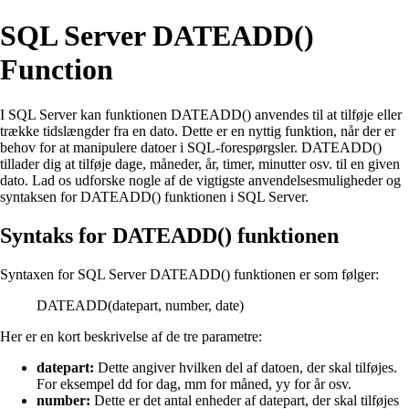
SQL Server DATEADD()
Function
I SQL Server kan funktionen DATEADD() anvendes til at tilføje eller
trække tidslængder fra en dato. Dette er en nyttig funktion, når der er
behov for at manipulere datoer i SQL-forespørgsler. DATEADD()
tillader dig at tilføje dage, måneder, år, timer, minutter osv. til en given
dato. Lad os udforske nogle af de vigtigste anvendelsesmuligheder og
syntaksen for DATEADD() funktionen i SQL Server.
Syntaks for DATEADD() funktionen
Syntaxen for SQL Server DATEADD() funktionen er som følger:
DATEADD(datepart, number, date)
Her er en kort beskrivelse af de tre parametre:
datepart:
Dette angiver hvilken del af datoen, der skal tilføjes.
For eksempel dd for dag, mm for måned, yy for år osv.
number:
Dette er det antal enheder af datepart, der skal tilføjes