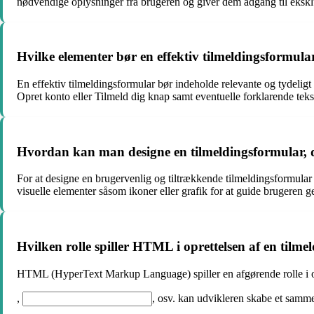
nødvendige oplysninger fra brugeren og giver dem adgang til ekskl
Hvilke elementer bør en effektiv tilmeldingsformula
En effektiv tilmeldingsformular bør indeholde relevante og tydeli
Opret konto eller Tilmeld dig knap samt eventuelle forklarende tekst
Hvordan kan man designe en tilmeldingsformular, d
For at designe en brugervenlig og tiltrækkende tilmeldingsformular bø
visuelle elementer såsom ikoner eller grafik for at guide brugeren 
Hvilken rolle spiller HTML i oprettelsen af en tilm
HTML (HyperText Markup Language) spiller en afgørende rolle i opr
,
,
osv. kan udvikleren skabe et samme