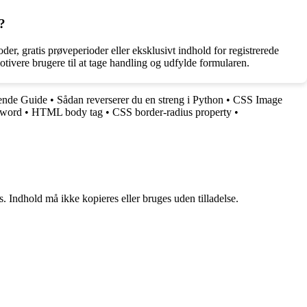
?
r, gratis prøveperioder eller eksklusivt indhold for registrerede
motivere brugere til at tage handling og udfylde formularen.
tende Guide
•
Sådan reverserer du en streng i Python
•
CSS Image
yword
•
HTML body tag
•
CSS border-radius property
•
. Indhold må ikke kopieres eller bruges uden tilladelse.