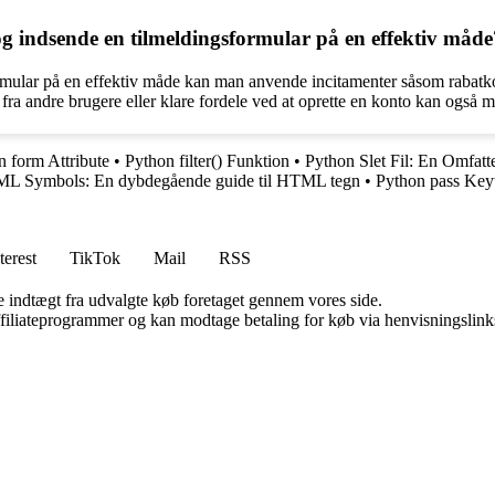
g indsende en tilmeldingsformular på en effektiv måde
ormular på en effektiv måde kan man anvende incitamenter såsom rabatkode
k fra andre brugere eller klare fordele ved at oprette en konto kan også 
 form Attribute
•
Python filter() Funktion
•
Python Slet Fil: En Omfat
L Symbols: En dybdegående guide til HTML tegn
•
Python pass Ke
terest
TikTok
Mail
RSS
e indtægt fra udvalgte køb foretaget gennem vores side.
affiliateprogrammer og kan modtage betaling for køb via henvisningslinks