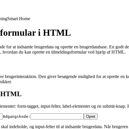
ning
Smart Home
gsformular i HTML
nde for at indsamle brugerdata og oprette en brugerdatabase. En godt de
d i, hvordan du kan oprette en tilmeldingsformular ved hjælp af HTML.
er brugerinteraktion. Den giver besøgende mulighed for at oprette en k
sikker.
 i HTML
ementer: form-tagget, input-felter, label-elementer og en submit-knap. 
Adgangskode:
t skal indeholde, og input-felter til at indsamle brugerdata. Når bruger