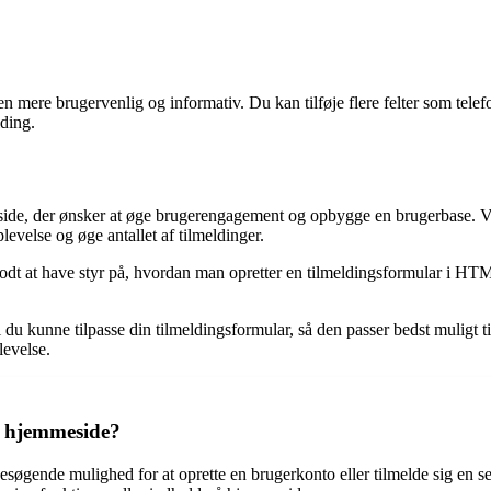
en mere brugervenlig og informativ. Du kan tilføje flere felter som tel
lding.
ide, der ønsker at øge brugerengagement og opbygge en brugerbase. Ved
evelse og øge antallet af tilmeldinger.
 godt at have styr på, hvordan man opretter en tilmeldingsformular i H
du kunne tilpasse din tilmeldingsformular, så den passer bedst muligt t
levelse.
n hjemmeside?
søgende mulighed for at oprette en brugerkonto eller tilmelde sig en s