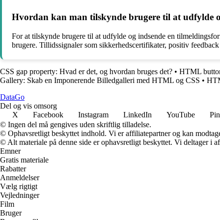
Hvordan kan man tilskynde brugere til at udfylde o
For at tilskynde brugere til at udfylde og indsende en tilmeldingsf
brugere. Tillidssignaler som sikkerhedscertifikater, positiv feedbac
CSS gap property: Hvad er det, og hvordan bruges det?
•
HTML button
Gallery: Skab en Imponerende Billedgalleri med HTML og CSS
•
HTM
Data
Go
Del og vis omsorg
X
Facebook
Instagram
LinkedIn
YouTube
Pin
© Ingen del må gengives uden skriftlig tilladelse.
© Ophavsretligt beskyttet indhold. Vi er affiliatepartner og kan modtag
© Alt materiale på denne side er ophavsretligt beskyttet. Vi deltager i 
Emner
Gratis materiale
Rabatter
Anmeldelser
Vælg rigtigt
Vejledninger
Film
Bruger