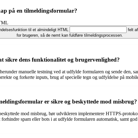
p på en tilmeldingsformular?
HTML
endelsesfunktion til et almindeligt HTML
felt a
for brugeren, så de nemt kan fuldføre tilmeldingsprocessen.
t sikre dens funktionalitet og brugervenlighed?
 herunder manuelle testning ved at udfylde formularen og sende den, samt
rrekte og forkerte inputs, brug af specielle tegn og udfyldelse på mobile 
lmeldingsformular er sikre og beskyttede mod misbrug?
e og beskyttede mod misbrug, bør udvikleren implementere HTTPS-protoko
indre spam eller bots i at udfylde formularen automatisk, samt god pra