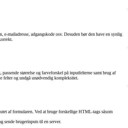
avn, e-mailadresse, adgangskode osv. Desuden bør den have en synlig
korrekt.
t, passende størrelse og farveforskel på inputfelterne samt brug af
ske felter og undgå unødvendig kompleksitet.
outet af formularen. Ved at bruge forskellige HTML-tags såsom
sende brugerinputs til en server.