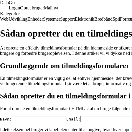
Data
Go
Login
Opret bruger
Mailnyt
Kategorier
Web
Udvikling
Enheder
Systemer
Support
Elektronik
Bredbånd
Spil
Forret
Sådan opretter du en tilmeldin
At oprette en effektiv tilmeldingsformular på din hjemmeside er afgøre
brugere og forbedre brugeroplevelsen. I denne artikel vil vi dykke ne
Grundlæggende om tilmeldingsformularer
En tilmeldingsformular er en vigtig del af enhver hjemmeside, der kræv
velfungerende tilmeldingsformular bør være let at bruge, informativ og 
Sådan opretter du en tilmeldingsformular
For at oprette en tilmeldingsformular i HTML skal du bruge følgende el
Navn:
Email:
I dette eksempel bruger vi label-elementer til at angive, hvad hver inpu