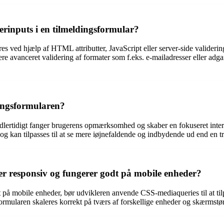
rinputs i en tilmeldingsformular?
es ved hjælp af HTML attributter, JavaScript eller server-side validerin
re avanceret validering af formater som f.eks. e-mailadresser eller adga
dingsformularen?
dlertidigt fanger brugerens opmærksomhed og skaber en fokuseret interak
g kan tilpasses til at se mere iøjnefaldende og indbydende ud end en tra
er responsiv og fungerer godt på mobile enheder?
odt på mobile enheder, bør udvikleren anvende CSS-mediaqueries til at 
t formularen skaleres korrekt på tværs af forskellige enheder og skærmstør