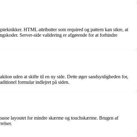
gsteknikker. HTML attributter som required og pattern kan sikre, at
ngskoder. Server-side validering er afgørende for at forhindre
tion uden at skifte til en ny side. Dette øger sandsynligheden for,
ditionel formular indlejret på siden.
tilpasse layoutet for mindre skærme og touchskærme. Brugen af
relser.