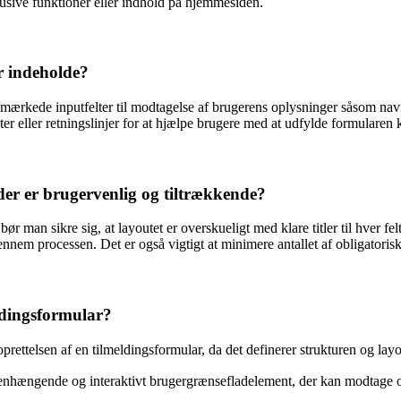
usive funktioner eller indhold på hjemmesiden.
r indeholde?
gt mærkede inputfelter til modtagelse af brugerens oplysninger såsom n
er eller retningslinjer for at hjælpe brugere med at udfylde formularen 
er er brugervenlig og tiltrækkende?
r man sikre sig, at layoutet er overskueligt med klare titler til hver fel
gennem processen. Det er også vigtigt at minimere antallet af obligatori
eldingsformular?
ettelsen af en tilmeldingsformular, da det definerer strukturen og lay
nhængende og interaktivt brugergrænsefladelement, der kan modtage og 