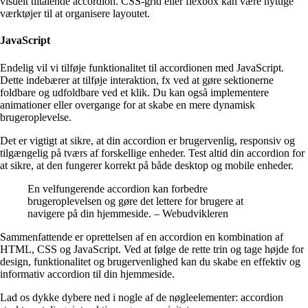
visuelt tiltalende accordion. CSS-grid eller flexbox kan være nyttige
værktøjer til at organisere layoutet.
JavaScript
Endelig vil vi tilføje funktionalitet til accordionen med JavaScript.
Dette indebærer at tilføje interaktion, fx ved at gøre sektionerne
foldbare og udfoldbare ved et klik. Du kan også implementere
animationer eller overgange for at skabe en mere dynamisk
brugeroplevelse.
Det er vigtigt at sikre, at din accordion er brugervenlig, responsiv og
tilgængelig på tværs af forskellige enheder. Test altid din accordion for
at sikre, at den fungerer korrekt på både desktop og mobile enheder.
En velfungerende accordion kan forbedre
brugeroplevelsen og gøre det lettere for brugere at
navigere på din hjemmeside. – Webudvikleren
Sammenfattende er oprettelsen af en accordion en kombination af
HTML, CSS og JavaScript. Ved at følge de rette trin og tage højde for
design, funktionalitet og brugervenlighed kan du skabe en effektiv og
informativ accordion til din hjemmeside.
Lad os dykke dybere ned i nogle af de nøgleelementer: accordion