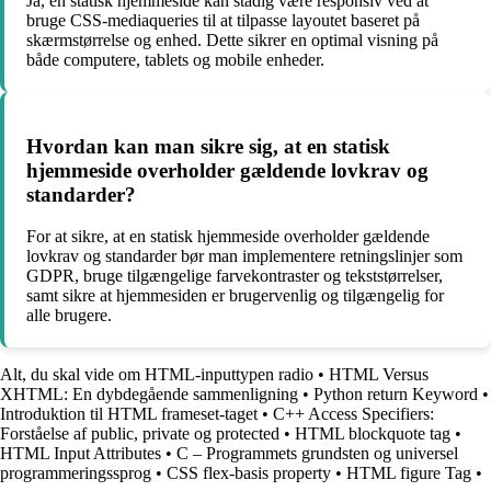
Ja, en statisk hjemmeside kan stadig være responsiv ved at
bruge CSS-mediaqueries til at tilpasse layoutet baseret på
skærmstørrelse og enhed. Dette sikrer en optimal visning på
både computere, tablets og mobile enheder.
Hvordan kan man sikre sig, at en statisk
hjemmeside overholder gældende lovkrav og
standarder?
For at sikre, at en statisk hjemmeside overholder gældende
lovkrav og standarder bør man implementere retningslinjer som
GDPR, bruge tilgængelige farvekontraster og tekststørrelser,
samt sikre at hjemmesiden er brugervenlig og tilgængelig for
alle brugere.
Alt, du skal vide om HTML-inputtypen radio
•
HTML Versus
XHTML: En dybdegående sammenligning
•
Python return Keyword
•
Introduktion til HTML frameset-taget
•
C++ Access Specifiers:
Forståelse af public, private og protected
•
HTML blockquote tag
•
HTML Input Attributes
•
C – Programmets grundsten og universel
programmeringssprog
•
CSS flex-basis property
•
HTML figure Tag
•