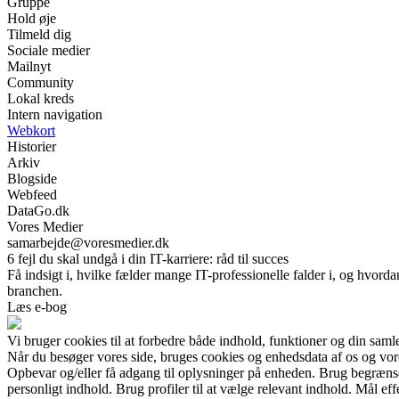
Gruppe
Hold øje
Tilmeld dig
Sociale medier
Mailnyt
Community
Lokal kreds
Intern navigation
Webkort
Historier
Arkiv
Blogside
Webfeed
DataGo.dk
Vores Medier
samarbejde@voresmedier.dk
6 fejl du skal undgå i din IT-karriere: råd til succes
Få indsigt i, hvilke fælder mange IT-professionelle falder i, og hvor
branchen.
Læs e-bog
Vi bruger cookies til at forbedre både indhold, funktioner og din saml
Når du besøger vores side, bruges cookies og enhedsdata af os og vore
Opbevar og/eller få adgang til oplysninger på enheden. Brug begrænsede 
personligt indhold. Brug profiler til at vælge relevant indhold. Mål e