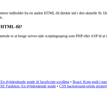
orterer indholdet fra en anden HTML-fil direkte ind i den aktuelle fil. 
n.
n HTML-fil?
tode er at bruge server-side scriptingssprog som PHP eller ASP til at 
n dybdegående guide til JavaScript scrolling
•
React: Kom godt i ga
 Funktion: En dybdegående guide
•
CSS background-origin proper