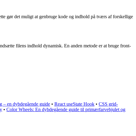
Dette gør det muligt at genbruge kode og indhold på tværs af forskellige
indsætte filens indhold dynamisk. En anden metode er at bruge front-
ng – en dybdegående guide
•
React useState Hook
•
CSS grid-
ty
•
Color Wheels: En dybdegående guide til primærfarvehjulet og