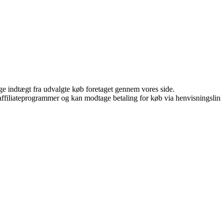
age indtægt fra udvalgte køb foretaget gennem vores side.
i affiliateprogrammer og kan modtage betaling for køb via henvisningslin