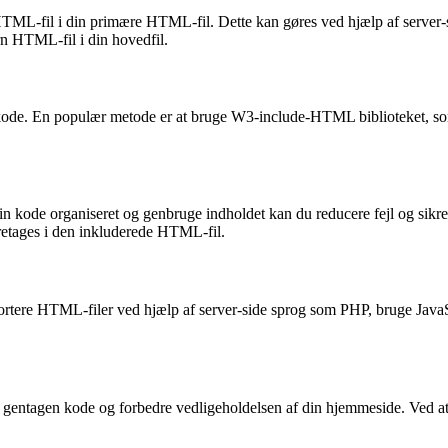
TML-fil i din primære HTML-fil. Dette kan gøres ved hjælp af server-s
rn HTML-fil i din hovedfil.
in kode. En populær metode er at bruge W3-include-HTML biblioteket, so
e din kode organiseret og genbruge indholdet kan du reducere fejl og 
oretages i den inkluderede HTML-fil.
ortere HTML-filer ved hjælp af server-side sprog som PHP, bruge Jav
gentagen kode og forbedre vedligeholdelsen af din hjemmeside. Ved at