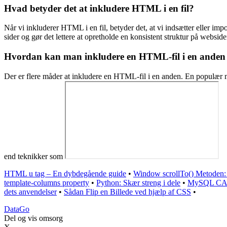
Hvad betyder det at inkludere HTML i en fil?
Når vi inkluderer HTML i en fil, betyder det, at vi indsætter eller imp
sider og gør det lettere at opretholde en konsistent struktur på webside
Hvordan kan man inkludere en HTML-fil i en ande
Der er flere måder at inkludere en HTML-fil i en anden. En populær me
end teknikker som
HTML u tag – En dybdegående guide
•
Window scrollTo() Metoden: E
template-columns property
•
Python: Skær streng i dele
•
MySQL CASE
dets anvendelser
•
Sådan Flip en Billede ved hjælp af CSS
•
Data
Go
Del og vis omsorg