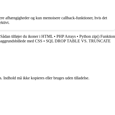
cere afhængigheder og kun memoisere callback-funktioner, hvis det
ktivt.
: Sådan tilføjer du ikoner i HTML
•
PHP Arrays
•
Python zip() Funktion
t baggrundsbillede med CSS
•
SQL DROP TABLE VS. TRUNCATE
. Indhold må ikke kopieres eller bruges uden tilladelse.