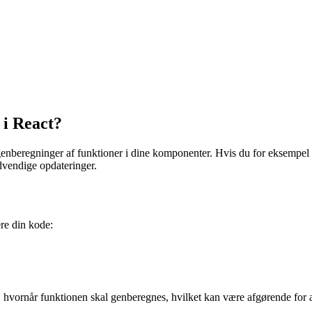
i React?
nberegninger af funktioner i dine komponenter. Hvis du for eksempel h
dvendige opdateringer.
ere din kode:
e, hvornår funktionen skal genberegnes, hvilket kan være afgørende for