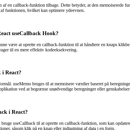
 af en callback-funktion tilbage. Dette betyder, at den memoiserede f
af funktionen, hvilket kan optimere ydeevnen.
React useCallback Hook?
ne være at oprette en callback-funktion til at håndtere en knaps klik
rager til en mere effektiv kodeeksekvering.
 i React?
ormål. useMemo bruges til at memoisere værdier baseret på beregninger
pplikation ved at begrænse unødvendige beregninger eller genskabelser 
ck i React?
bruge useCallback til at oprette en callback-funktion, som kan opdatere
ioner, såsom klik på en knap eller indtastning af data i en form.