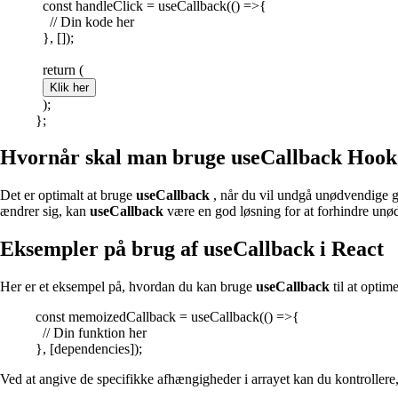
const handleClick = useCallback(() =>{
// Din kode her
}, []);
return (
Klik her
);
};
Hvornår skal man bruge useCallback Hook 
Det er optimalt at bruge
useCallback
, når du vil undgå unødvendige ge
ændrer sig, kan
useCallback
være en god løsning for at forhindre unø
Eksempler på brug af useCallback i React
Her er et eksempel på, hvordan du kan bruge
useCallback
til at optim
const memoizedCallback = useCallback(() =>{
// Din funktion her
}, [dependencies]);
Ved at angive de specifikke afhængigheder i arrayet kan du kontroller