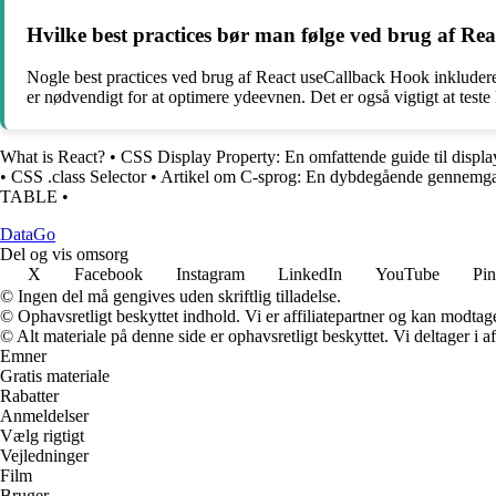
Hvilke best practices bør man følge ved brug af R
Nogle best practices ved brug af React useCallback Hook inkludere
er nødvendigt for at optimere ydeevnen. Det er også vigtigt at teste
What is React?
•
CSS Display Property: En omfattende guide til displ
•
CSS .class Selector
•
Artikel om C-sprog: En dybdegående gennemga
TABLE
•
Data
Go
Del og vis omsorg
X
Facebook
Instagram
LinkedIn
YouTube
Pin
© Ingen del må gengives uden skriftlig tilladelse.
© Ophavsretligt beskyttet indhold. Vi er affiliatepartner og kan modtag
© Alt materiale på denne side er ophavsretligt beskyttet. Vi deltager i 
Emner
Gratis materiale
Rabatter
Anmeldelser
Vælg rigtigt
Vejledninger
Film
Bruger