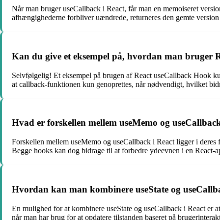
Når man bruger useCallback i React, får man en memoiseret version
afhængighederne forbliver uændrede, returneres den gemte version 
Kan du give et eksempel på, hvordan man bruger 
Selvfølgelig! Et eksempel på brugen af React useCallback Hook kun
at callback-funktionen kun genoprettes, når nødvendigt, hvilket bid
Hvad er forskellen mellem useMemo og useCallback
Forskellen mellem useMemo og useCallback i React ligger i deres f
Begge hooks kan dog bidrage til at forbedre ydeevnen i en React-a
Hvordan kan man kombinere useState og useCallba
En mulighed for at kombinere useState og useCallback i React er at 
når man har brug for at opdatere tilstanden baseret på brugerinterakt