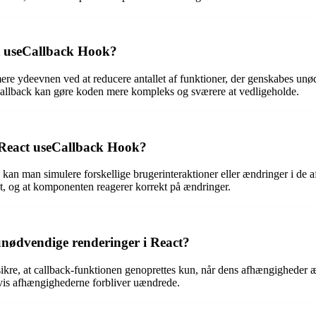
ct useCallback Hook?
ere ydeevnen ved at reducere antallet af funktioner, der genskabes unød
allback kan gøre koden mere kompleks og sværere at vedligeholde.
 React useCallback Hook?
an man simulere forskellige brugerinteraktioner eller ændringer i de a
tet, og at komponenten reagerer korrekt på ændringer.
unødvendige renderinger i React?
re, at callback-funktionen genoprettes kun, når dens afhængigheder æ
hvis afhængighederne forbliver uændrede.