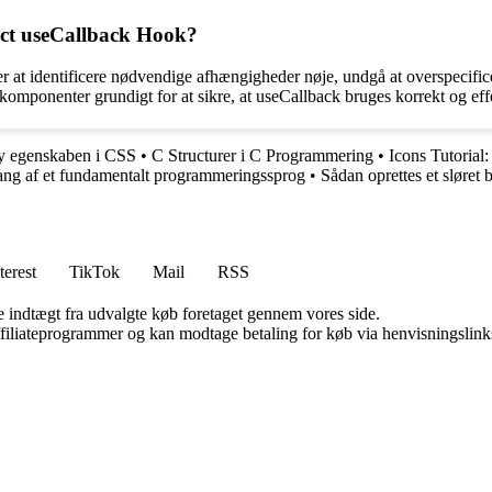
eact useCallback Hook?
r at identificere nødvendige afhængigheder nøje, undgå at overspecifi
 komponenter grundigt for at sikre, at useCallback bruges korrekt og effe
ay egenskaben i CSS
•
C Structurer i C Programmering
•
Icons Tutorial
ng af et fundamentalt programmeringssprog
•
Sådan oprettes et sløre
terest
TikTok
Mail
RSS
e indtægt fra udvalgte køb foretaget gennem vores side.
affiliateprogrammer og kan modtage betaling for køb via henvisningslinks