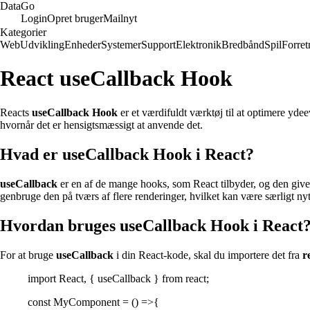
Data
Go
Login
Opret bruger
Mailnyt
Kategorier
Web
Udvikling
Enheder
Systemer
Support
Elektronik
Bredbånd
Spil
Forret
React useCallback Hook
Reacts
useCallback Hook
er et værdifuldt værktøj til at optimere ydee
hvornår det er hensigtsmæssigt at anvende det.
Hvad er useCallback Hook i React?
useCallback
er en af de mange hooks, som React tilbyder, og den giv
genbruge den på tværs af flere renderinger, hvilket kan være særligt nyt
Hvordan bruges useCallback Hook i React
For at bruge
useCallback
i din React-kode, skal du importere det fra
r
import React, { useCallback } from react;
const MyComponent = () =>{