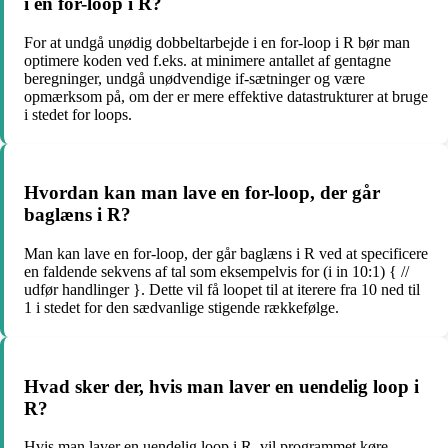
i en for-loop i R?
For at undgå unødig dobbeltarbejde i en for-loop i R bør man
optimere koden ved f.eks. at minimere antallet af gentagne
beregninger, undgå unødvendige if-sætninger og være
opmærksom på, om der er mere effektive datastrukturer at bruge
i stedet for loops.
Hvordan kan man lave en for-loop, der går
baglæns i R?
Man kan lave en for-loop, der går baglæns i R ved at specificere
en faldende sekvens af tal som eksempelvis for (i in 10:1) { //
udfør handlinger }. Dette vil få loopet til at iterere fra 10 ned til
1 i stedet for den sædvanlige stigende rækkefølge.
Hvad sker der, hvis man laver en uendelig loop i
R?
Hvis man laver en uendelig loop i R, vil programmet køre