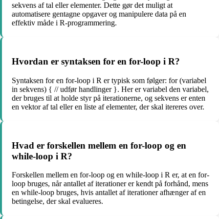
sekvens af tal eller elementer. Dette gør det muligt at
automatisere gentagne opgaver og manipulere data på en
effektiv måde i R-programmering.
Hvordan er syntaksen for en for-loop i R?
Syntaksen for en for-loop i R er typisk som følger: for (variabel
in sekvens) { // udfør handlinger }. Her er variabel den variabel,
der bruges til at holde styr på iterationerne, og sekvens er enten
en vektor af tal eller en liste af elementer, der skal itereres over.
Hvad er forskellen mellem en for-loop og en
while-loop i R?
Forskellen mellem en for-loop og en while-loop i R er, at en for-
loop bruges, når antallet af iterationer er kendt på forhånd, mens
en while-loop bruges, hvis antallet af iterationer afhænger af en
betingelse, der skal evalueres.