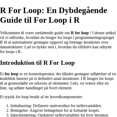
R For Loop: En Dybdegående
Guide til For Loop i R
Velkommen til vores omfattende guide om
R for loop
! I denne artikel
vil vi udforske, hvordan du bruger for loops i programmeringssproget
R til at automatisere gentagne opgaver og foretage iterationer over
datastrukturer. Lad os dykke ned i, hvordan du effektivt kan udnytte
for loops i R.
Introduktion til R For Loop
Et
for loop
er en kontroloperator, der tillader gentagne udførelser af en
kodeblok baseret på et definitivt antal iterationer. I R bruges for loops
til at gennemløbe en sekvens af elementer, f.eks. en vektor eller en
liste, og udføre handlinger på hvert element.
Et typisk for loop består af tre hovedkomponenter:
Initialisering: Definerer startværdien for tællervariablen.
Betingelse: Angiver betingelsen for at fortsætte loopet.
Inkrementering: Opdaterer tællervariablen for hver iteration.