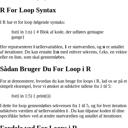
R For Loop Syntax
I R har et for loop følgende syntaks:
for(i in 1:n) { # Blok af kode, der udføres gentagne
gange}
Her repræsenterer
i
​​tællervariablen,
1
er startværdien, og
n
er antallet
af iterationer. Du kan erstatte
1:n
med enhver sekvens, f.eks. en vektor
eller en liste, som skal gennemløbes.
Sådan Bruger Du For Loop i R
For at demonstrere, hvordan du kan bruge for loops i R, lad os se på et
simpelt eksempel, hvor vi ønsker at udskrive tallene fra 1 til 5:
for(i in 1:5) { print(i)}
I dette for loop gennemløbes sekvensen fra 1 til 5, og for hver iteration
udskrives værdien af tællervariablen
i
. Du kan tilpasse koden til dine
specifikke behov ved at ændre startværdien og antallet af iterationer.