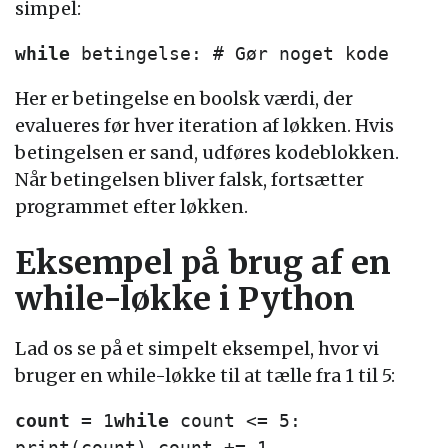
simpel:
while
betingelse: # Gør noget kode
Her er betingelse en boolsk værdi, der
evalueres før hver iteration af løkken. Hvis
betingelsen er sand, udføres kodeblokken.
Når betingelsen bliver falsk, fortsætter
programmet efter løkken.
Eksempel på brug af en
while-løkke i Python
Lad os se på et simpelt eksempel, hvor vi
bruger en while-løkke til at tælle fra 1 til 5:
count
= 1
while
count <= 5:
print(count) count += 1