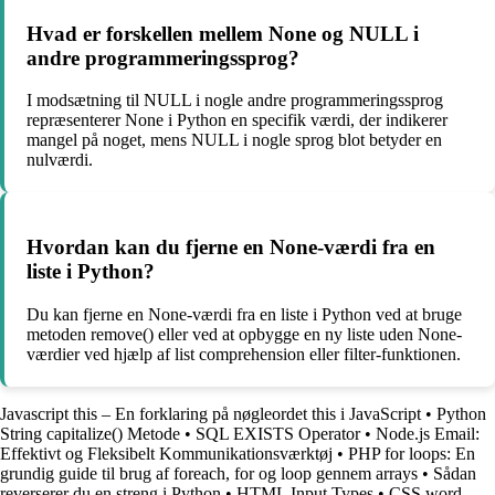
Hvad er forskellen mellem None og NULL i
andre programmeringssprog?
I modsætning til NULL i nogle andre programmeringssprog
repræsenterer None i Python en specifik værdi, der indikerer
mangel på noget, mens NULL i nogle sprog blot betyder en
nulværdi.
Hvordan kan du fjerne en None-værdi fra en
liste i Python?
Du kan fjerne en None-værdi fra en liste i Python ved at bruge
metoden remove() eller ved at opbygge en ny liste uden None-
værdier ved hjælp af list comprehension eller filter-funktionen.
Javascript this – En forklaring på nøgleordet this i JavaScript
•
Python
String capitalize() Metode
•
SQL EXISTS Operator
•
Node.js Email:
Effektivt og Fleksibelt Kommunikationsværktøj
•
PHP for loops: En
grundig guide til brug af foreach, for og loop gennem arrays
•
Sådan
reverserer du en streng i Python
•
HTML Input Types
•
CSS word-