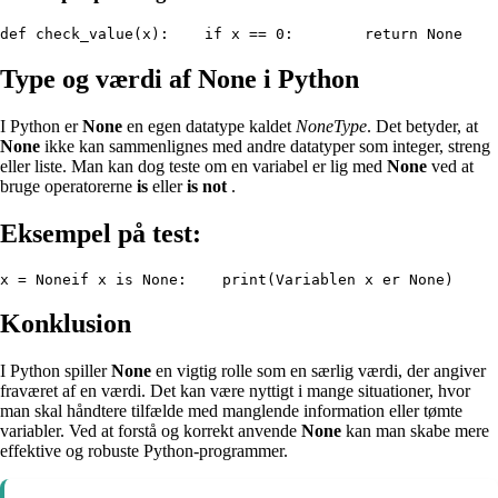
def check_value(x):    if x == 0:        return None    
Type og værdi af None i Python
I Python er
None
en egen datatype kaldet
NoneType
. Det betyder, at
None
ikke kan sammenlignes med andre datatyper som integer, streng
eller liste. Man kan dog teste om en variabel er lig med
None
ved at
bruge operatorerne
is
eller
is not
.
Eksempel på test:
x = Noneif x is None:    print(Variablen x er None)    
Konklusion
I Python spiller
None
en vigtig rolle som en særlig værdi, der angiver
fraværet af en værdi. Det kan være nyttigt i mange situationer, hvor
man skal håndtere tilfælde med manglende information eller tømte
variabler. Ved at forstå og korrekt anvende
None
kan man skabe mere
effektive og robuste Python-programmer.