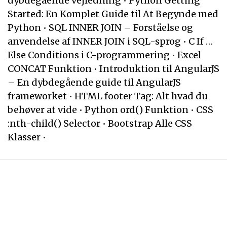
dybdegående vejledning
•
Python Getting
Started: En Komplet Guide til At Begynde med
Python
•
SQL INNER JOIN – Forståelse og
anvendelse af INNER JOIN i SQL-sprog
•
C If …
Else Conditions i C-programmering
•
Excel
CONCAT Funktion
•
Introduktion til AngularJS
– En dybdegående guide til AngularJS
frameworket
•
HTML footer Tag: Alt hvad du
behøver at vide
•
Python ord() Funktion
•
CSS
:nth-child() Selector
•
Bootstrap Alle CSS
Klasser
•