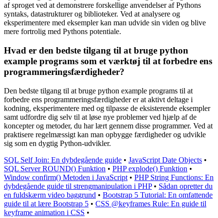
af sproget ved at demonstrere forskellige anvendelser af Pythons
syntaks, datastrukturer og biblioteker. Ved at analysere og
eksperimentere med eksempler kan man udvide sin viden og blive
mere fortrolig med Pythons potentiale.
Hvad er den bedste tilgang til at bruge python
example programs som et værktøj til at forbedre ens
programmeringsfærdigheder?
Den bedste tilgang til at bruge python example programs til at
forbedre ens programmeringsfærdigheder er at aktivt deltage i
kodning, eksperimentere med og tilpasse de eksisterende eksempler
samt udfordre dig selv til at løse nye problemer ved hjælp af de
koncepter og metoder, du har lært gennem disse programmer. Ved at
praktisere regelmæssigt kan man opbygge færdigheder og udvikle
sig som en dygtig Python-udvikler.
SQL Self Join: En dybdegående guide
•
JavaScript Date Objects
•
SQL Server ROUND() Funktion
•
PHP explode() Funktion
•
Window confirm() Metoden i JavaScript
•
PHP String Functions: En
dybdegående guide til strengmanipulation i PHP
•
Sådan opretter du
en fuldskærm video baggrund
•
Bootstrap 5 Tutorial: En omfattende
guide til at lære Bootstrap 5
•
CSS @keyframes Rule: En guide til
keyframe animation i CSS
•