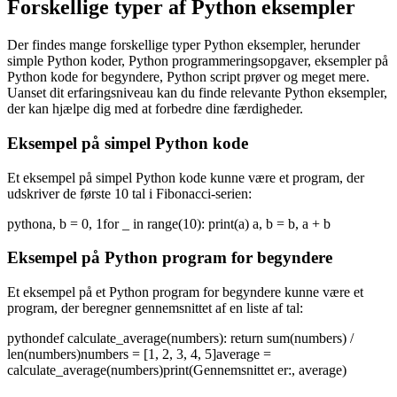
Forskellige typer af Python eksempler
Der findes mange forskellige typer Python eksempler, herunder
simple Python koder, Python programmeringsopgaver, eksempler på
Python kode for begyndere, Python script prøver og meget mere.
Uanset dit erfaringsniveau kan du finde relevante Python eksempler,
der kan hjælpe dig med at forbedre dine færdigheder.
Eksempel på simpel Python kode
Et eksempel på simpel Python kode kunne være et program, der
udskriver de første 10 tal i Fibonacci-serien:
pythona, b = 0, 1for _ in range(10): print(a) a, b = b, a + b
Eksempel på Python program for begyndere
Et eksempel på et Python program for begyndere kunne være et
program, der beregner gennemsnittet af en liste af tal:
pythondef calculate_average(numbers): return sum(numbers) /
len(numbers)numbers = [1, 2, 3, 4, 5]average =
calculate_average(numbers)print(Gennemsnittet er:, average)