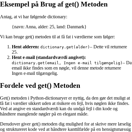
Eksempel på Brug af get() Metoden
Antag, at vi har følgende dictionary:
{navn: Anna, alder: 25, land: Danmark}
Vi kan bruge get() metoden til at få fat i værdierne som følger:
Hent alderen:
– Dette vil returnere
dictionary.get(alder)
25.
Hent e-mail (standardværdi angivet):
– Da
dictionary.get(email, Ingen e-mail tilgængelig)
email ikke findes som en nøgle, vil denne metode returnere
Ingen e-mail tilgængelig.
Fordele ved get() Metoden
Get() metoden i Python-dictionaryer er nyttig, da den gør det muligt at
få fat i værdier sikkert uden at risikere en fejl, hvis nøglen ikke findes.
Ved at angive en standardværdi kan du undgå fejl i din kode og
håndtere manglende nøgler på en elegant måde.
Derudover giver get() metoden dig mulighed for at skrive mere læselig
og struktureret kode ved at håndtere kanttilfælde på en hensigtsmæssig