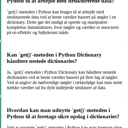
Python til at arbejde med strukturerede data?
`get()`-metoden i Python kan bruges til at arbejde med
strukturerede data ved at hente værdier baseret på nøgler i en
dictionary. Dette gør det muligt at oprette og manipulere
komplekse datastrukturer, hvor nøgler og værdier er associeret
på en effektiv og fejltolerant måde.
Kan `get()`-metoden i Python Dictionary
håndtere nestede dictionaries?
Ja, `get()`-metoden i Python Dictionary kan håndtere nestede
dictionaries ved at hente værdier baseret på flere lag af nøgler.
Ved at angive de nødvendige nøgler i rækkefølge kan man nemt
trække værdier ud fra dybt indlejrede strukturer af data.
Hvordan kan man udnytte `get()`-metoden i
Python til at foretage sikre opslag i dictionaries?
Ved at anvende `get()`-metoden i Python kan man foretage sikre