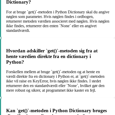
Dictionary?
For at bruge `get()`-metoden i Python Dictionary skal du angive
nøglen som parameter. Hvis nøglen findes i ordbogen,
returnerer metoden værdien associeret med nøglen. Hvis nøglen
ikke findes, returnerer den enten `None` eller en angivet
standardværdi.
Hvordan adskiller `get()`-metoden sig fra at
hente værdien direkte fra en dictionary i
Python?
Forskellen mellem at bruge `get()`-metoden og at hente en
værdi direkte fra en dictionary i Python er, at `get()`-metoden
ikke vil raise en KeyError, hvis nøglen ikke findes. I stedet
returnerer den en standardværdi eller `None`, hvilket gør den
mere robust og sikrer, at programmet ikke kaster en fejl.
Kan `get()`-metoden i Python Dictionary bruges