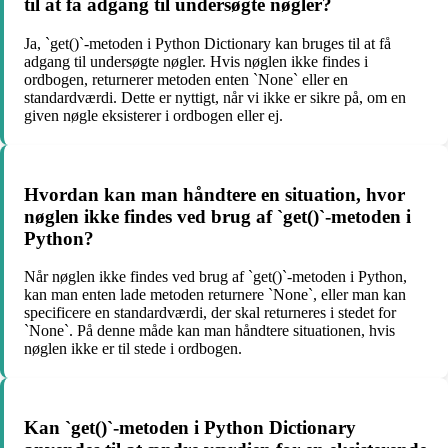
til at få adgang til undersøgte nøgler?
Ja, `get()`-metoden i Python Dictionary kan bruges til at få
adgang til undersøgte nøgler. Hvis nøglen ikke findes i
ordbogen, returnerer metoden enten `None` eller en
standardværdi. Dette er nyttigt, når vi ikke er sikre på, om en
given nøgle eksisterer i ordbogen eller ej.
Hvordan kan man håndtere en situation, hvor
nøglen ikke findes ved brug af `get()`-metoden i
Python?
Når nøglen ikke findes ved brug af `get()`-metoden i Python,
kan man enten lade metoden returnere `None`, eller man kan
specificere en standardværdi, der skal returneres i stedet for
`None`. På denne måde kan man håndtere situationen, hvis
nøglen ikke er til stede i ordbogen.
Kan `get()`-metoden i Python Dictionary