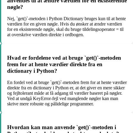
anvendes til at ændre værdien for en eksisterende
nøgle?
Nej, `get()`-metoden i Python Dictionary bruges kun til at hente
værdien for en given nøgle. Hvis du ønsker at ændre værdien
for en eksisterende nøgle, skal du bruge tildelingsoperator = til
at overskrive værdien direkte i ordbogen.
Hvad er fordelene ved at bruge `get()`-metoden
frem for at hente værdier direkte fra en
dictionary i Python?
En fordel ved at bruge `get()`-metoden frem for at hente værdier
direkte fra en dictionary i Python er, at det giver en mere sikker
og fejltolerant måde at få adgang til værdier baseret på nøgler.
Ved at undgå KeyError-fejl ved manglende nøgler kan man
skrive mere robuste og pålidelige programmer.
Hvordan kan man anvende `get()`-metoden i