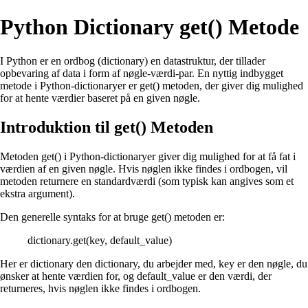
Python Dictionary get() Metode
I Python er en ordbog (dictionary) en datastruktur, der tillader
opbevaring af data i form af nøgle-værdi-par. En nyttig indbygget
metode i Python-dictionaryer er get() metoden, der giver dig mulighed
for at hente værdier baseret på en given nøgle.
Introduktion til get() Metoden
Metoden get() i Python-dictionaryer giver dig mulighed for at få fat i
værdien af en given nøgle. Hvis nøglen ikke findes i ordbogen, vil
metoden returnere en standardværdi (som typisk kan angives som et
ekstra argument).
Den generelle syntaks for at bruge get() metoden er:
dictionary.get(key, default_value)
Her er dictionary den dictionary, du arbejder med, key er den nøgle, du
ønsker at hente værdien for, og default_value er den værdi, der
returneres, hvis nøglen ikke findes i ordbogen.