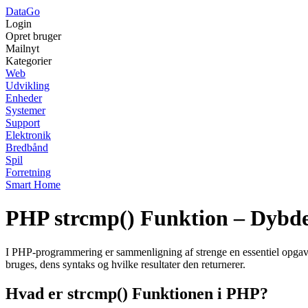
Data
Go
Login
Opret bruger
Mailnyt
Kategorier
Web
Udvikling
Enheder
Systemer
Support
Elektronik
Bredbånd
Spil
Forretning
Smart Home
PHP strcmp() Funktion – Dybd
I PHP-programmering er sammenligning af strenge en essentiel opgave
bruges, dens syntaks og hvilke resultater den returnerer.
Hvad er strcmp() Funktionen i PHP?