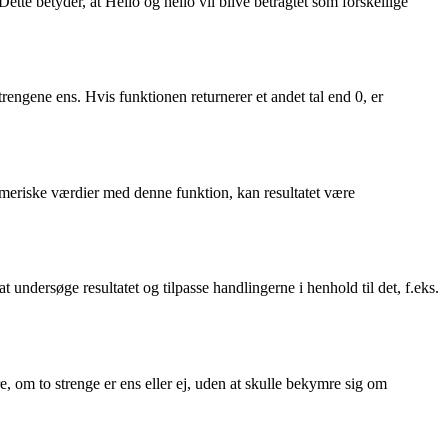
tte betyder, at Hello og hello vil blive betragtet som forskellige
rengene ens. Hvis funktionen returnerer et andet tal end 0, er
meriske værdier med denne funktion, kan resultatet være
 undersøge resultatet og tilpasse handlingerne i henhold til det, f.eks.
 om to strenge er ens eller ej, uden at skulle bekymre sig om