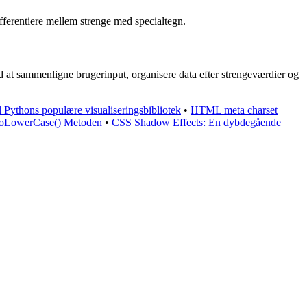
fferentiere mellem strenge med specialtegn.
d at sammenligne brugerinput, organisere data efter strengeværdier og
 Pythons populære visualiseringsbibliotek
•
HTML meta charset
 toLowerCase() Metoden
•
CSS Shadow Effects: En dybdegående