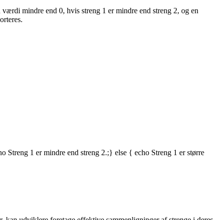
n værdi mindre end 0, hvis streng 1 er mindre end streng 2, og en
orteres.
ho Streng 1 er mindre end streng 2.;} else { echo Streng 1 er større
, kan udviklere foretage effektive sammenligninger af strenge i deres