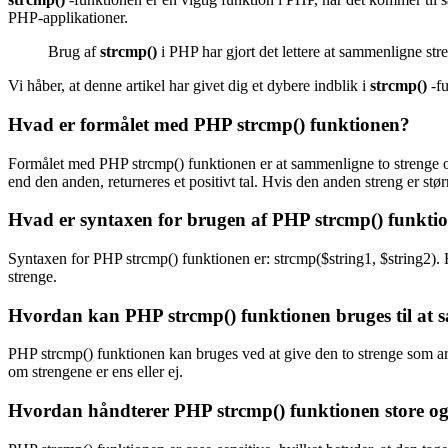
PHP-applikationer.
Brug af
strcmp()
i PHP har gjort det lettere at sammenligne str
Vi håber, at denne artikel har givet dig et dybere indblik i
strcmp()
-fu
Hvad er formålet med PHP strcmp() funktionen?
Formålet med PHP strcmp() funktionen er at sammenligne to strenge og r
end den anden, returneres et positivt tal. Hvis den anden streng er størr
Hvad er syntaxen for brugen af PHP strcmp() funkti
Syntaxen for PHP strcmp() funktionen er: strcmp($string1, $string2). H
strenge.
Hvordan kan PHP strcmp() funktionen bruges til at 
PHP strcmp() funktionen kan bruges ved at give den to strenge som argu
om strengene er ens eller ej.
Hvordan håndterer PHP strcmp() funktionen store og