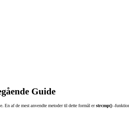
egående Guide
. En af de mest anvendte metoder til dette formål er
strcmp()
-funktion