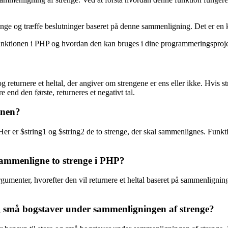
enge og træffe beslutninger baseret på denne sammenligning. Det er en kr
nktionen i PHP og hvordan den kan bruges i dine programmeringsproje
eturnere et heltal, der angiver om strengene er ens eller ikke. Hvis str
e end den første, returneres et negativt tal.
onen?
er er $string1 og $string2 de to strenge, der skal sammenlignes. Funkti
sammenligne to strenge i PHP?
menter, hvorefter den vil returnere et heltal baseret på sammenligningen
 små bogstaver under sammenligningen af strenge?