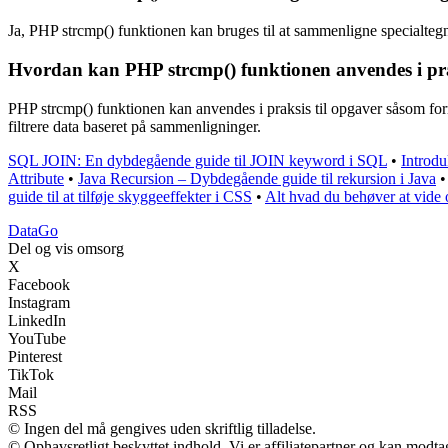
Ja, PHP strcmp() funktionen kan bruges til at sammenligne specialtegn
Hvordan kan PHP strcmp() funktionen anvendes i p
PHP strcmp() funktionen kan anvendes i praksis til opgaver såsom for
filtrere data baseret på sammenligninger.
SQL JOIN: En dybdegående guide til JOIN keyword i SQL
•
Introdu
Attribute
•
Java Recursion – Dybdegående guide til rekursion i Java
guide til at tilføje skyggeeffekter i CSS
•
Alt hvad du behøver at vide
Data
Go
Del og vis omsorg
X
Facebook
Instagram
LinkedIn
YouTube
Pinterest
TikTok
Mail
RSS
© Ingen del må gengives uden skriftlig tilladelse.
© Ophavsretligt beskyttet indhold. Vi er affiliatepartner og kan modt