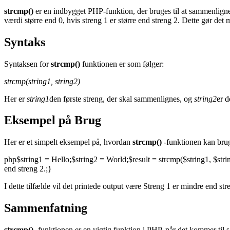
strcmp()
er en indbygget PHP-funktion, der bruges til at sammenligne 
værdi større end 0, hvis streng 1 er større end streng 2. Dette gør det m
Syntaks
Syntaksen for
strcmp()
funktionen er som følger:
strcmp(string1, string2)
Her er
string1
den første streng, der skal sammenlignes, og
string2
er d
Eksempel på Brug
Her er et simpelt eksempel på, hvordan
strcmp()
-funktionen kan brug
php$string1 = Hello;$string2 = World;$result = strcmp($string1, $string
end streng 2.;}
I dette tilfælde vil det printede output være Streng 1 er mindre end st
Sammenfatning
strcmp()
-funktionen er en vigtig funktion i PHP, når det kommer til 