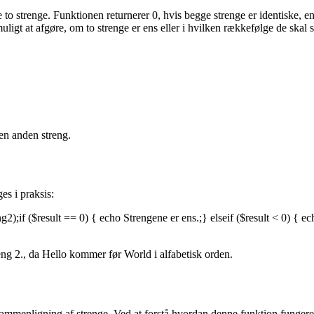
to strenge. Funktionen returnerer 0, hvis begge strenge er identiske, e
uligt at afgøre, om to strenge er ens eller i hvilken rækkefølge de skal s
en anden streng.
es i praksis:
2);if ($result == 0) { echo Strengene er ens.;} elseif ($result < 0) { ec
reng 2., da Hello kommer før World i alfabetisk orden.
sammenligning af strenge. Ved at forstå hvordan denne funktion fungerer