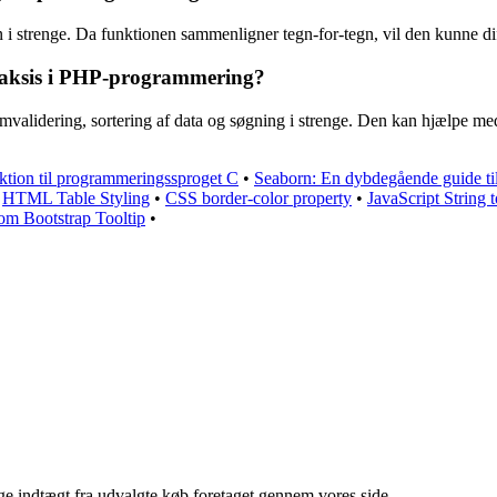
 i strenge. Da funktionen sammenligner tegn-for-tegn, vil den kunne di
raksis i PHP-programmering?
mvalidering, sortering af data og søgning i strenge. Den kan hjælpe me
ktion til programmeringssproget C
•
Seaborn: En dybdegående guide til
•
HTML Table Styling
•
CSS border-color property
•
JavaScript String
 om Bootstrap Tooltip
•
age indtægt fra udvalgte køb foretaget gennem vores side.