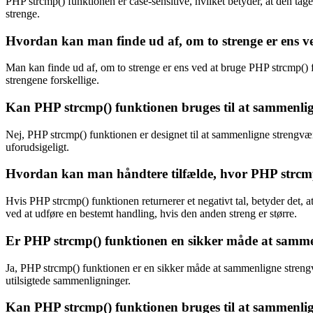
PHP strcmp() funktionen er case-sensitive, hvilket betyder, at den tag
strenge.
Hvordan kan man finde ud af, om to strenge er ens v
Man kan finde ud af, om to strenge er ens ved at bruge PHP strcmp() fu
strengene forskellige.
Kan PHP strcmp() funktionen bruges til at sammenlig
Nej, PHP strcmp() funktionen er designet til at sammenligne strengv
uforudsigeligt.
Hvordan kan man håndtere tilfælde, hvor PHP strcmp(
Hvis PHP strcmp() funktionen returnerer et negativt tal, betyder det, a
ved at udføre en bestemt handling, hvis den anden streng er større.
Er PHP strcmp() funktionen en sikker måde at samme
Ja, PHP strcmp() funktionen er en sikker måde at sammenligne strengvæ
utilsigtede sammenligninger.
Kan PHP strcmp() funktionen bruges til at sammenlign