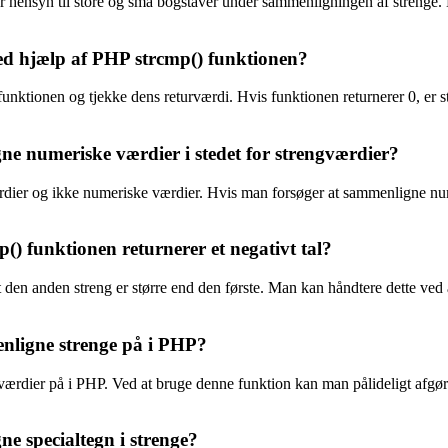
er hensyn til store og små bogstaver under sammenligningen af strenge. De
ed hjælp af PHP strcmp() funktionen?
nktionen og tjekke dens returværdi. Hvis funktionen returnerer 0, er st
ne numeriske værdier i stedet for strengværdier?
ærdier og ikke numeriske værdier. Hvis man forsøger at sammenligne nu
) funktionen returnerer et negativt tal?
t den anden streng er større end den første. Man kan håndtere dette ved at
nligne strenge på i PHP?
rdier på i PHP. Ved at bruge denne funktion kan man pålideligt afgøre,
e specialtegn i strenge?