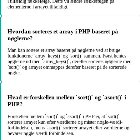
i tilfældig rækkefølge. Dette vil ændre rækkefølgen på
elementerne i arrayet tilfældigt.
Hvordan sorteres et array i PHP baseret på
nøglerne?
Man kan sortere et array baseret på nøglerne ved at bruge
funktionerne `array_keys()` og `sort()` sammen. Først hentes
nøglerne ud med `array_keys()`, derefter sorteres nøglerne med
`sort()` og arrayet ommappes derefter baseret på de sorterede
nøgler.
Hvad er forskellen mellem `sort()` og `asort()` i
PHP?
Forskellen mellem `sort()` og `asort()` i PHP er, at `sort()`
sorterer arrayet kun efter værdierne og mister nøgle-værdi-
forbindelsen, mens `asort()` sorterer arrayet efter værdierne og
bevarer nøgle-værdi-forbindelsen.