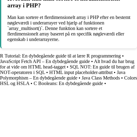
array i PHP?
Man kan sortere et flerdimensionelt array i PHP efter en bestemt
nøgleværdi i underarrayer ved hjælp af funktionen
`array_multisort()`. Denne funktion kan sortere et
flerdimensionelt array baseret på en specifik nøgleværdi eller
egenskab i underarrayerne.
R Tutorial: En dybdegående guide til at lære R programmering
•
JavaScript Fetch API – En dybdegående guide
•
Alt hvad du har brug
for at vide om HTML head-tagget
•
SQL NOT: En guide til brugen af
NOT-operatoren i SQL
•
HTML input placeholder-attribut
•
Java
Polymorphism – En dybdegående guide
•
Java Class Methods
•
Colors
HSL og HSLA
•
C Booleans: En dybdegående guide
•