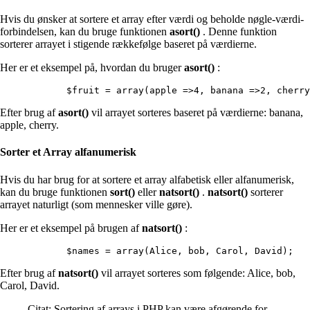
Hvis du ønsker at sortere et array efter værdi og beholde nøgle-værdi-
forbindelsen, kan du bruge funktionen
asort()
. Denne funktion
sorterer arrayet i stigende rækkefølge baseret på værdierne.
Her er et eksempel på, hvordan du bruger
asort()
:
        $fruit = array(apple =>4, banana =>2, cherr
Efter brug af
asort()
vil arrayet sorteres baseret på værdierne: banana,
apple, cherry.
Sorter et Array alfanumerisk
Hvis du har brug for at sortere et array alfabetisk eller alfanumerisk,
kan du bruge funktionen
sort()
eller
natsort()
.
natsort()
sorterer
arrayet naturligt (som mennesker ville gøre).
Her er et eksempel på brugen af
natsort()
:
        $names = array(Alice, bob, Carol, David);   
Efter brug af
natsort()
vil arrayet sorteres som følgende: Alice, bob,
Carol, David.
Citat: Sortering af arrays i PHP kan være afgørende for