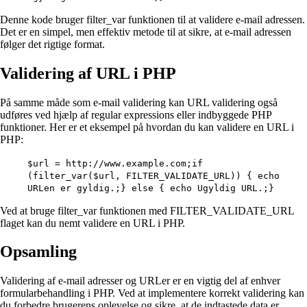
Denne kode bruger filter_var funktionen til at validere e-mail adressen.
Det er en simpel, men effektiv metode til at sikre, at e-mail adressen
følger det rigtige format.
Validering af URL i PHP
På samme måde som e-mail validering kan URL validering også
udføres ved hjælp af regular expressions eller indbyggede PHP
funktioner. Her er et eksempel på hvordan du kan validere en URL i
PHP:
$url = http://www.example.com;if
(filter_var($url, FILTER_VALIDATE_URL)) { echo
URLen er gyldig.;} else { echo Ugyldig URL.;}
Ved at bruge filter_var funktionen med FILTER_VALIDATE_URL
flaget kan du nemt validere en URL i PHP.
Opsamling
Validering af e-mail adresser og URLer er en vigtig del af enhver
formularbehandling i PHP. Ved at implementere korrekt validering kan
du forbedre brugerens oplevelse og sikre, at de indtastede data er