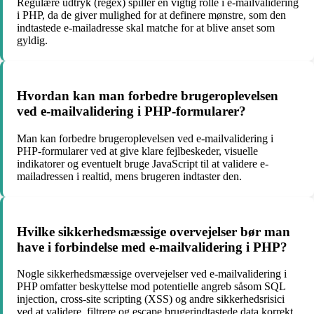
Regulære udtryk (regex) spiller en vigtig rolle i e-mailvalidering
i PHP, da de giver mulighed for at definere mønstre, som den
indtastede e-mailadresse skal matche for at blive anset som
gyldig.
Hvordan kan man forbedre brugeroplevelsen
ved e-mailvalidering i PHP-formularer?
Man kan forbedre brugeroplevelsen ved e-mailvalidering i
PHP-formularer ved at give klare fejlbeskeder, visuelle
indikatorer og eventuelt bruge JavaScript til at validere e-
mailadressen i realtid, mens brugeren indtaster den.
Hvilke sikkerhedsmæssige overvejelser bør man
have i forbindelse med e-mailvalidering i PHP?
Nogle sikkerhedsmæssige overvejelser ved e-mailvalidering i
PHP omfatter beskyttelse mod potentielle angreb såsom SQL
injection, cross-site scripting (XSS) og andre sikkerhedsrisici
ved at validere, filtrere og escape brugerindtastede data korrekt.