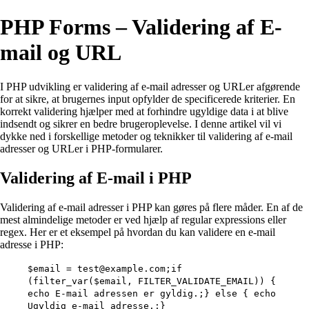
PHP Forms – Validering af E-
mail og URL
I PHP udvikling er validering af e-mail adresser og URLer afgørende
for at sikre, at brugernes input opfylder de specificerede kriterier. En
korrekt validering hjælper med at forhindre ugyldige data i at blive
indsendt og sikrer en bedre brugeroplevelse. I denne artikel vil vi
dykke ned i forskellige metoder og teknikker til validering af e-mail
adresser og URLer i PHP-formularer.
Validering af E-mail i PHP
Validering af e-mail adresser i PHP kan gøres på flere måder. En af de
mest almindelige metoder er ved hjælp af regular expressions eller
regex. Her er et eksempel på hvordan du kan validere en e-mail
adresse i PHP:
$email = test@example.com;if
(filter_var($email, FILTER_VALIDATE_EMAIL)) {
echo E-mail adressen er gyldig.;} else { echo
Ugyldig e-mail adresse.;}