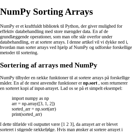
NumPy Sorting Arrays
NumPy er et kraftfuldt bibliotek til Python, der giver mulighed for
effektiv databehandling med store mængder data. En af de
grundlæggende operationer, som man ofte står overfor under
databehandling, er at sortere arrays. I denne artikel vil vi dykke ned i,
hvordan man sorter arrays ved hjælp af NumPy og udforske forskellige
metoder til sortering.
Sortering af arrays med NumPy
NumPy tilbyder en række funktioner til at sortere arrays på forskellige
måder. En af de mest anvendte funktioner er
np.sort
, som returnerer
en sorteret kopi af input-arrayet. Lad os se på et simpelt eksempel:
import numpy as np
arr = np.array([3, 1, 2])
sorted_arr = np.sort(arr)
print(sorted_arr)
I dette tilfælde vil outputtet være [1 2 3], da arrayet arr er blevet
sorteret i stigende rækkefølge. Hvis man ønsker at sortere arrayet i