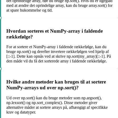
det oprindelige array, bør du bruge np.sort(). Hvis du er ligeglad
med at ændre det oprindelige array, kan du bruge array.sort() for
at spare hukommelse og tid.
Hvordan sorteres et NumPy-array i faldende
rækkefølge?
For at sortere et NumPy-array i faldende rækkefølge, kan du
bruge np.sort() og derefter invertere rækkefølgen ved hjælp af
[::-1]. Dette kan opnås ved at skrive np.sort(my_array)[::-1]. På
den måde vil du få det sorterede array i faldende rækkefølge.
Hvilke andre metoder kan bruges til at sortere
NumPy-arrays ud over np.sort()?
Ud over np.sort() kan du bruge metoder som np.argsort(),
np.lexsort() og np.sort_complex(). Disse metoder giver
alternative måder at sortere arrays på, afhængigt af specifikke
krav og datatyper.