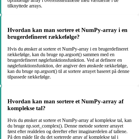
oprindelige array i overensstemmelse med værdierne i de
tilknyttede arrays.
Hvordan kan man sortere et NumPy-array i en
brugerdefineret rækkefølge?
Hvis du ønsker at sortere et NumPy-array i en brugerdefineret
rækkefølge, kan du bruge np.argsort() sammen med en
brugerdefineret nøglefunktionsfunktion. Ved at definere en
nøglefunktionsfunktion, der angiver den ønskede rækkefølge,
kan du bruge np.argsort() til at sortere arrayet baseret på denne
tilpassede rækkefølge.
Hvordan kan man sortere et NumPy-array af
komplekse tal?
Hvis du ønsker at sortere et NumPy-array af komplekse tal, kan
du bruge np.sort_complex(). Denne metode sorterer arrayet
først efter realdelen og derefter efter imaginærdelen af tallene.
På den måde får du det sorterede array af komplekse tal i