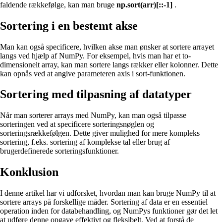
faldende rækkefølge, kan man bruge
np.sort(arr)[::-1]
.
Sortering i en bestemt akse
Man kan også specificere, hvilken akse man ønsker at sortere arrayet
langs ved hjælp af NumPy. For eksempel, hvis man har et to-
dimensionelt array, kan man sortere langs rækker eller kolonner. Dette
kan opnås ved at angive parameteren axis i sort-funktionen.
Sortering med tilpasning af datatyper
Når man sorterer arrays med NumPy, kan man også tilpasse
sorteringen ved at specificere sorteringsnøglen og
sorteringsrækkefølgen. Dette giver mulighed for mere kompleks
sortering, f.eks. sortering af komplekse tal eller brug af
brugerdefinerede sorteringsfunktioner.
Konklusion
I denne artikel har vi udforsket, hvordan man kan bruge NumPy til at
sortere arrays på forskellige måder. Sortering af data er en essentiel
operation inden for databehandling, og NumPys funktioner gør det let
at udføre denne opgave effektivt og fleksibelt. Ved at forstå de