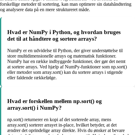
forskellige metoder til sortering, kan man optimere sin datahåndtering
og analysere data på en mere struktureret måde.
Hvad er NumPy i Python, og hvordan bruges
det til at håndtere og sortere arrays?
NumPy er en udvidelse til Python, der giver understøttelse til
store multidimensionelle arrays og matematisk funktioner.
NumPy har en række indbyggede funktioner, der gør det nemt
at sortere arrays. Ved hjælp af NumPy-funktioner som np.sort()
eller metoder som array.sort() kan du sortere arrays i stigende
eller faldende rækkefølge.
Hvad er forskellen mellem np.sort() og
array.sort() i NumPy?
np.sort() returnerer en kopi af det sorterede array, mens
array.sort() sorterer arrayet in-place, hvilket betyder, at det
ændrer det oprindelige array direkte. Hvis du ønsker at bevare