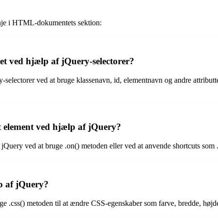
linje i HTML-dokumentets sektion:
ved hjælp af jQuery-selectorer?
ectorer ved at bruge klassenavn, id, elementnavn og andre attributter 
t element ved hjælp af jQuery?
 jQuery ved at bruge .on() metoden eller ved at anvende shortcuts som .c
p af jQuery?
ge .css() metoden til at ændre CSS-egenskaber som farve, bredde, højde