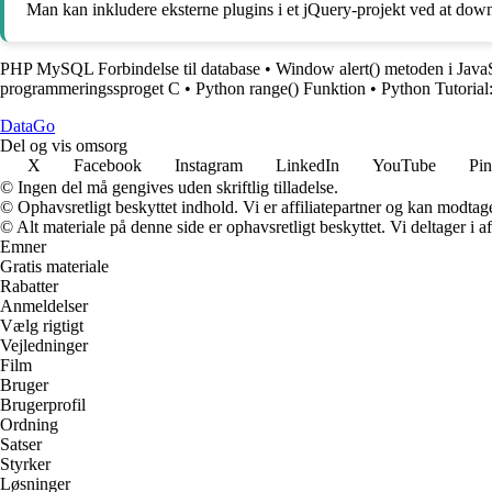
Man kan inkludere eksterne plugins i et jQuery-projekt ved at downl
PHP MySQL Forbindelse til database
•
Window alert() metoden i Java
programmeringssproget C
•
Python range() Funktion
•
Python Tutoria
Data
Go
Del og vis omsorg
X
Facebook
Instagram
LinkedIn
YouTube
Pin
© Ingen del må gengives uden skriftlig tilladelse.
© Ophavsretligt beskyttet indhold. Vi er affiliatepartner og kan modtag
© Alt materiale på denne side er ophavsretligt beskyttet. Vi deltager i 
Emner
Gratis materiale
Rabatter
Anmeldelser
Vælg rigtigt
Vejledninger
Film
Bruger
Brugerprofil
Ordning
Satser
Styrker
Løsninger