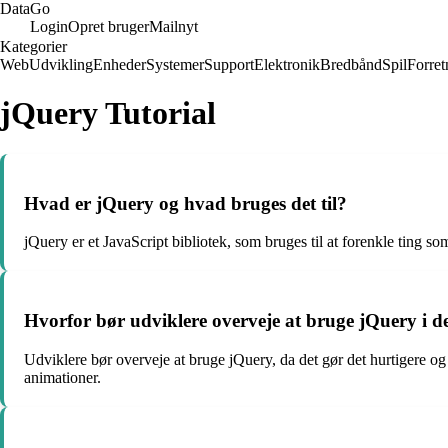
Data
Go
Login
Opret bruger
Mailnyt
Kategorier
Web
Udvikling
Enheder
Systemer
Support
Elektronik
Bredbånd
Spil
Forret
jQuery Tutorial
Hvad er jQuery og hvad bruges det til?
jQuery er et JavaScript bibliotek, som bruges til at forenkle ti
Hvorfor bør udviklere overveje at bruge jQuery i d
Udviklere bør overveje at bruge jQuery, da det gør det hurtigere og 
animationer.