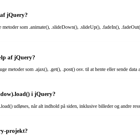
 af jQuery?
etoder som .animate(), .slideDown(), .slideUp(), .fadeIn(), .fadeOut() 
p af jQuery?
toder som .ajax(), .get(), .post() osv. til at hente eller sende data a
dow).load() i jQuery?
() udløses, når alt indhold på siden, inklusive billeder og andre resso
ry-projekt?