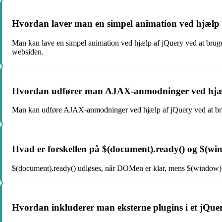
Hvordan laver man en simpel animation ved hjælp
Man kan lave en simpel animation ved hjælp af jQuery ved at bruge m
websiden.
Hvordan udfører man AJAX-anmodninger ved hjæl
Man kan udføre AJAX-anmodninger ved hjælp af jQuery ved at bruge me
Hvad er forskellen på $(document).ready() og $(win
$(document).ready() udløses, når DOMen er klar, mens $(window).load
Hvordan inkluderer man eksterne plugins i et jQue