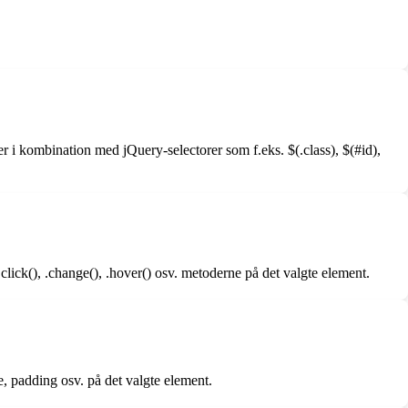
i kombination med jQuery-selectorer som f.eks. $(.class), $(#id),
lick(), .change(), .hover() osv. metoderne på det valgte element.
, padding osv. på det valgte element.