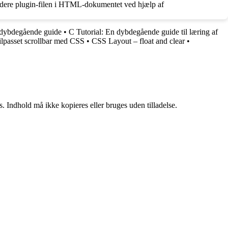
kludere plugin-filen i HTML-dokumentet ved hjælp af
dybdegående guide
•
C Tutorial: En dybdegående guide til læring af
ilpasset scrollbar med CSS
•
CSS Layout – float and clear
•
. Indhold må ikke kopieres eller bruges uden tilladelse.