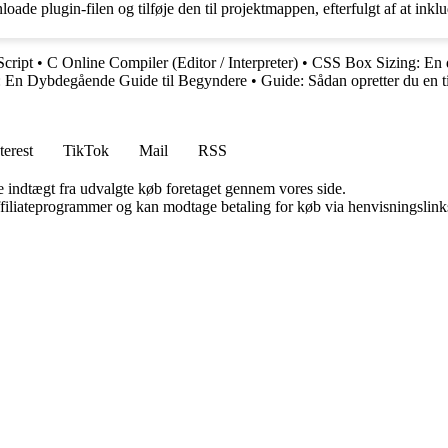
oade plugin-filen og tilføje den til projektmappen, efterfulgt af at in
Script
•
C Online Compiler (Editor / Interpreter)
•
CSS Box Sizing: En 
l: En Dybdegående Guide til Begyndere
•
Guide: Sådan opretter du en t
terest
TikTok
Mail
RSS
e indtægt fra udvalgte køb foretaget gennem vores side.
affiliateprogrammer og kan modtage betaling for køb via henvisningslinks