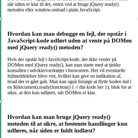
når siden er klar til det, enten ved at bruge jQuery ready()
metoden eller window.onload i plain JavaScript.
Hvordan kan man debugge en fejl, der opstår i
JavaScript-kode udført uden at vente på DOMen
med jQuery ready() metoden?
Hvis der opstår fejl i JavaScript-kode, der ikke venter på
DOMen med jQuery ready(), kan man starte med at tjekke
konsollen i udviklerværktøjer i browseren. Her vil eventuelle
fejlmeddelelser blive vist, hvilket kan give en indikation af,
hvad der er gået galt. Man kan også forsøge at flytte koden ind i
en $(document).ready(function() { // din kode her }); blok for at
sikre, at den kun udføres, når DOMen er klar.
Hvordan kan man bruge jQuery ready()
metoden til at sikre, at bestemte handlinger kun
udføres, når siden er fuldt indlæst?