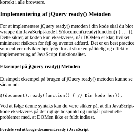
korrekt i alle browsere.
Implementering af jQuery ready() Metoden
For at implementere jQuery ready() metoden i din kode skal du blot
wrappe din JavaScript-kode i $(document).ready(function() { … }).
Dette sikrer, at koden kun eksekveres, når DOMen er klar, hvilket
minimerer risikoen for fejl og uventet adfærd. Det er en best practice,
som enhver udvikler bør følge for at sikre en pålidelig og effektiv
implementering af JavaScript-funktionalitet.
Eksempel på jQuery ready() Metoden
Et simpelt eksempel på brugen af jQuery ready() metoden kunne se
sådan ud:
$(document).ready(function() { // Din kode her});
Ved at følge denne syntaks kan du være sikker på, at din JavaScript-
kode eksekveres på det rigtige tidspunkt og undgår potentielle
problemer med, at DOMen ikke er fuldt indlæst.
Fordele ved at bruge document.ready i JavaScript