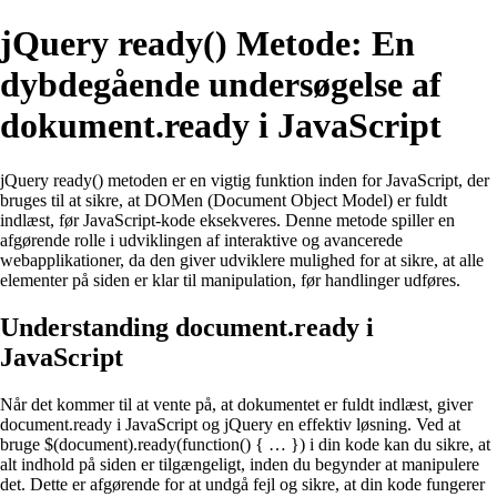
jQuery ready() Metode: En
dybdegående undersøgelse af
dokument.ready i JavaScript
jQuery ready() metoden er en vigtig funktion inden for JavaScript, der
bruges til at sikre, at DOMen (Document Object Model) er fuldt
indlæst, før JavaScript-kode eksekveres. Denne metode spiller en
afgørende rolle i udviklingen af interaktive og avancerede
webapplikationer, da den giver udviklere mulighed for at sikre, at alle
elementer på siden er klar til manipulation, før handlinger udføres.
Understanding document.ready i
JavaScript
Når det kommer til at vente på, at dokumentet er fuldt indlæst, giver
document.ready i JavaScript og jQuery en effektiv løsning. Ved at
bruge $(document).ready(function() { … }) i din kode kan du sikre, at
alt indhold på siden er tilgængeligt, inden du begynder at manipulere
det. Dette er afgørende for at undgå fejl og sikre, at din kode fungerer