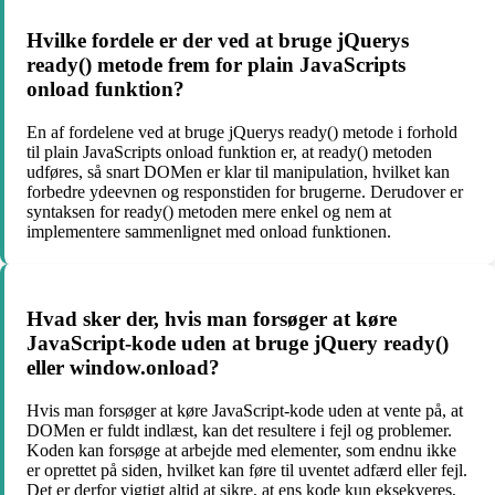
Hvilke fordele er der ved at bruge jQuerys
ready() metode frem for plain JavaScripts
onload funktion?
En af fordelene ved at bruge jQuerys ready() metode i forhold
til plain JavaScripts onload funktion er, at ready() metoden
udføres, så snart DOMen er klar til manipulation, hvilket kan
forbedre ydeevnen og responstiden for brugerne. Derudover er
syntaksen for ready() metoden mere enkel og nem at
implementere sammenlignet med onload funktionen.
Hvad sker der, hvis man forsøger at køre
JavaScript-kode uden at bruge jQuery ready()
eller window.onload?
Hvis man forsøger at køre JavaScript-kode uden at vente på, at
DOMen er fuldt indlæst, kan det resultere i fejl og problemer.
Koden kan forsøge at arbejde med elementer, som endnu ikke
er oprettet på siden, hvilket kan føre til uventet adfærd eller fejl.
Det er derfor vigtigt altid at sikre, at ens kode kun eksekveres,