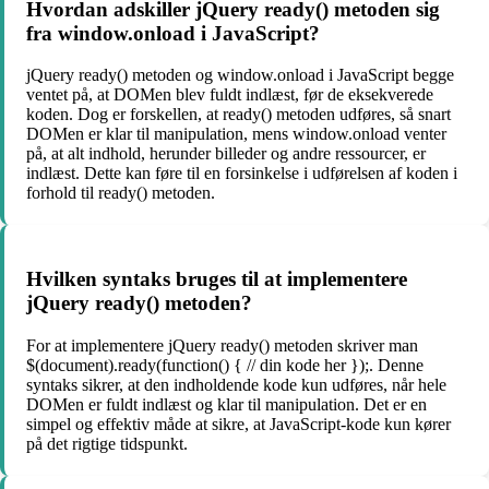
Hvordan adskiller jQuery ready() metoden sig
fra window.onload i JavaScript?
jQuery ready() metoden og window.onload i JavaScript begge
ventet på, at DOMen blev fuldt indlæst, før de eksekverede
koden. Dog er forskellen, at ready() metoden udføres, så snart
DOMen er klar til manipulation, mens window.onload venter
på, at alt indhold, herunder billeder og andre ressourcer, er
indlæst. Dette kan føre til en forsinkelse i udførelsen af koden i
forhold til ready() metoden.
Hvilken syntaks bruges til at implementere
jQuery ready() metoden?
For at implementere jQuery ready() metoden skriver man
$(document).ready(function() { // din kode her });. Denne
syntaks sikrer, at den indholdende kode kun udføres, når hele
DOMen er fuldt indlæst og klar til manipulation. Det er en
simpel og effektiv måde at sikre, at JavaScript-kode kun kører
på det rigtige tidspunkt.