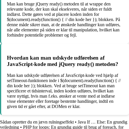
Man kan bruge jQuery ready() metoden til at wrappe den
relevante kode, der kun skal eksekveres, når siden er fuldt
indlæst. Dette gøres ved at placere koden inden for
$(document).ready(function() { // din kode her }); blokken. På
denne måde sikrer man, at de ønskede handlinger kun udføres,
når alle elementer på siden er klar til manipulation, hvilket kan
forhindre potentielle problemer og fejl.
Hvordan kan man udskyde udførelsen af
JavaScript-kode med jQuery ready() metoden?
Man kan udskyde udførelsen af JavaScript-kode ved hjælp af
setTimeout-funktionen inde i $(document).ready(function() { //
din kode her }); blokken. Ved at bruge setTimeout kan man
specificere et tidsinterval, inden koden udføres, hvilket kan
være nyttigt, hvis man f.eks. ønsker at vente med at indlæse
visse elementer eller foretage bestemte handlinger, indtil en
given tid er gået efter, at DOMen er klar.
Sådan opretter du en jævn rulningseffekt
•
Java If … Else: En grundig
vejledning
•
PHP for loops: En grundig guide til brug af foreach, for