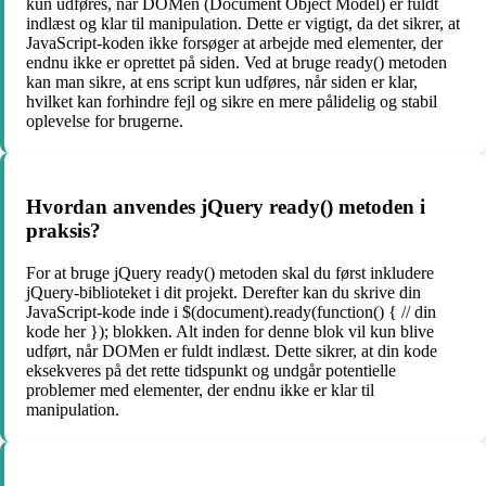
kun udføres, når DOMen (Document Object Model) er fuldt
indlæst og klar til manipulation. Dette er vigtigt, da det sikrer, at
JavaScript-koden ikke forsøger at arbejde med elementer, der
endnu ikke er oprettet på siden. Ved at bruge ready() metoden
kan man sikre, at ens script kun udføres, når siden er klar,
hvilket kan forhindre fejl og sikre en mere pålidelig og stabil
oplevelse for brugerne.
Hvordan anvendes jQuery ready() metoden i
praksis?
For at bruge jQuery ready() metoden skal du først inkludere
jQuery-biblioteket i dit projekt. Derefter kan du skrive din
JavaScript-kode inde i $(document).ready(function() { // din
kode her }); blokken. Alt inden for denne blok vil kun blive
udført, når DOMen er fuldt indlæst. Dette sikrer, at din kode
eksekveres på det rette tidspunkt og undgår potentielle
problemer med elementer, der endnu ikke er klar til
manipulation.