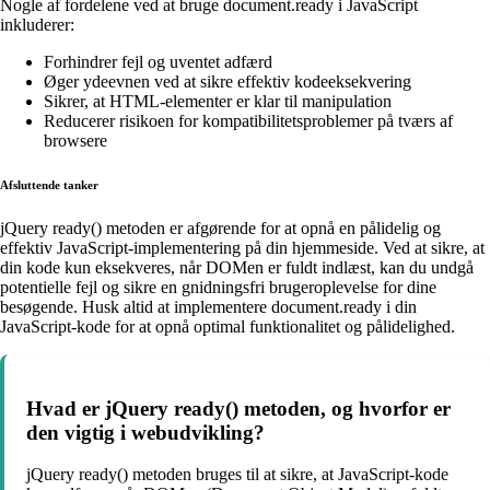
Nogle af fordelene ved at bruge document.ready i JavaScript
inkluderer:
Forhindrer fejl og uventet adfærd
Øger ydeevnen ved at sikre effektiv kodeeksekvering
Sikrer, at HTML-elementer er klar til manipulation
Reducerer risikoen for kompatibilitetsproblemer på tværs af
browsere
Afsluttende tanker
jQuery ready() metoden er afgørende for at opnå en pålidelig og
effektiv JavaScript-implementering på din hjemmeside. Ved at sikre, at
din kode kun eksekveres, når DOMen er fuldt indlæst, kan du undgå
potentielle fejl og sikre en gnidningsfri brugeroplevelse for dine
besøgende. Husk altid at implementere document.ready i din
JavaScript-kode for at opnå optimal funktionalitet og pålidelighed.
Hvad er jQuery ready() metoden, og hvorfor er
den vigtig i webudvikling?
jQuery ready() metoden bruges til at sikre, at JavaScript-kode