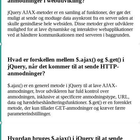
anmodninger i webudvikling?
jQuery AJAX-metoder er en samling af funktioner, der gør det
muligt at sende og modtage data asynkront fra en server uden at
skulle genindlæse hele websiden. Disse metoder giver udviklere
mulighed for at lave dynamiske og interaktive webapplikationer
ved at håndtere kommunikationen med serveren i baggrunden.
Hvad er forskellen mellem $.ajax() og $.get() i
jQuery, når det kommer til at sende HTTP-
anmodninger?
$.ajax() er en generel metode i jQuery til at lave AJAX-
anmodninger, hvor udvikleren har fuld kontrol over
anmodningen, inklusive at specificere anmodningstype, URL,
data og hændelseshåndteringsfunktioner. $.get() er en forenklet
metode, der kun tillader GET-anmodninger og kræver færre
parameterindstillinger.
Hvordan bruges $.ajax() i jQuery til at sende