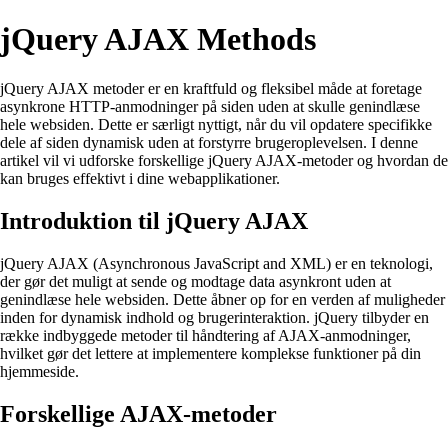
jQuery AJAX Methods
jQuery AJAX metoder er en kraftfuld og fleksibel måde at foretage
asynkrone HTTP-anmodninger på siden uden at skulle genindlæse
hele websiden. Dette er særligt nyttigt, når du vil opdatere specifikke
dele af siden dynamisk uden at forstyrre brugeroplevelsen. I denne
artikel vil vi udforske forskellige jQuery AJAX-metoder og hvordan de
kan bruges effektivt i dine webapplikationer.
Introduktion til jQuery AJAX
jQuery AJAX (Asynchronous JavaScript and XML) er en teknologi,
der gør det muligt at sende og modtage data asynkront uden at
genindlæse hele websiden. Dette åbner op for en verden af muligheder
inden for dynamisk indhold og brugerinteraktion. jQuery tilbyder en
række indbyggede metoder til håndtering af AJAX-anmodninger,
hvilket gør det lettere at implementere komplekse funktioner på din
hjemmeside.
Forskellige AJAX-metoder