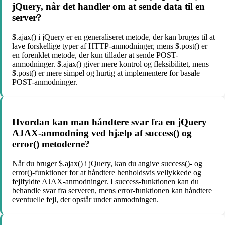
jQuery, når det handler om at sende data til en
server?
$.ajax() i jQuery er en generaliseret metode, der kan bruges til at
lave forskellige typer af HTTP-anmodninger, mens $.post() er
en forenklet metode, der kun tillader at sende POST-
anmodninger. $.ajax() giver mere kontrol og fleksibilitet, mens
$.post() er mere simpel og hurtig at implementere for basale
POST-anmodninger.
Hvordan kan man håndtere svar fra en jQuery
AJAX-anmodning ved hjælp af success() og
error() metoderne?
Når du bruger $.ajax() i jQuery, kan du angive success()- og
error()-funktioner for at håndtere henholdsvis vellykkede og
fejlfyldte AJAX-anmodninger. I success-funktionen kan du
behandle svar fra serveren, mens error-funktionen kan håndtere
eventuelle fejl, der opstår under anmodningen.