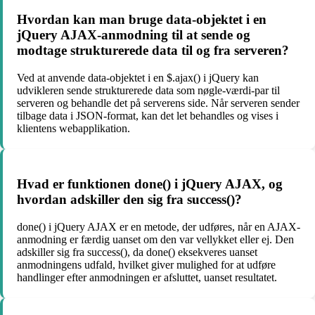
Hvordan kan man bruge data-objektet i en
jQuery AJAX-anmodning til at sende og
modtage strukturerede data til og fra serveren?
Ved at anvende data-objektet i en $.ajax() i jQuery kan
udvikleren sende strukturerede data som nøgle-værdi-par til
serveren og behandle det på serverens side. Når serveren sender
tilbage data i JSON-format, kan det let behandles og vises i
klientens webapplikation.
Hvad er funktionen done() i jQuery AJAX, og
hvordan adskiller den sig fra success()?
done() i jQuery AJAX er en metode, der udføres, når en AJAX-
anmodning er færdig uanset om den var vellykket eller ej. Den
adskiller sig fra success(), da done() eksekveres uanset
anmodningens udfald, hvilket giver mulighed for at udføre
handlinger efter anmodningen er afsluttet, uanset resultatet.