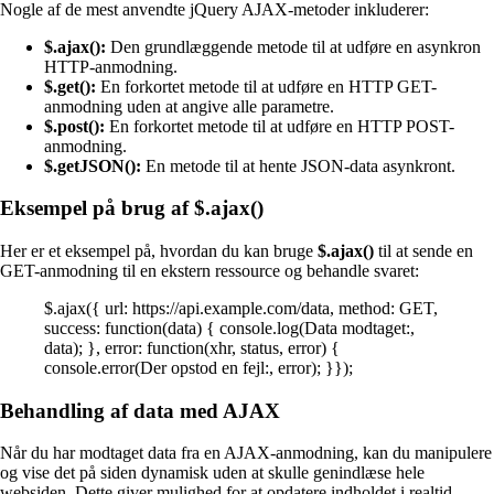
Nogle af de mest anvendte jQuery AJAX-metoder inkluderer:
$.ajax():
Den grundlæggende metode til at udføre en asynkron
HTTP-anmodning.
$.get():
En forkortet metode til at udføre en HTTP GET-
anmodning uden at angive alle parametre.
$.post():
En forkortet metode til at udføre en HTTP POST-
anmodning.
$.getJSON():
En metode til at hente JSON-data asynkront.
Eksempel på brug af $.ajax()
Her er et eksempel på, hvordan du kan bruge
$.ajax()
til at sende en
GET-anmodning til en ekstern ressource og behandle svaret:
$.ajax({ url: https://api.example.com/data, method: GET,
success: function(data) { console.log(Data modtaget:,
data); }, error: function(xhr, status, error) {
console.error(Der opstod en fejl:, error); }});
Behandling af data med AJAX
Når du har modtaget data fra en AJAX-anmodning, kan du manipulere
og vise det på siden dynamisk uden at skulle genindlæse hele
websiden. Dette giver mulighed for at opdatere indholdet i realtid