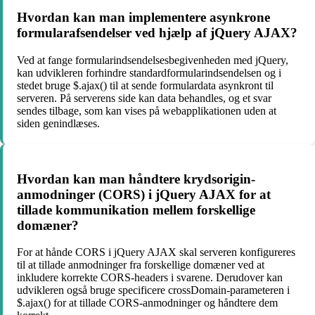
Hvordan kan man implementere asynkrone
formularafsendelser ved hjælp af jQuery AJAX?
Ved at fange formularindsendelsesbegivenheden med jQuery,
kan udvikleren forhindre standardformularindsendelsen og i
stedet bruge $.ajax() til at sende formulardata asynkront til
serveren. På serverens side kan data behandles, og et svar
sendes tilbage, som kan vises på webapplikationen uden at
siden genindlæses.
Hvordan kan man håndtere krydsorigin-
anmodninger (CORS) i jQuery AJAX for at
tillade kommunikation mellem forskellige
domæner?
For at hånde CORS i jQuery AJAX skal serveren konfigureres
til at tillade anmodninger fra forskellige domæner ved at
inkludere korrekte CORS-headers i svarene. Derudover kan
udvikleren også bruge specificere crossDomain-parameteren i
$.ajax() for at tillade CORS-anmodninger og håndtere dem