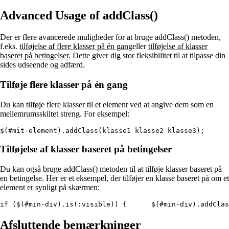
Advanced Usage of addClass()
Der er flere avancerede muligheder for at bruge addClass() metoden,
f.eks.
tilføjelse af flere klasser på én gang
eller
tilføjelse af klasser
baseret på betingelser
. Dette giver dig stor fleksibilitet til at tilpasse din
sides udseende og adfærd.
Tilføje flere klasser på én gang
Du kan tilføje flere klasser til et element ved at angive dem som en
mellemrumsskiltet streng. For eksempel:
$(#mit-element).addClass(klasse1 klasse2 klasse3);  
Tilføjelse af klasser baseret på betingelser
Du kan også bruge addClass() metoden til at tilføje klasser baseret på
en betingelse. Her er et eksempel, der tilføjer en klasse baseret på om et
element er synligt på skærmen:
if ($(#min-div).is(:visible)) {      $(#min-div).addClas
Afsluttende bemærkninger