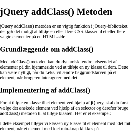
jQuery addClass() Metoden
jQuery addClass() metoden er en vigtig funktion i jQuery-biblioteket,
der gør det muligt at tilføje en eller flere CSS-klasser til et eller flere
valgte elementer på en HTML-side.
Grundlæggende om addClass()
Med addClass() metoden kan du dynamisk ændre udseendet af
elementer på din hjemmeside ved at tilføje en ny klasse til dem. Dette
kan være nyttigt, når du f.eks. vil ændre baggrundsfarven på et
element, når brugeren interagerer med det.
Implementering af addClass()
For at tilføje en klasse til et element ved hjælp af jQuery, skal du først
vælge det ønskede element ved hjælp af en selector og derefter bruge
addClass() metoden til at tilføje klassen. Her er et eksempel:
I dette eksempel tilføjer vi klassen ny-klasse til et element med idet mit-
element, når et element med idet min-knap klikkes på.