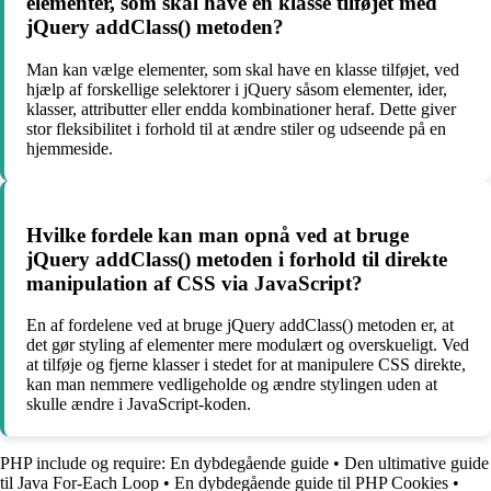
elementer, som skal have en klasse tilføjet med
jQuery addClass() metoden?
Man kan vælge elementer, som skal have en klasse tilføjet, ved
hjælp af forskellige selektorer i jQuery såsom elementer, ider,
klasser, attributter eller endda kombinationer heraf. Dette giver
stor fleksibilitet i forhold til at ændre stiler og udseende på en
hjemmeside.
Hvilke fordele kan man opnå ved at bruge
jQuery addClass() metoden i forhold til direkte
manipulation af CSS via JavaScript?
En af fordelene ved at bruge jQuery addClass() metoden er, at
det gør styling af elementer mere modulært og overskueligt. Ved
at tilføje og fjerne klasser i stedet for at manipulere CSS direkte,
kan man nemmere vedligeholde og ændre stylingen uden at
skulle ændre i JavaScript-koden.
PHP include og require: En dybdegående guide
•
Den ultimative guide
til Java For-Each Loop
•
En dybdegående guide til PHP Cookies
•