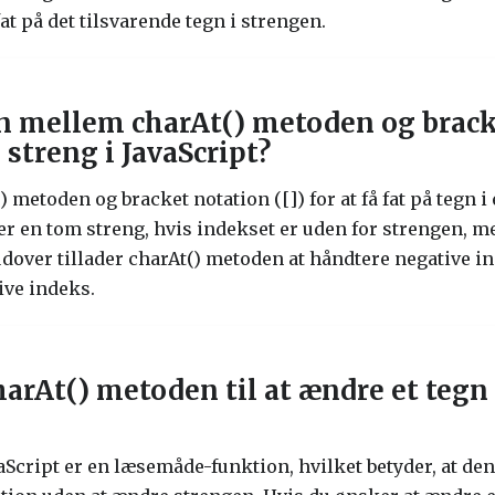
fat på det tilsvarende tegn i strengen.
en mellem charAt() metoden og bracke
n streng i JavaScript?
metoden og bracket notation ([]) for at få fat på tegn i e
r en tom streng, hvis indekset er uden for strengen, m
dover tillader charAt() metoden at håndtere negative i
ive indeks.
rAt() metoden til at ændre et tegn i
vaScript er en læsemåde-funktion, hvilket betyder, at de