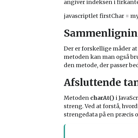
angiver indeksen i firkant
javascriptlet firstChar = my
Sammenlignin
Der er forskellige måder at
metoden kan man også b
den metode, der passer bed
Afsluttende ta
Metoden
charAt()
i JavaSc
streng. Ved at forstå, hv
strengedata på en præcis o