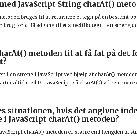
 med JavaScript String charAt() met
metoden bruges til at returnere et tegn på en bestemt po
 brug for at få adgang til et specifikt tegn i en streng u
arAt() metoden til at få fat på det f
t?
 tegn i en streng i JavaScript ved hjælp af charAt() metod
ter altid med 0 i JavaScript, så charAt(0) vil returnere 
 situationen, hvis det angivne inde
 i JavaScript charAt() metoden?
JavaScript charAt() metoden er større end længden af st