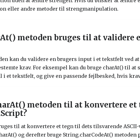
tion uden at ændre strengen. Hvis du ønsker at ændre et 
ion eller andre metoder til strengmanipulation.
t() metoden bruges til at validere e
en kan du validere en brugers input i et tekstfelt ved a
estemte krav. For eksempel kan du bruge charAt() til at 
al i et tekstfelt, og give en passende fejlbesked, hvis kr
rAt() metoden til at konvertere et t
aScript?
ges til at konvertere et tegn til dets tilsvarende ASCII-v
charAt() og derefter bruge String.charCodeAt() metoden p