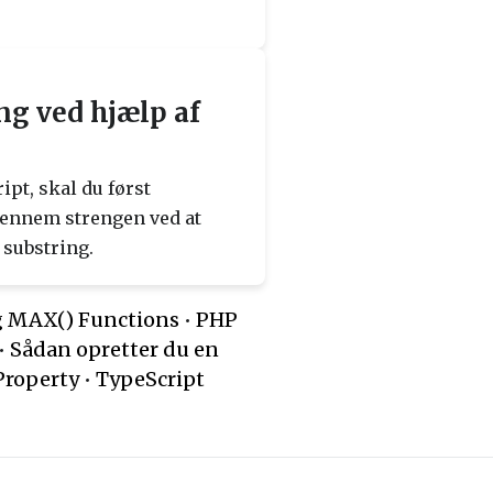
g ved hjælp af
ipt, skal du først
 gennem strengen ved at
 substring.
g MAX() Functions
•
PHP
•
Sådan opretter du en
roperty
•
TypeScript