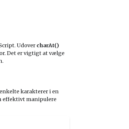
aScript. Udover
charAt()
r. Det er vigtigt at vælge
n.
 enkelte karakterer i en
 effektivt manipulere