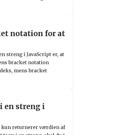
t notation for at
n streng i JavaScript er, at
ens bracket notation
ndeks, mens bracket
 en streng i
n kun returnerer værdien af