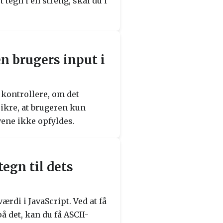
tegn i en streng, skal du i
n brugers input i
t kontrollere, om det
sikre, at brugeren kun
avene ikke opfyldes.
egn til dets
ærdi i JavaScript. Ved at få
å det, kan du få ASCII-