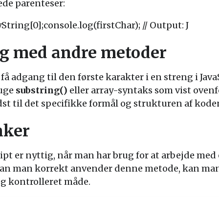
ede parenteser:
String[0];console.log(firstChar); // Output: J
g med andre metoder
 få adgang til den første karakter i en streng i Jav
ruge
substring()
eller array-syntaks som vist ovenfo
st til det specifikke formål og strukturen af kode
nker
ript er nyttig, når man har brug for at arbejde med
ordan man korrekt anvender denne metode, kan man
g kontrolleret måde.