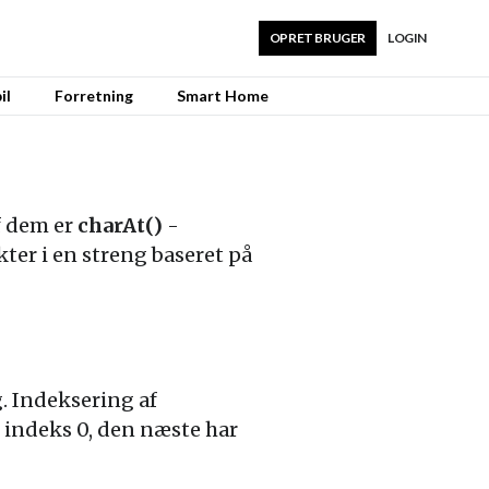
OPRET BRUGER
LOGIN
il
Forretning
Smart Home
f dem er
charAt()
-
ter i en streng baseret på
. Indeksering af
ar indeks 0, den næste har