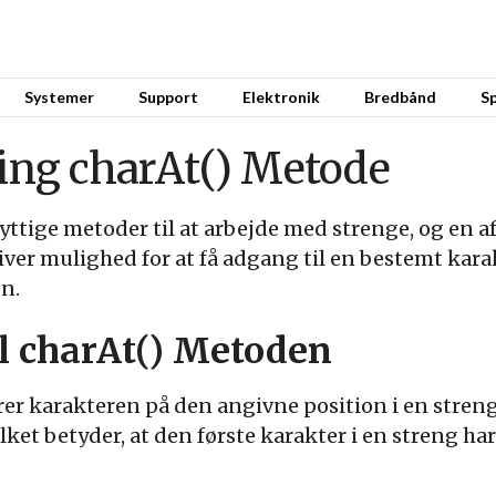
Systemer
Support
Elektronik
Bredbånd
Sp
ring charAt() Metode
nyttige metoder til at arbejde med strenge, og en a
r mulighed for at få adgang til en bestemt karak
n.
il charAt() Metoden
er karakteren på den angivne position i en streng
vilket betyder, at den første karakter i en streng h