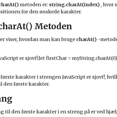
charAt()
metoden er:
string.charAt(index)
, hvor 
sitionen for den ønskede karakter.
 charAt() Metoden
der viser, hvordan man kan bruge
charAt()
-metoden
aScript er sjovt!;let firstChar = myString.charAt(0);
første karakter i strengen JavaScript er sjovt!, hvilk
l den første karakter.
ang
til den første karakter i en streng på er ved hjælp