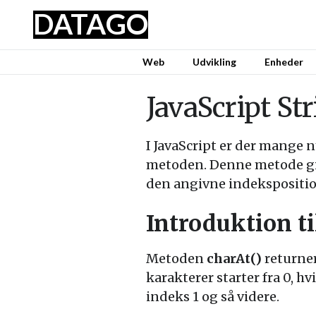
DATA
GO
Web
Udvikling
Enheder
JavaScript St
I JavaScript er der mange 
metoden. Denne metode give
den angivne indekspositio
Introduktion t
Metoden
charAt()
returner
karakterer starter fra 0, h
indeks 1 og så videre.