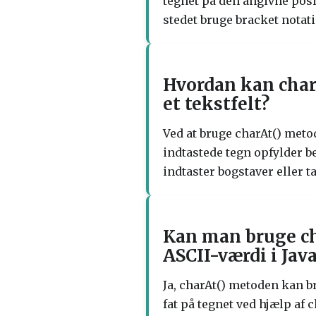
tegnet på den angivne posi
stedet bruge bracket notat
Hvordan kan charA
et tekstfelt?
Ved at bruge charAt() metod
indtastede tegn opfylder b
indtaster bogstaver eller t
Kan man bruge cha
ASCII-værdi i Jav
Ja, charAt() metoden kan bru
fat på tegnet ved hjælp af 