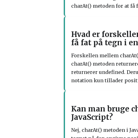
charAt() metoden for at få 
Hvad er forskell
få fat på tegn i e
Forskellen mellem charAt() 
charAt() metoden returnere
returnerer undefined. Deru
notation kun tillader posit
Kan man bruge cha
JavaScript?
Nej, charAt() metoden i Ja