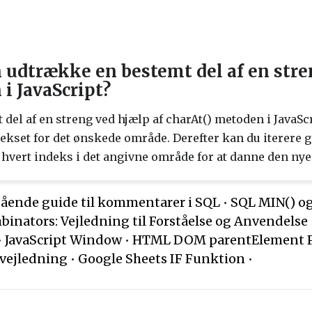
udtrække en bestemt del af en stren
i JavaScript?
del af en streng ved hjælp af charAt() metoden i JavaScr
ekset for det ønskede område. Derefter kan du iterere
hvert indeks i det angivne område for at danne den nye
ende guide til kommentarer i SQL
•
SQL MIN() o
inators: Vejledning til Forståelse og Anvendelse
•
JavaScript Window
•
HTML DOM parentElement P
vejledning
•
Google Sheets IF Funktion
•