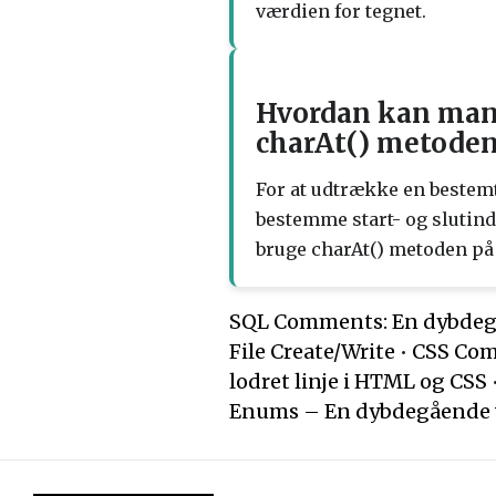
værdien for tegnet.
Hvordan kan man 
charAt() metoden 
For at udtrække en bestemt 
bestemme start- og slutind
bruge charAt() metoden på 
SQL Comments: En dybdegå
File Create/Write
•
CSS Comb
lodret linje i HTML og CSS
Enums – En dybdegående 