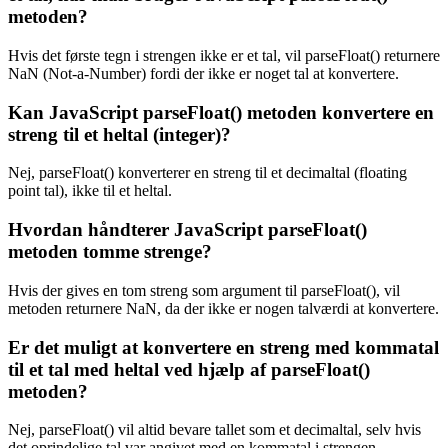
metoden?
Hvis det første tegn i strengen ikke er et tal, vil parseFloat() returnere
NaN (Not-a-Number) fordi der ikke er noget tal at konvertere.
Kan JavaScript parseFloat() metoden konvertere en
streng til et heltal (integer)?
Nej, parseFloat() konverterer en streng til et decimaltal (floating
point tal), ikke til et heltal.
Hvordan håndterer JavaScript parseFloat()
metoden tomme strenge?
Hvis der gives en tom streng som argument til parseFloat(), vil
metoden returnere NaN, da der ikke er nogen talværdi at konvertere.
Er det muligt at konvertere en streng med kommatal
til et tal med heltal ved hjælp af parseFloat()
metoden?
Nej, parseFloat() vil altid bevare tallet som et decimaltal, selv hvis
det oprindelige tal var angivet med en kommatal i strengen.