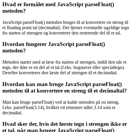
Hvad er formålet med JavaScript parseFloat()
metoden?
JavaScript parseFloat() metoden bruges til at konvertere en streng til
et floating point tal (decimaltal). Det fjerner eventuelle ugyldige tegn
fra starten af strengen og konverterer den resterende del til et tal.
Hvordan fungerer JavaScript parseFloat()
metoden?
Metoden starter med at læse fra starten af strengen, indtil den når et
tegn, der ikke er en del af et tal (f.eks. bogstaver eller specialtegn).
Derefter konverteres den læste del af strengen til et decimaltal.
Hvordan kan man bruge JavaScript parseFloat()
metoden til at konvertere en streng til et decimaltal?
Man kan bruge parseFloat() ved at kalde metoden på en streng,
f.eks. parseFloat(3.14), hvilket vil returnere tallet 3.14 som et
decimaltal.
Hvad sker der, hvis det første tegn i strengen ikke er
et tal, når man bruger JavaScript parseFloat()