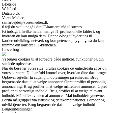
Blogside
Webfeed
DataGo.dk
Vores Medier
samarbejde@voresmedier.dk
6 fejl du skal undgå i din IT-karriere: råd til succes
Få indsigt i, hvilke fælder mange IT-professionelle falder i, og
hvordan du kan undgå dem. Denne e-bog tilbyder tips til
karriereudvikling, netværk og kompetenceopbygning, så du kan
fremme din karriere i IT-branchen.
Læs e-bog
Vi bruger cookies til at forbedre både indhold, funktioner og din
samlede oplevelse.
Når du besøger vores side, bruges cookies og enhedsdata af os og
vores partnere. Du har fuld kontrol over, hvordan dine data bruges
Opbevar og/eller få adgang til oplysninger på enheden. Brug
begrænsede data til at vælge annoncer. Opret profiler til personlig
annoncering. Brug profiler til at vælge målrettede annoncer. Opret
profiler til personligt indhold. Brug profiler til at vælge relevant
indhold. Mål effektiviteten af annoncer. Mål indholdets ydeevne.
Forstå målgrupper via statistik og datakombinationer. Forbedr og
udvikl tjenester. Brug begrænsede data til at vælge indhold
Brugerindstillinger