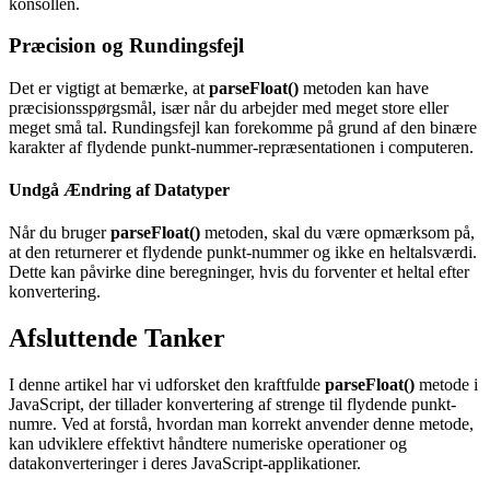
konsollen.
Præcision og Rundingsfejl
Det er vigtigt at bemærke, at
parseFloat()
metoden kan have
præcisionsspørgsmål, især når du arbejder med meget store eller
meget små tal. Rundingsfejl kan forekomme på grund af den binære
karakter af flydende punkt-nummer-repræsentationen i computeren.
Undgå Ændring af Datatyper
Når du bruger
parseFloat()
metoden, skal du være opmærksom på,
at den returnerer et flydende punkt-nummer og ikke en heltalsværdi.
Dette kan påvirke dine beregninger, hvis du forventer et heltal efter
konvertering.
Afsluttende Tanker
I denne artikel har vi udforsket den kraftfulde
parseFloat()
metode i
JavaScript, der tillader konvertering af strenge til flydende punkt-
numre. Ved at forstå, hvordan man korrekt anvender denne metode,
kan udviklere effektivt håndtere numeriske operationer og
datakonverteringer i deres JavaScript-applikationer.