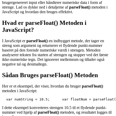
brugergenereret input eller håndterer numeriske data i form af
strenge. Lad os dykke ned i detaljerne af
parseFloat()
metoden i
JavaScript og hvordan den bruges effektivt.
Hvad er parseFloat() Metoden i
JavaScript?
I JavaScript er
parseFloat()
en indbygget metode, der tager en
streng som argument og returnerer et flydende punkt-nummer
baseret på den forende numeriske værdi i strengen. Metoden
analyserer teksten fra starten af strengen og stopper ved det første
ikke-numeriske tegn. Det ignorerer mellemrum og tillader også
negative tal og desimaltegn.
Sådan Bruges parseFloat() Metoden
Her er et eksempel, der viser, hvordan du bruger
parseFloat()
metoden i JavaScript:
  var numString = 10.5;      var floatNum = parseFloat(
I dette eksempel konverteres strengen 10.5 til et flydende punkt-
nummer ved hjælp af
parseFloat()
metoden, og resultatet logges til