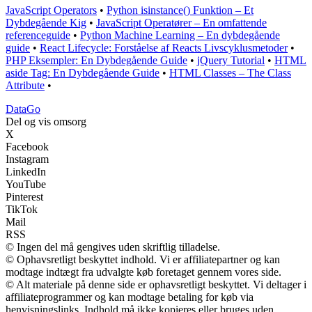
JavaScript Operators
•
Python isinstance() Funktion – Et
Dybdegående Kig
•
JavaScript Operatører – En omfattende
referenceguide
•
Python Machine Learning – En dybdegående
guide
•
React Lifecycle: Forståelse af Reacts Livscyklusmetoder
•
PHP Eksempler: En Dybdegående Guide
•
jQuery Tutorial
•
HTML
aside Tag: En Dybdegående Guide
•
HTML Classes – The Class
Attribute
•
Data
Go
Del og vis omsorg
X
Facebook
Instagram
LinkedIn
YouTube
Pinterest
TikTok
Mail
RSS
© Ingen del må gengives uden skriftlig tilladelse.
© Ophavsretligt beskyttet indhold. Vi er affiliatepartner og kan
modtage indtægt fra udvalgte køb foretaget gennem vores side.
© Alt materiale på denne side er ophavsretligt beskyttet. Vi deltager i
affiliateprogrammer og kan modtage betaling for køb via
henvisningslinks. Indhold må ikke kopieres eller bruges uden