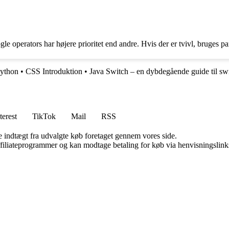
gle operators har højere prioritet end andre. Hvis der er tvivl, bruges pa
Python
•
CSS Introduktion
•
Java Switch – en dybdegående guide til sw
terest
TikTok
Mail
RSS
e indtægt fra udvalgte køb foretaget gennem vores side.
affiliateprogrammer og kan modtage betaling for køb via henvisningslinks