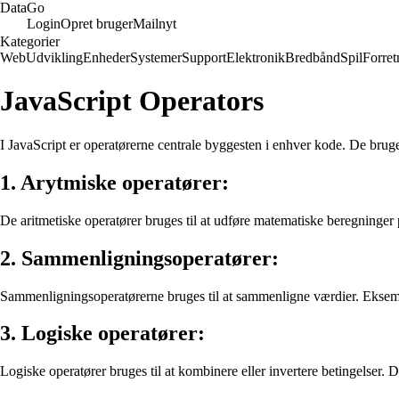
Data
Go
Login
Opret bruger
Mailnyt
Kategorier
Web
Udvikling
Enheder
Systemer
Support
Elektronik
Bredbånd
Spil
Forret
JavaScript Operators
I JavaScript er operatørerne centrale byggesten i enhver kode. De bruges
1. Arytmiske operatører:
De aritmetiske operatører bruges til at udføre matematiske beregninger p
2. Sammenligningsoperatører:
Sammenligningsoperatørerne bruges til at sammenligne værdier. Eksempler
3. Logiske operatører:
Logiske operatører bruges til at kombinere eller invertere betingelser