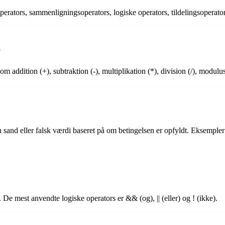
operators, sammenligningsoperators, logiske operators, tildelingsoperato
?
om addition (+), subtraktion (-), multiplikation (*), division (/), modul
and eller falsk værdi baseret på om betingelsen er opfyldt. Eksempler 
. De mest anvendte logiske operators er && (og), || (eller) og ! (ikke).