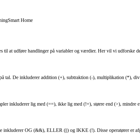
ning
Smart Home
 til at udføre handlinger på variabler og værdier. Her vil vi udforske de
å tal. De inkluderer addition (+), subtraktion (-), multiplikation (*), d
 inkluderer lig med (==), ikke lig med (!=), større end (>), mindre end
. De inkluderer OG (&&), ELLER (||) og IKKE (!). Disse operatører er af