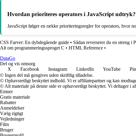
Hvordan prioriteres operators i JavaScript udtryk?
JavaScript følger en række prioriteringsregler for operators, hvor no
CSS Farver: En dybdegående guide
•
Sådan reverserer du en streng i 
Alt om programmeringssproget C
•
HTML Reference
•
Data
Go
Del og vis omsorg
X
Facebook
Instagram
LinkedIn
YouTube
Pin
© Ingen del må gengives uden skriftlig tilladelse.
© Ophavsretligt beskyttet indhold. Vi er affiliatepartner og kan modtag
© Alt materiale på denne side er ophavsretligt beskyttet. Vi deltager i 
Emner
Gratis materiale
Rabatter
Anmeldelser
Vælg rigtigt
Vejledninger
Film
Bruger
Brugerprofil