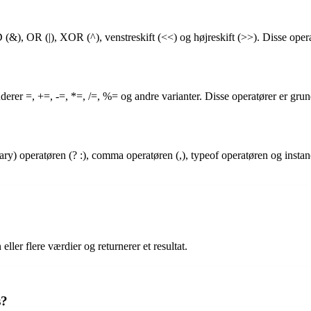
 (&), OR (|), XOR (^), venstreskift (<<) og højreskift (>>). Disse oper
kluderer =, +=, -=, *=, /=, %= og andre varianter. Disse operatører er gr
nary) operatøren (? :), comma operatøren (,), typeof operatøren og insta
ller flere værdier og returnerer et resultat.
s?