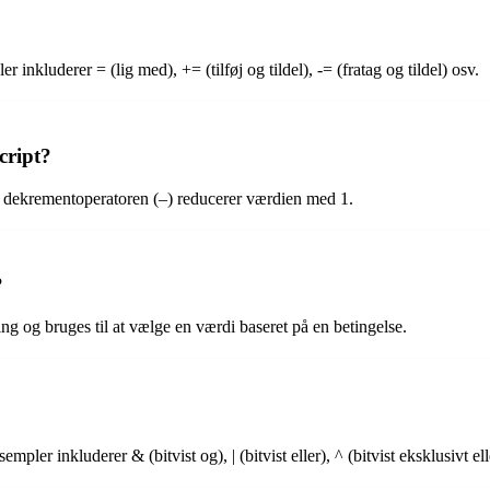
er inkluderer = (lig med), += (tilføj og tildel), -= (fratag og tildel) osv.
cript?
 dekrementoperatoren (–) reducerer værdien med 1.
?
ing og bruges til at vælge en værdi baseret på en betingelse.
pler inkluderer & (bitvist og), | (bitvist eller), ^ (bitvist eksklusivt ell