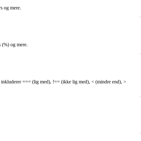
rs og mere.
us (%) og mere.
inkluderer === (lig med), !== (ikke lig med), < (mindre end), >