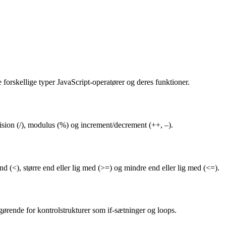
 forskellige typer JavaScript-operatører og deres funktioner.
ivision (/), modulus (%) og increment/decrement (++, –).
 (<), større end eller lig med (>=) og mindre end eller lig med (<=).
gørende for kontrolstrukturer som if-sætninger og loops.