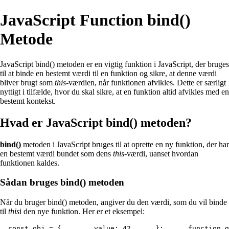
JavaScript Function bind()
Metode
JavaScript bind() metoden er en vigtig funktion i JavaScript, der bruges
til at binde en bestemt værdi til en funktion og sikre, at denne værdi
bliver brugt som
this
-værdien, når funktionen afvikles. Dette er særligt
nyttigt i tilfælde, hvor du skal sikre, at en funktion altid afvikles med en
bestemt kontekst.
Hvad er JavaScript bind() metoden?
bind()
metoden i JavaScript bruges til at oprette en ny funktion, der har
en bestemt værdi bundet som dens
this
-værdi, uanset hvordan
funktionen kaldes.
Sådan bruges bind() metoden
Når du bruger bind() metoden, angiver du den værdi, som du vil binde
til
this
i den nye funktion. Her er et eksempel:
  const obj = {        value: 42      };      function g