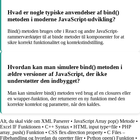
Hvad er nogle typiske anvendelser af bind()
metoden i moderne JavaScript-udvikling?
Bind() metoden bruges ofte i React og andre JavaScript-
rammerværktøjer til at binde metoder til komponenter for at
sikre korrekt funktionalitet og kontekstindstilling.
Hvordan kan man simulere bind() metoden i
ældre versioner af JavaScript, der ikke
understøtter den indbygget?
Man kan simulere bind() metoden ved brug af en closures eller
en wrapper-funktion, der returnerer en ny funktion med den
korrekte kontekst og parametre, når den kaldes.
Alt, du skal vide om XML Parserer
•
JavaScript Array pop() Metode
•
Excel IF Funktionen
•
C++ Syntax
•
HTML input type=file
•
PHP
array_push() Funktion
•
CSS flex-direction property
•
C Files –
Filbehandling og hvordan du opretter filer
•
Python open() Funktion
•