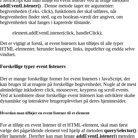
I JavaScript kan man tilføje en event listener ved at bruge metoden
addEventListener()
. Denne metode tager tre argumenter:
begivenheden (f.eks. click), funktionen der skal udføres, når
begivenheden finder sted, og en boolean-værdi der angiver, om
begivenheden skal fanges i kaprerede tilstande.
element.addEventListener(click, handleClick);
Det er vigtigt at forstå, at event listeners kan tilføjes til alle typer
HTML-elementer, herunder knapper, links, inputfelter og endda selve
vinduet.
Forskellige typer event listeners
Der er mange forskellige former for event listeners i JavaScript, der
kan bruges til at reagere på forskellige begivenheder. Nogle af de mest
almindelige inkluderer click, mouseover, keypress og scroll events.
Ved at kombinere disse forskellige event listeners kan udviklere skabe
dynamiske og interaktive brugeroplevelser på deres hjemmesider.
Hvordan man tilføjer en event listener til et element
For at tilføje en event listener til et HTML-element, skal man først
vælge det pågældende element ved hjælp af metoden
querySelector()
eller lignende. Derefter kan man bruge
addEventListener()
metoden