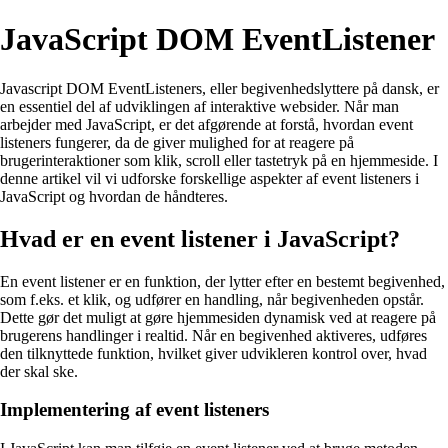
JavaScript DOM EventListener
Javascript DOM EventListeners, eller begivenhedslyttere på dansk, er
en essentiel del af udviklingen af interaktive websider. Når man
arbejder med JavaScript, er det afgørende at forstå, hvordan event
listeners fungerer, da de giver mulighed for at reagere på
brugerinteraktioner som klik, scroll eller tastetryk på en hjemmeside. I
denne artikel vil vi udforske forskellige aspekter af event listeners i
JavaScript og hvordan de håndteres.
Hvad er en event listener i JavaScript?
En event listener er en funktion, der lytter efter en bestemt begivenhed,
som f.eks. et klik, og udfører en handling, når begivenheden opstår.
Dette gør det muligt at gøre hjemmesiden dynamisk ved at reagere på
brugerens handlinger i realtid. Når en begivenhed aktiveres, udføres
den tilknyttede funktion, hvilket giver udvikleren kontrol over, hvad
der skal ske.
Implementering af event listeners