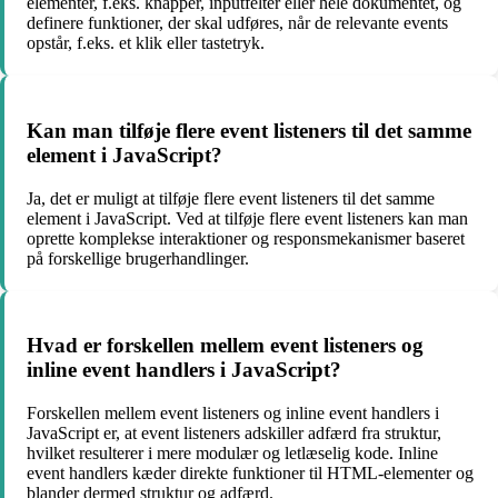
elementer, f.eks. knapper, inputfelter eller hele dokumentet, og
definere funktioner, der skal udføres, når de relevante events
opstår, f.eks. et klik eller tastetryk.
Kan man tilføje flere event listeners til det samme
element i JavaScript?
Ja, det er muligt at tilføje flere event listeners til det samme
element i JavaScript. Ved at tilføje flere event listeners kan man
oprette komplekse interaktioner og responsmekanismer baseret
på forskellige brugerhandlinger.
Hvad er forskellen mellem event listeners og
inline event handlers i JavaScript?
Forskellen mellem event listeners og inline event handlers i
JavaScript er, at event listeners adskiller adfærd fra struktur,
hvilket resulterer i mere modulær og letlæselig kode. Inline
event handlers kæder direkte funktioner til HTML-elementer og
blander dermed struktur og adfærd.