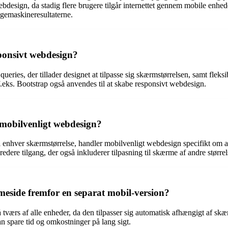
ebdesign, da stadig flere brugere tilgår internettet gennem mobile enhed
øgemaskineresultaterne.
sponsivt webdesign?
, der tillader designet at tilpasse sig skærmstørrelsen, samt fleksible 
eks. Bootstrap også anvendes til at skabe responsivt webdesign.
 mobilvenligt webdesign?
l enhver skærmstørrelse, handler mobilvenligt webdesign specifikt om 
ere tilgang, der også inkluderer tilpasning til skærme af andre størrel
mmeside fremfor en separat mobil-version?
tværs af alle enheder, da den tilpasser sig automatisk afhængigt af skæ
n spare tid og omkostninger på lang sigt.