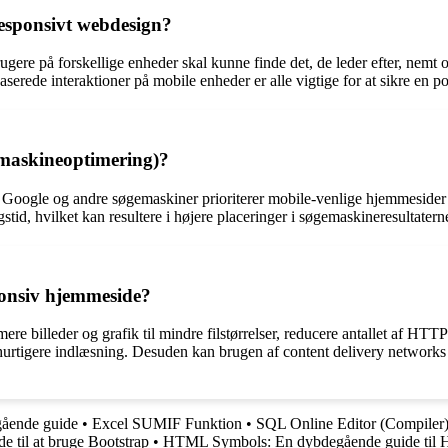
responsivt webdesign?
ere på forskellige enheder skal kunne finde det, de leder efter, nemt og
serede interaktioner på mobile enheder er alle vigtige for at sikre en po
maskineoptimering)?
oogle og andre søgemaskiner prioriterer mobile-venlige hjemmesider i 
stid, hvilket kan resultere i højere placeringer i søgemaskineresultater
onsiv hjemmeside?
re billeder og grafik til mindre filstørrelser, reducere antallet af 
for hurtigere indlæsning. Desuden kan brugen af content delivery netw
gående guide
•
Excel SUMIF Funktion
•
SQL Online Editor (Compiler)
e til at bruge Bootstrap
•
HTML Symbols: En dybdegående guide til