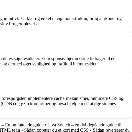
 intuitivt. En klar og enkel navigationsstruktur, brug af ikoner og
sitiv brugeroplevelse.
deres søgeresultater. En responsiv hjemmeside bidrager til en
ne og dermed øget synlighed og trafik til hjemmesiden.
HTTP-forespørgsler, implementere cache-mekanismer, minimere CSS og
orks (CDN) og gzip komprimering også hjælpe med at øge sidenes
 – En omfattende guide
•
Java Switch – en dybdegående guide til
 HTML tegn
•
Sådan opretter du et kort med CSS
•
Sådan reverserer du