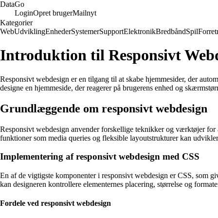
Data
Go
Login
Opret bruger
Mailnyt
Kategorier
Web
Udvikling
Enheder
Systemer
Support
Elektronik
Bredbånd
Spil
Forret
Introduktion til Responsivt Web
Responsivt webdesign er en tilgang til at skabe hjemmesider, der autom
designe en hjemmeside, der reagerer på brugerens enhed og skærmstørr
Grundlæggende om responsivt webdesign
Responsivt webdesign anvender forskellige teknikker og værktøjer for a
funktioner som media queries og fleksible layoutstrukturer kan udvikle
Implementering af responsivt webdesign med CSS
En af de vigtigste komponenter i responsivt webdesign er CSS, som give
kan designeren kontrollere elementernes placering, størrelse og formater
Fordele ved responsivt webdesign