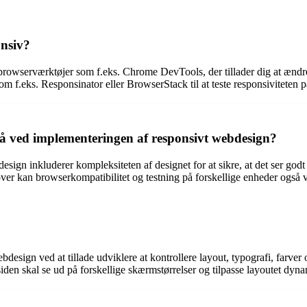
nsiv?
 browserværktøjer som f.eks. Chrome DevTools, der tillader dig at ændr
f.eks. Responsinator eller BrowserStack til at teste responsiviteten p
på ved implementeringen af responsivt webdesign?
ign inkluderer kompleksiteten af designet for at sikre, at det ser godt
udover kan browserkompatibilitet og testning på forskellige enheder også
ebdesign ved at tillade udviklere at kontrollere layout, typografi, farve
den skal se ud på forskellige skærmstørrelser og tilpasse layoutet dyna