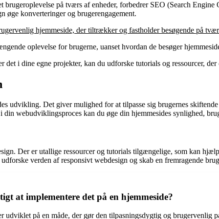
tet brugeroplevelse på tværs af enheder, forbedrer SEO (Search Engine 
gn øge konverteringer og brugerengagement.
ugervenlig hjemmeside, der tiltrækker og fastholder besøgende på tværs
ængende oplevelse for brugerne, uanset hvordan de besøger hjemmesi
et i dine egne projekter, kan du udforske tutorials og ressourcer, der 
n
 udvikling. Det giver mulighed for at tilpasse sig brugernes skiftende
n i din webudviklingsproces kan du øge din hjemmesides synlighed, brug
sign. Der er utallige ressourcer og tutorials tilgængelige, som kan hjæl
 udforske verden af responsivt webdesign og skab en fremragende brug
gtigt at implementere det på en hjemmeside?
er udviklet på en måde, der gør den tilpasningsdygtig og brugervenlig p