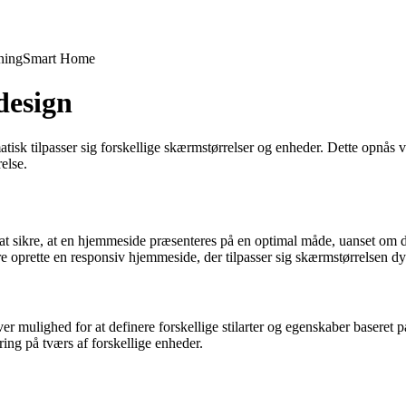
ning
Smart Home
design
atisk tilpasser sig forskellige skærmstørrelser og enheder. Dette opnås
else.
t sikre, at en hjemmeside præsenteres på en optimal måde, uanset om de
re oprette en responsiv hjemmeside, der tilpasser sig skærmstørrelsen d
r mulighed for at definere forskellige stilarter og egenskaber baseret 
ing på tværs af forskellige enheder.