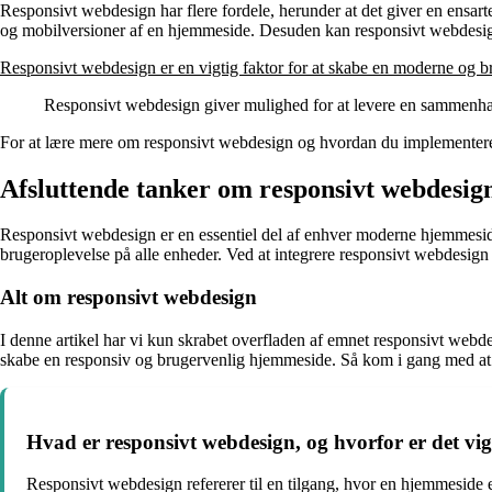
Responsivt webdesign har flere fordele, herunder at det giver en ensar
og mobilversioner af en hjemmeside. Desuden kan responsivt webdesi
Responsivt webdesign er en vigtig faktor for at skabe en moderne og br
Responsivt webdesign giver mulighed for at levere en sammenh
For at lære mere om responsivt webdesign og hvordan du implementerer d
Afsluttende tanker om responsivt webdesig
Responsivt webdesign er en essentiel del af enhver moderne hjemmesides
brugeroplevelse på alle enheder. Ved at integrere responsivt webdesig
Alt om responsivt webdesign
I denne artikel har vi kun skrabet overfladen af emnet responsivt webde
skabe en responsiv og brugervenlig hjemmeside. Så kom i gang med at
Hvad er responsivt webdesign, og hvorfor er det vi
Responsivt webdesign refererer til en tilgang, hvor en hjemmeside 