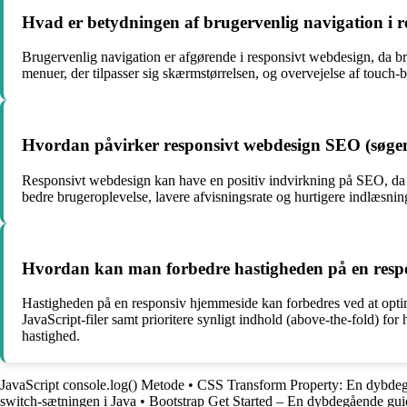
Hvad er betydningen af brugervenlig navigation i 
Brugervenlig navigation er afgørende i responsivt webdesign, da brug
menuer, der tilpasser sig skærmstørrelsen, og overvejelse af touch-ba
Hvordan påvirker responsivt webdesign SEO (søge
Responsivt webdesign kan have en positiv indvirkning på SEO, da G
bedre brugeroplevelse, lavere afvisningsrate og hurtigere indlæsning
Hvordan kan man forbedre hastigheden på en resp
Hastigheden på en responsiv hjemmeside kan forbedres ved at optime
JavaScript-filer samt prioritere synligt indhold (above-the-fold) 
hastighed.
JavaScript console.log() Metode
•
CSS Transform Property: En dybde
switch-sætningen i Java
•
Bootstrap Get Started – En dybdegående guid