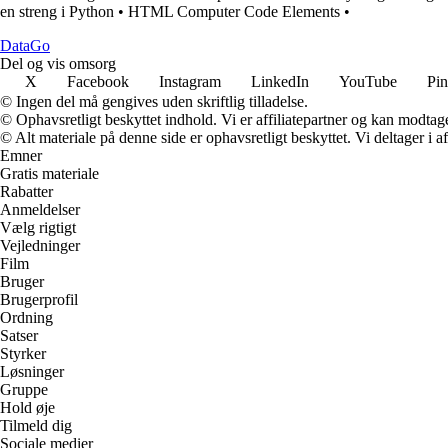
en streng i Python
•
HTML Computer Code Elements
•
Data
Go
Del og vis omsorg
X
Facebook
Instagram
LinkedIn
YouTube
Pin
© Ingen del må gengives uden skriftlig tilladelse.
© Ophavsretligt beskyttet indhold. Vi er affiliatepartner og kan modtag
© Alt materiale på denne side er ophavsretligt beskyttet. Vi deltager i 
Emner
Gratis materiale
Rabatter
Anmeldelser
Vælg rigtigt
Vejledninger
Film
Bruger
Brugerprofil
Ordning
Satser
Styrker
Løsninger
Gruppe
Hold øje
Tilmeld dig
Sociale medier