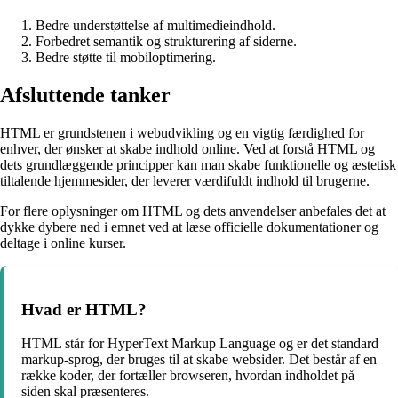
Bedre understøttelse af multimedieindhold.
Forbedret semantik og strukturering af siderne.
Bedre støtte til mobiloptimering.
Afsluttende tanker
HTML er grundstenen i webudvikling og en vigtig færdighed for
enhver, der ønsker at skabe indhold online. Ved at forstå HTML og
dets grundlæggende principper kan man skabe funktionelle og æstetisk
tiltalende hjemmesider, der leverer værdifuldt indhold til brugerne.
For flere oplysninger om HTML og dets anvendelser anbefales det at
dykke dybere ned i emnet ved at læse officielle dokumentationer og
deltage i online kurser.
Hvad er HTML?
HTML står for HyperText Markup Language og er det standard
markup-sprog, der bruges til at skabe websider. Det består af en
række koder, der fortæller browseren, hvordan indholdet på
siden skal præsenteres.