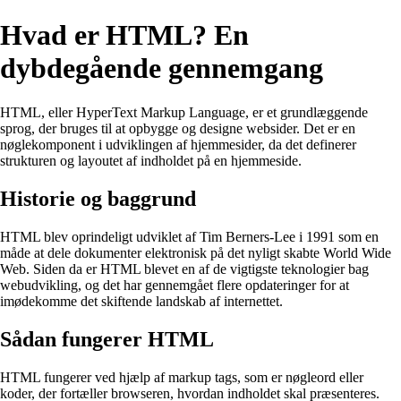
Hvad er HTML? En
dybdegående gennemgang
HTML, eller HyperText Markup Language, er et grundlæggende
sprog, der bruges til at opbygge og designe websider. Det er en
nøglekomponent i udviklingen af hjemmesider, da det definerer
strukturen og layoutet af indholdet på en hjemmeside.
Historie og baggrund
HTML blev oprindeligt udviklet af Tim Berners-Lee i 1991 som en
måde at dele dokumenter elektronisk på det nyligt skabte World Wide
Web. Siden da er HTML blevet en af ​​de vigtigste teknologier bag
webudvikling, og det har gennemgået flere opdateringer for at
imødekomme det skiftende landskab af internettet.
Sådan fungerer HTML
HTML fungerer ved hjælp af markup tags, som er nøgleord eller
koder, der fortæller browseren, hvordan indholdet skal præsenteres.