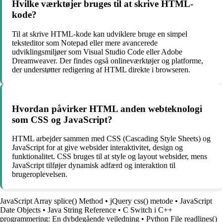
Hvilke værktøjer bruges til at skrive HTML-
kode?
Til at skrive HTML-kode kan udviklere bruge en simpel
teksteditor som Notepad eller mere avancerede
udviklingsmiljøer som Visual Studio Code eller Adobe
Dreamweaver. Der findes også onlineværktøjer og platforme,
der understøtter redigering af HTML direkte i browseren.
Hvordan påvirker HTML anden webteknologi
som CSS og JavaScript?
HTML arbejder sammen med CSS (Cascading Style Sheets) og
JavaScript for at give websider interaktivitet, design og
funktionalitet. CSS bruges til at style og layout websider, mens
JavaScript tilføjer dynamisk adfærd og interaktion til
brugeroplevelsen.
JavaScript Array splice() Method
•
jQuery css() metode
•
JavaScript
Date Objects
•
Java String Reference
•
C Switch i C++
programmering: En dybdegående vejledning
•
Python File readlines()