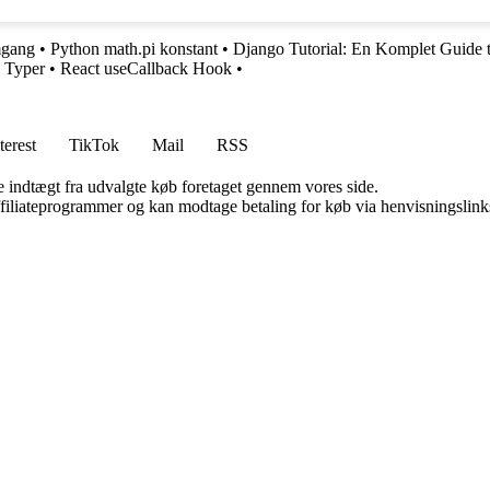
mgang
•
Python math.pi konstant
•
Django Tutorial: En Komplet Guide t
 Typer
•
React useCallback Hook
•
terest
TikTok
Mail
RSS
e indtægt fra udvalgte køb foretaget gennem vores side.
affiliateprogrammer og kan modtage betaling for køb via henvisningslinks