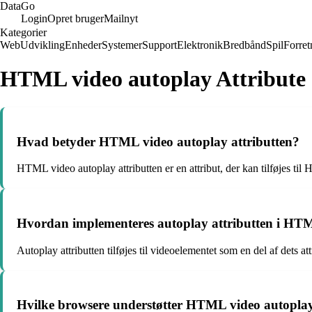
Data
Go
Login
Opret bruger
Mailnyt
Kategorier
Web
Udvikling
Enheder
Systemer
Support
Elektronik
Bredbånd
Spil
Forret
HTML video autoplay Attribute
Hvad betyder HTML video autoplay attributten?
HTML video autoplay attributten er en attribut, der kan tilføjes ti
Hvordan implementeres autoplay attributten i HT
Autoplay attributten tilføjes til videoelementet som en del af dets at
Hvilke browsere understøtter HTML video autoplay