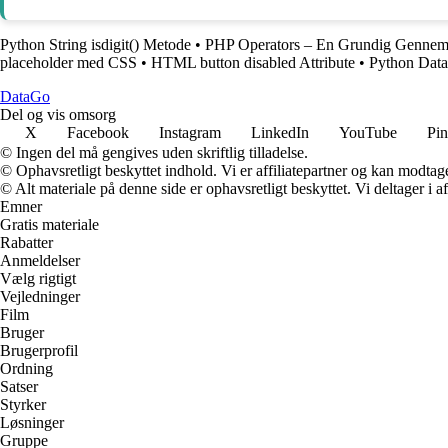
Python String isdigit() Metode
•
PHP Operators – En Grundig Genne
placeholder med CSS
•
HTML button disabled Attribute
•
Python Data
Data
Go
Del og vis omsorg
X
Facebook
Instagram
LinkedIn
YouTube
Pin
© Ingen del må gengives uden skriftlig tilladelse.
© Ophavsretligt beskyttet indhold. Vi er affiliatepartner og kan modtag
© Alt materiale på denne side er ophavsretligt beskyttet. Vi deltager i 
Emner
Gratis materiale
Rabatter
Anmeldelser
Vælg rigtigt
Vejledninger
Film
Bruger
Brugerprofil
Ordning
Satser
Styrker
Løsninger
Gruppe