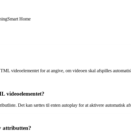
ning
Smart Home
l HTML videoelementet for at angive, om videoen skal afspilles automatis
ML videoelementet?
tributliste. Det kan sættes til enten autoplay for at aktivere automatisk a
 attributten?