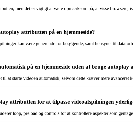
utten, men det er vigtigt at være opmærksom på, at visse browsere, is
autoplay attributten på en hjemmeside?
pilninger kan være generende for besøgende, samt hensynet til dataforb
es automatisk på en hjemmeside uden at bruge autoplay 
il at starte videoen automatisk, selvom dette kræver mere avanceret kodn
y attributten for at tilpasse videoafspilningen yderlig
luderer loop, preload og controls for at kontrollere aspekter som genta