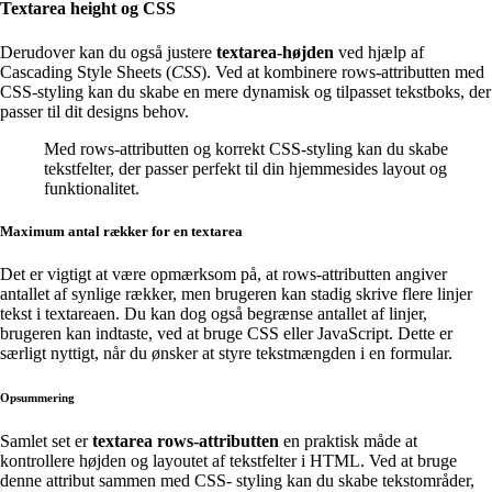
Textarea height og CSS
Derudover kan du også justere
textarea-højden
ved hjælp af
Cascading Style Sheets (
CSS
). Ved at kombinere rows-attributten med
CSS-styling kan du skabe en mere dynamisk og tilpasset tekstboks, der
passer til dit designs behov.
Med rows-attributten og korrekt CSS-styling kan du skabe
tekstfelter, der passer perfekt til din hjemmesides layout og
funktionalitet.
Maximum antal rækker for en textarea
Det er vigtigt at være opmærksom på, at rows-attributten angiver
antallet af synlige rækker, men brugeren kan stadig skrive flere linjer
tekst i textareaen. Du kan dog også begrænse antallet af linjer,
brugeren kan indtaste, ved at bruge CSS eller JavaScript. Dette er
særligt nyttigt, når du ønsker at styre tekstmængden i en formular.
Opsummering
Samlet set er
textarea rows-attributten
en praktisk måde at
kontrollere højden og layoutet af tekstfelter i HTML. Ved at bruge
denne attribut sammen med CSS- styling kan du skabe tekstområder,