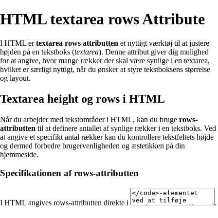
HTML textarea rows Attribute
I HTML er
textarea rows attributten
et nyttigt værktøj til at justere
højden på en tekstboks (
textarea
). Denne attribut giver dig mulighed
for at angive, hvor mange rækker der skal være synlige i en textarea,
hvilket er særligt nyttigt, når du ønsker at styre tekstboksens størrelse
og layout.
Textarea height og rows i HTML
Når du arbejder med tekstområder i HTML, kan du bruge
rows-
attributten
til at definere antallet af synlige rækker i en tekstboks. Ved
at angive et specifikt antal rækker kan du kontrollere tekstfeltets højde
og dermed forbedre brugervenligheden og æstetikken på din
hjemmeside.
Specifikationen af rows-attributten
I HTML angives rows-attributten direkte i
.