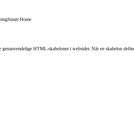
ning
Smart Home
ette genanvendelige HTML-skabeloner i websider. Når en skabelon defi