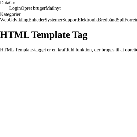
Data
Go
Login
Opret bruger
Mailnyt
Kategorier
Web
Udvikling
Enheder
Systemer
Support
Elektronik
Bredbånd
Spil
Forret
HTML Template Tag
HTML Template-tagget er en kraftfuld funktion, der bruges til at opr