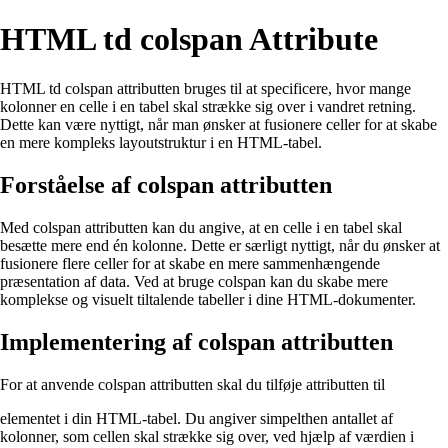
HTML td colspan Attribute
HTML td colspan attributten bruges til at specificere, hvor mange
kolonner en celle i en tabel skal strække sig over i vandret retning.
Dette kan være nyttigt, når man ønsker at fusionere celler for at skabe
en mere kompleks layoutstruktur i en HTML-tabel.
Forståelse af colspan attributten
Med colspan attributten kan du angive, at en celle i en tabel skal
besætte mere end én kolonne. Dette er særligt nyttigt, når du ønsker at
fusionere flere celler for at skabe en mere sammenhængende
præsentation af data. Ved at bruge colspan kan du skabe mere
komplekse og visuelt tiltalende tabeller i dine HTML-dokumenter.
Implementering af colspan attributten
For at anvende colspan attributten skal du tilføje attributten til
elementet i din HTML-tabel. Du angiver simpelthen antallet af
kolonner, som cellen skal strække sig over, ved hjælp af værdien i