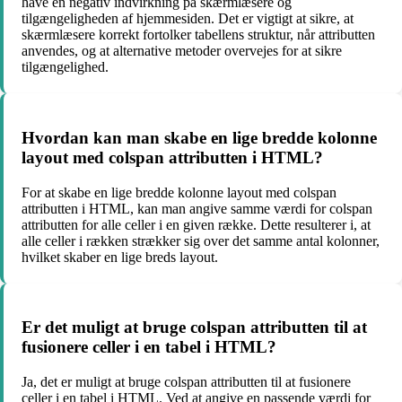
have en negativ indvirkning på skærmlæsere og
tilgængeligheden af hjemmesiden. Det er vigtigt at sikre, at
skærmlæsere korrekt fortolker tabellens struktur, når attributten
anvendes, og at alternative metoder overvejes for at sikre
tilgængelighed.
Hvordan kan man skabe en lige bredde kolonne
layout med colspan attributten i HTML?
For at skabe en lige bredde kolonne layout med colspan
attributten i HTML, kan man angive samme værdi for colspan
attributten for alle celler i en given række. Dette resulterer i, at
alle celler i rækken strækker sig over det samme antal kolonner,
hvilket skaber en lige breds layout.
Er det muligt at bruge colspan attributten til at
fusionere celler i en tabel i HTML?
Ja, det er muligt at bruge colspan attributten til at fusionere
celler i en tabel i HTML. Ved at angive en passende værdi for