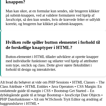
knappen?
Man kan sikre, at en formular kun sendes, når brugeren klikker
på submit-knappen, ved at validere formularen ved hjælp af
JavaScript, så den kun sendes, hvis de krævede felter er udfyldt
korrekt, og brugeren har klikket på submit-knappen.
Hvilken rolle spiller button elementet i forhold til
de forskellige knaptyper i HTML?
Button-elementet i HTML tillader udviklere at oprette knapper
med individuelle funktioner og stilarter ved hjælp af attributter
som type, onclick og class. Dette giver større fleksibilitet i
forhold til design og interaktivitet.
Alt hvad du behøver at vide om PHP Sessions
•
HTML Classes – The
Class Attribute
•
HTML Entities
•
Java Operators
•
CSS Margin: En
omfattende guide til margin i CSS
•
Bootstrap Get Started – En
dybdegående guide til at bruge Bootstrap
•
JavaScript Date Objects
•
PHP Datofunktioner
•
Alt om W3Schools Tryit Editor og ændring af
baggrundsfarve i HTML
•