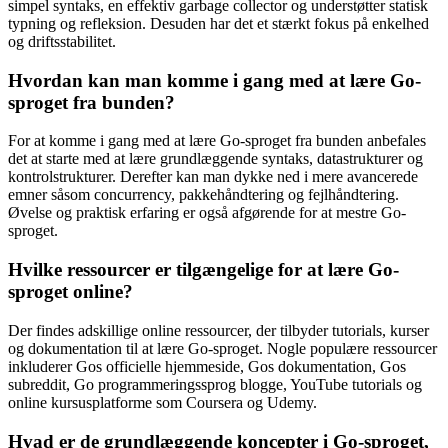
simpel syntaks, en effektiv garbage collector og understøtter statisk
typning og refleksion. Desuden har det et stærkt fokus på enkelhed
og driftsstabilitet.
Hvordan kan man komme i gang med at lære Go-
sproget fra bunden?
For at komme i gang med at lære Go-sproget fra bunden anbefales
det at starte med at lære grundlæggende syntaks, datastrukturer og
kontrolstrukturer. Derefter kan man dykke ned i mere avancerede
emner såsom concurrency, pakkehåndtering og fejlhåndtering.
Øvelse og praktisk erfaring er også afgørende for at mestre Go-
sproget.
Hvilke ressourcer er tilgængelige for at lære Go-
sproget online?
Der findes adskillige online ressourcer, der tilbyder tutorials, kurser
og dokumentation til at lære Go-sproget. Nogle populære ressourcer
inkluderer Gos officielle hjemmeside, Gos dokumentation, Gos
subreddit, Go programmeringssprog blogge, YouTube tutorials og
online kursusplatforme som Coursera og Udemy.
Hvad er de grundlæggende koncepter i Go-sproget,