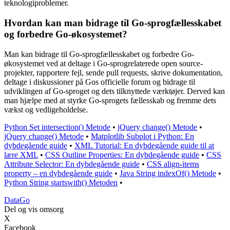
teknologiproblemer.
Hvordan kan man bidrage til Go-sprogfællesskabet
og forbedre Go-økosystemet?
Man kan bidrage til Go-sprogfællesskabet og forbedre Go-
økosystemet ved at deltage i Go-sprogrelaterede open source-
projekter, rapportere fejl, sende pull requests, skrive dokumentation,
deltage i diskussioner på Gos officielle forum og bidrage til
udviklingen af Go-sproget og dets tilknyttede værktøjer. Derved kan
man hjælpe med at styrke Go-sprogets fællesskab og fremme dets
vækst og vedligeholdelse.
Python Set intersection() Metode
•
jQuery change() Metode
•
jQuery change() Metode
•
Matplotlib Subplot i Python: En
dybdegående guide
•
XML Tutorial: En dybdegående guide til at
lære XML
•
CSS Outline Properties: En dybdegående guide
•
CSS
Attribute Selector: En dybdegående guide
•
CSS align-items
property – en dybdegående guide
•
Java String indexOf() Metode
•
Python String startswith() Metoden
•
Data
Go
Del og vis omsorg
X
Facebook