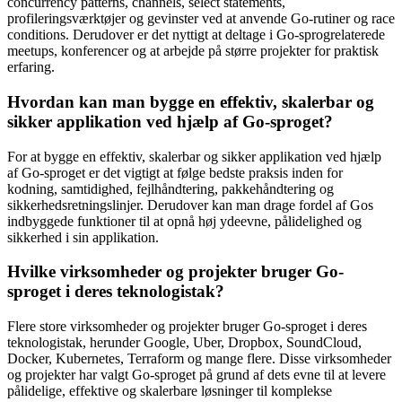
concurrency patterns, channels, select statements,
profileringsværktøjer og gevinster ved at anvende Go-rutiner og race
conditions. Derudover er det nyttigt at deltage i Go-sprogrelaterede
meetups, konferencer og at arbejde på større projekter for praktisk
erfaring.
Hvordan kan man bygge en effektiv, skalerbar og
sikker applikation ved hjælp af Go-sproget?
For at bygge en effektiv, skalerbar og sikker applikation ved hjælp
af Go-sproget er det vigtigt at følge bedste praksis inden for
kodning, samtidighed, fejlhåndtering, pakkehåndtering og
sikkerhedsretningslinjer. Derudover kan man drage fordel af Gos
indbyggede funktioner til at opnå høj ydeevne, pålidelighed og
sikkerhed i sin applikation.
Hvilke virksomheder og projekter bruger Go-
sproget i deres teknologistak?
Flere store virksomheder og projekter bruger Go-sproget i deres
teknologistak, herunder Google, Uber, Dropbox, SoundCloud,
Docker, Kubernetes, Terraform og mange flere. Disse virksomheder
og projekter har valgt Go-sproget på grund af dets evne til at levere
pålidelige, effektive og skalerbare løsninger til komplekse