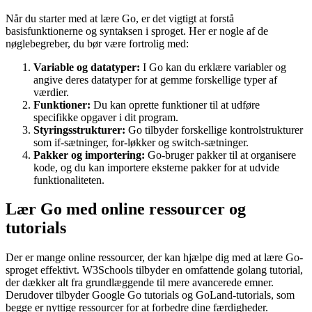
Når du starter med at lære Go, er det vigtigt at forstå
basisfunktionerne og syntaksen i sproget. Her er nogle af de
nøglebegreber, du bør være fortrolig med:
Variable og datatyper:
I Go kan du erklære variabler og
angive deres datatyper for at gemme forskellige typer af
værdier.
Funktioner:
Du kan oprette funktioner til at udføre
specifikke opgaver i dit program.
Styringsstrukturer:
Go tilbyder forskellige kontrolstrukturer
som if-sætninger, for-løkker og switch-sætninger.
Pakker og importering:
Go-bruger pakker til at organisere
kode, og du kan importere eksterne pakker for at udvide
funktionaliteten.
Lær Go med online ressourcer og
tutorials
Der er mange online ressourcer, der kan hjælpe dig med at lære Go-
sproget effektivt. W3Schools tilbyder en omfattende golang tutorial,
der dækker alt fra grundlæggende til mere avancerede emner.
Derudover tilbyder Google Go tutorials og GoLand-tutorials, som
begge er nyttige ressourcer for at forbedre dine færdigheder.