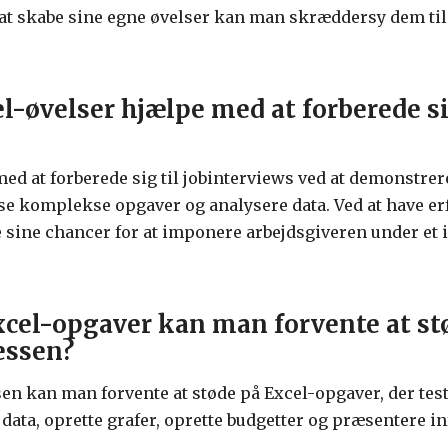
 at skabe sine egne øvelser kan man skræddersy dem ti
-øvelser hjælpe med at forberede si
ed at forberede sig til jobinterviews ved at demonstrere
se komplekse opgaver og analysere data. Ved at have erf
sine chancer for at imponere arbejdsgiveren under et 
Excel-opgaver kan man forvente at st
essen?
 kan man forvente at støde på Excel-opgaver, der tester
e data, oprette grafer, oprette budgetter og præsentere 