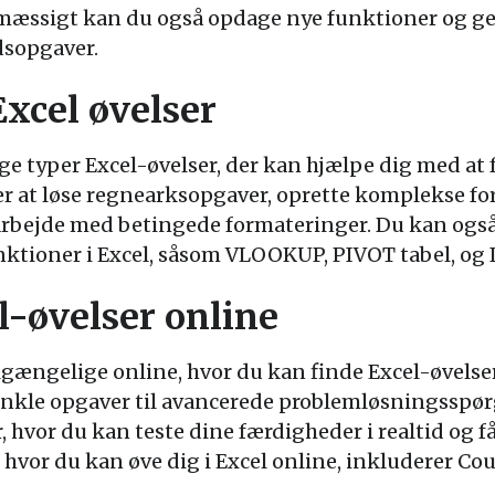
lmæssigt kan du også opdage nye funktioner og ge
jdsopgaver.
xcel øvelser
ge typer Excel-øvelser, der kan hjælpe dig med at
r at løse regnearksopgaver, oprette komplekse fo
rbejde med betingede formateringer. Du kan også 
nktioner i Excel, såsom VLOOKUP, PIVOT tabel, og
l-øvelser online
lgængelige online, hvor du kan finde Excel-øvelser
 enkle opgaver til avancerede problemløsningsspø
r, hvor du kan teste dine færdigheder i realtid og f
hvor du kan øve dig i Excel online, inkluderer Co