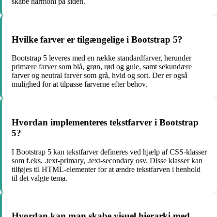
skabe harmoni på siden.
Hvilke farver er tilgængelige i Bootstrap 5?
Bootstrap 5 leveres med en række standardfarver, herunder
primære farver som blå, grøn, rød og gule, samt sekundære
farver og neutral farver som grå, hvid og sort. Der er også
mulighed for at tilpasse farverne efter behov.
Hvordan implementeres tekstfarver i Bootstrap
5?
I Bootstrap 5 kan tekstfarver defineres ved hjælp af CSS-klasser
som f.eks. .text-primary, .text-secondary osv. Disse klasser kan
tilføjes til HTML-elementer for at ændre tekstfarven i henhold
til det valgte tema.
Hvordan kan man skabe visuel hierarki med