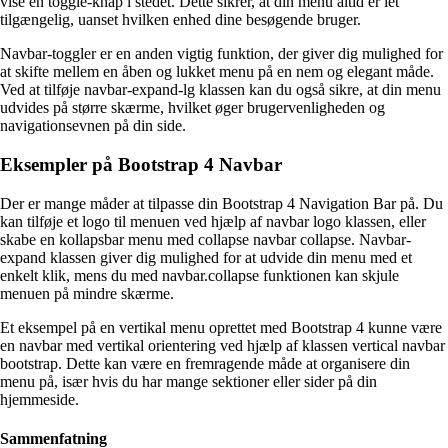
vise en toggle-knap i stedet. Dette sikrer, at din menu altid er let
tilgængelig, uanset hvilken enhed dine besøgende bruger.
Navbar-toggler er en anden vigtig funktion, der giver dig mulighed for
at skifte mellem en åben og lukket menu på en nem og elegant måde.
Ved at tilføje navbar-expand-lg klassen kan du også sikre, at din menu
udvides på større skærme, hvilket øger brugervenligheden og
navigationsevnen på din side.
Eksempler på Bootstrap 4 Navbar
Der er mange måder at tilpasse din Bootstrap 4 Navigation Bar på. Du
kan tilføje et logo til menuen ved hjælp af navbar logo klassen, eller
skabe en kollapsbar menu med collapse navbar collapse. Navbar-
expand klassen giver dig mulighed for at udvide din menu med et
enkelt klik, mens du med navbar.collapse funktionen kan skjule
menuen på mindre skærme.
Et eksempel på en vertikal menu oprettet med Bootstrap 4 kunne være
en navbar med vertikal orientering ved hjælp af klassen vertical navbar
bootstrap. Dette kan være en fremragende måde at organisere din
menu på, især hvis du har mange sektioner eller sider på din
hjemmeside.
Sammenfatning