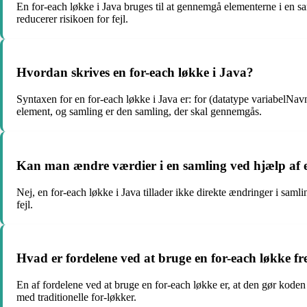
En for-each løkke i Java bruges til at gennemgå elementerne i en saml
reducerer risikoen for fejl.
Hvordan skrives en for-each løkke i Java?
Syntaxen for en for-each løkke i Java er: for (datatype variabelNav
element, og samling er den samling, der skal gennemgås.
Kan man ændre værdier i en samling ved hjælp af e
Nej, en for-each løkke i Java tillader ikke direkte ændringer i sam
fejl.
Hvad er fordelene ved at bruge en for-each løkke fre
En af fordelene ved at bruge en for-each løkke er, at den gør koden 
med traditionelle for-løkker.