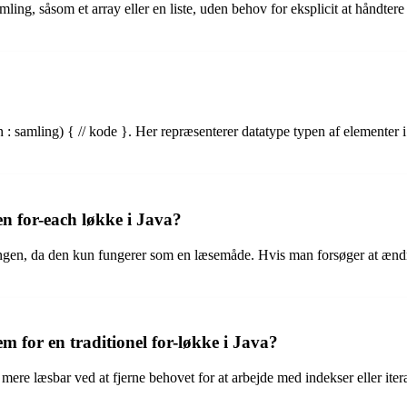
ing, såsom et array eller en liste, uden behov for eksplicit at håndtere
n : samling) { // kode }. Her repræsenterer datatype typen af elementer 
n for-each løkke i Java?
lingen, da den kun fungerer som en læsemåde. Hvis man forsøger at ændre
m for en traditionel for-løkke i Java?
mere læsbar ved at fjerne behovet for at arbejde med indekser eller iter