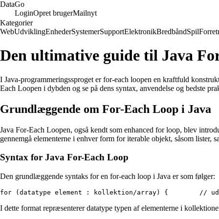
Data
Go
Login
Opret bruger
Mailnyt
Kategorier
Web
Udvikling
Enheder
Systemer
Support
Elektronik
Bredbånd
Spil
Forret
Den ultimative guide til Java F
I Java-programmeringssproget er for-each loopen en kraftfuld konstrukt, 
Each Loopen i dybden og se på dens syntax, anvendelse og bedste prak
Grundlæggende om For-Each Loop i Java
Java For-Each Loopen, også kendt som enhanced for loop, blev introduc
gennemgå elementerne i enhver form for iterable objekt, såsom lister, sæt
Syntax for Java For-Each Loop
Den grundlæggende syntaks for en for-each loop i Java er som følger:
for (datatype element : kollektion/array) {        // ud
I dette format repræsenterer datatype typen af elementerne i kollektionen 