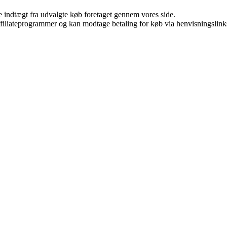
e indtægt fra udvalgte køb foretaget gennem vores side.
affiliateprogrammer og kan modtage betaling for køb via henvisningslinks