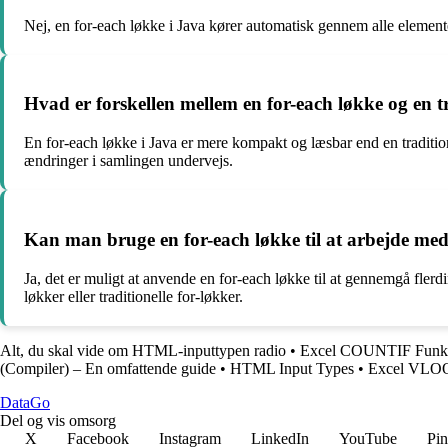
Nej, en for-each løkke i Java kører automatisk gennem alle elemente
Hvad er forskellen mellem en for-each løkke og en tr
En for-each løkke i Java er mere kompakt og læsbar end en tradition
ændringer i samlingen undervejs.
Kan man bruge en for-each løkke til at arbejde med
Ja, det er muligt at anvende en for-each løkke til at gennemgå fler
løkker eller traditionelle for-løkker.
Alt, du skal vide om HTML-inputtypen radio
•
Excel COUNTIF Funk
(Compiler) – En omfattende guide
•
HTML Input Types
•
Excel VLO
Data
Go
Del og vis omsorg
X
Facebook
Instagram
LinkedIn
YouTube
Pin