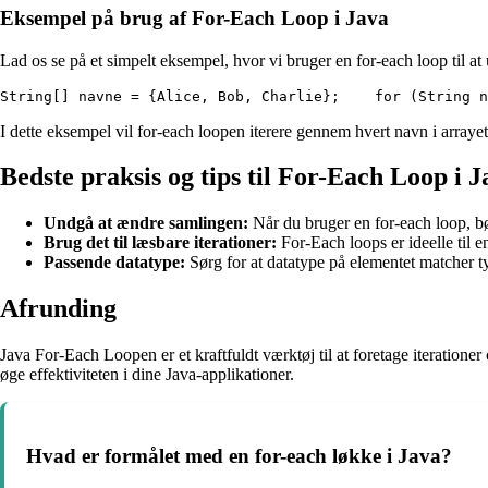
Eksempel på brug af For-Each Loop i Java
Lad os se på et simpelt eksempel, hvor vi bruger en for-each loop til at 
String[] navne = {Alice, Bob, Charlie};    for (String 
I dette eksempel vil for-each loopen iterere gennem hvert navn i arrayet
Bedste praksis og tips til For-Each Loop i J
Undgå at ændre samlingen:
Når du bruger en for-each loop, bø
Brug det til læsbare iterationer:
For-Each loops er ideelle til e
Passende datatype:
Sørg for at datatype på elementet matcher ty
Afrunding
Java For-Each Loopen er et kraftfuldt værktøj til at foretage iteration
øge effektiviteten i dine Java-applikationer.
Hvad er formålet med en for-each løkke i Java?