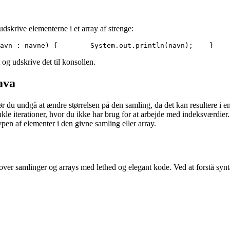
udskrive elementerne i et array af strenge:
navn : navne) {        System.out.println(navn);    }  
 og udskrive det til konsollen.
ava
r du undgå at ændre størrelsen på den samling, da det kan resultere i
nkle iterationer, hvor du ikke har brug for at arbejde med indeksværdier.
pen af elementer i den givne samling eller array.
er over samlinger og arrays med lethed og elegant kode. Ved at forstå sy