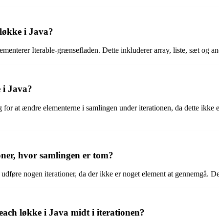
 løkke i Java?
nterer Iterable-grænsefladen. Dette inkluderer array, liste, sæt og andre
 i Java?
or at ændre elementerne i samlingen under iterationen, da dette ikke er 
oner, hvor samlingen er tom?
udføre nogen iterationer, da der ikke er noget element at gennemgå. Dette
each løkke i Java midt i iterationen?