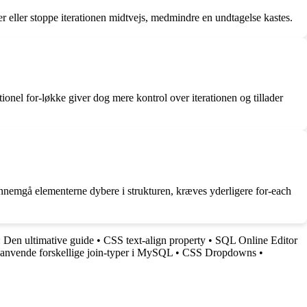
er eller stoppe iterationen midtvejs, medmindre en undtagelse kastes.
ionel for-løkke giver dog mere kontrol over iterationen og tillader
gennemgå elementerne dybere i strukturen, kræves yderligere for-each
Den ultimative guide
•
CSS text-align property
•
SQL Online Editor
 anvende forskellige join-typer i MySQL
•
CSS Dropdowns
•