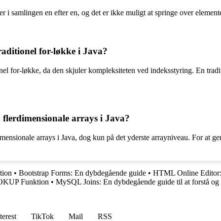
r i samlingen en efter en, og det er ikke muligt at springe over element
aditionel for-løkke i Java?
el for-løkke, da den skjuler kompleksiteten ved indeksstyring. En tradit
 flerdimensionale arrays i Java?
dimensionale arrays i Java, dog kun på det yderste arrayniveau. For at 
tion
•
Bootstrap Forms: En dybdegående guide
•
HTML Online Editor: 
OKUP Funktion
•
MySQL Joins: En dybdegående guide til at forstå og
terest
TikTok
Mail
RSS