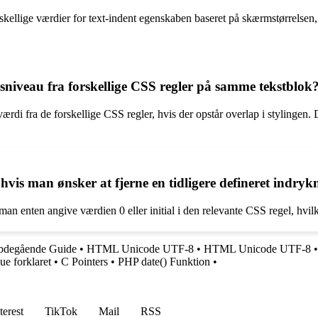
ellige værdier for text-indent egenskaben baseret på skærmstørrelsen, 
sniveau fra forskellige CSS regler på samme tekstblok
rdi fra de forskellige CSS regler, hvis der opstår overlap i stylingen
vis man ønsker at fjerne en tidligere defineret indrykn
man enten angive værdien 0 eller initial i den relevante CSS regel, hvilk
ybdegående Guide
•
HTML Unicode UTF-8
•
HTML Unicode UTF-8
ue forklaret
•
C Pointers
•
PHP date() Funktion
•
terest
TikTok
Mail
RSS