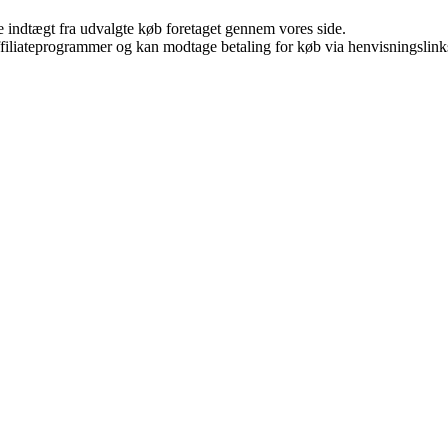
e indtægt fra udvalgte køb foretaget gennem vores side.
affiliateprogrammer og kan modtage betaling for køb via henvisningslinks