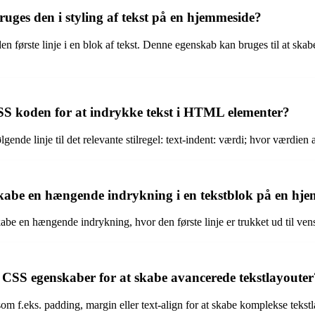
ges den i styling af tekst på en hjemmeside?
 første linje i en blok af tekst. Denne egenskab kan bruges til at skabe 
SS koden for at indrykke tekst i HTML elementer?
ende linje til det relevante stilregel: text-indent: værdi; hvor værdien a
skabe en hængende indrykning i en tekstblok på en hj
abe en hængende indrykning, hvor den første linje er trukket ud til vens
CSS egenskaber for at skabe avancerede tekstlayouter
 f.eks. padding, margin eller text-align for at skabe komplekse tekstl