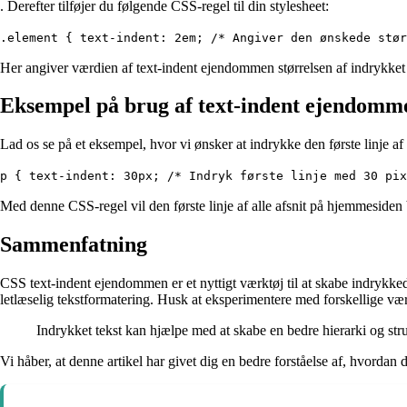
. Derefter tilføjer du følgende CSS-regel til din stylesheet:
.element { text-indent: 2em; /* Angiver den ønskede stør
Her angiver værdien af text-indent ejendommen størrelsen af indrykket 
Eksempel på brug af text-indent ejendomm
Lad os se på et eksempel, hvor vi ønsker at indrykke den første linje af e
p { text-indent: 30px; /* Indryk første linje med 30 pix
Med denne CSS-regel vil den første linje af alle afsnit på hjemmesiden 
Sammenfatning
CSS text-indent ejendommen er et nyttigt værktøj til at skabe indrykked
letlæselig tekstformatering. Husk at eksperimentere med forskellige værd
Indrykket tekst kan hjælpe med at skabe en bedre hierarki og struk
Vi håber, at denne artikel har givet dig en bedre forståelse af, hvor