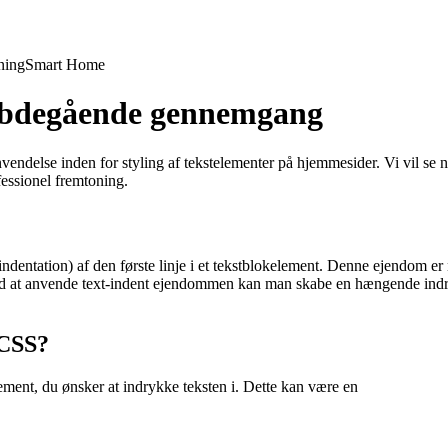
ning
Smart Home
ybdegående gennemgang
vendelse inden for styling af tekstelementer på hjemmesider. Vi vil s
essionel fremtoning.
dentation) af den første linje i et tekstblokelement. Denne ejendom er ny
 Ved at anvende text-indent ejendommen kan man skabe en hængende indryk
 CSS?
ment, du ønsker at indrykke teksten i. Dette kan være en