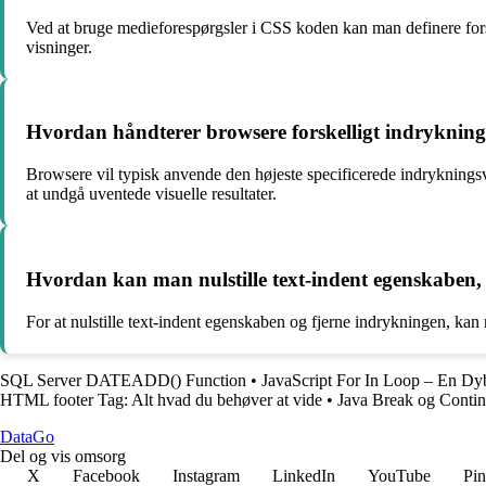
Ved at bruge medieforespørgsler i CSS koden kan man definere forsk
visninger.
Hvordan håndterer browsere forskelligt indrykning
Browsere vil typisk anvende den højeste specificerede indrykningsvæ
at undgå uventede visuelle resultater.
Hvordan kan man nulstille text-indent egenskaben, h
For at nulstille text-indent egenskaben og fjerne indrykningen, kan 
SQL Server DATEADD() Function
•
JavaScript For In Loop – En D
HTML footer Tag: Alt hvad du behøver at vide
•
Java Break og Contin
Data
Go
Del og vis omsorg
X
Facebook
Instagram
LinkedIn
YouTube
Pin