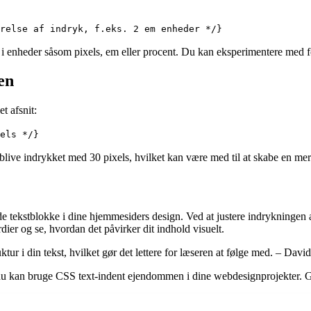
relse af indryk, f.eks. 2 em enheder */}
i enheder såsom pixels, em eller procent. Du kan eksperimentere med fo
en
t afsnit:
els */}
blive indrykket med 30 pixels, hvilket kan være med til at skabe en mere
e tekstblokke i dine hjemmesiders design. Ved at justere indrykningen a
ier og se, hvordan det påvirker dit indhold visuelt.
tur i din tekst, hvilket gør det lettere for læseren at følge med. – Dav
dan du kan bruge CSS text-indent ejendommen i dine webdesignprojekter.