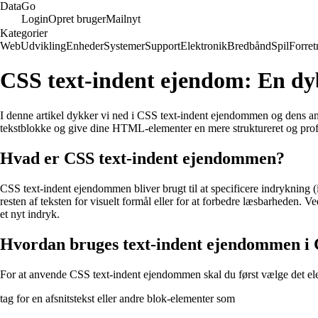
Data
Go
Login
Opret bruger
Mailnyt
Kategorier
Web
Udvikling
Enheder
Systemer
Support
Elektronik
Bredbånd
Spil
Forret
CSS text-indent ejendom: En d
I denne artikel dykker vi ned i CSS text-indent ejendommen og dens an
tekstblokke og give dine HTML-elementer en mere struktureret og prof
Hvad er CSS text-indent ejendommen?
CSS text-indent ejendommen bliver brugt til at specificere indrykning (in
resten af teksten for visuelt formål eller for at forbedre læsbarheden.
et nyt indryk.
Hvordan bruges text-indent ejendommen i
For at anvende CSS text-indent ejendommen skal du først vælge det ele
tag for en afsnitstekst eller andre blok-elementer som