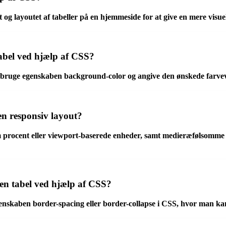
 og layoutet af tabeller på en hjemmeside for at give en mere visuel
bel ved hjælp af CSS?
ruge egenskaben background-color og angive den ønskede farvev
en responsiv layout?
 procent eller viewport-baserede enheder, samt medieræfølsomme st
 en tabel ved hjælp af CSS?
egenskaben border-spacing eller border-collapse i CSS, hvor man 