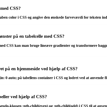
e med CSS?
ben color i CSS og angive den ønskede farveværdi for teksten inde
ønster på en tabelcelle med CSS?
le med CSS kan man bruge lineære gradienter og transformere bagg
ret på en hjemmeside ved hjælp af CSS?
0 auto; på tabellens container i CSS og lodret ved at anvende fleksi
beller ved hjælp af CSS?
seudo-klassen :nth-child(even) og :nth-child(odd) i CSS til at anve