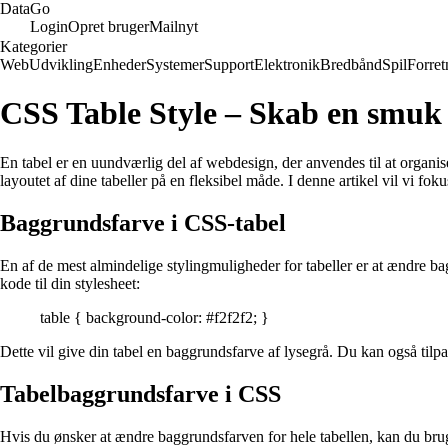
Data
Go
Login
Opret bruger
Mailnyt
Kategorier
Web
Udvikling
Enheder
Systemer
Support
Elektronik
Bredbånd
Spil
Forret
CSS Table Style – Skab en smuk
En tabel er en uundværlig del af webdesign, der anvendes til at organi
layoutet af dine tabeller på en fleksibel måde. I denne artikel vil vi fo
Baggrundsfarve i CSS-tabel
En af de mest almindelige stylingmuligheder for tabeller er at ændre
kode til din stylesheet:
table { background-color: #f2f2f2; }
Dette vil give din tabel en baggrundsfarve af lysegrå. Du kan også tilpa
Tabelbaggrundsfarve i CSS
Hvis du ønsker at ændre baggrundsfarven for hele tabellen, kan du b