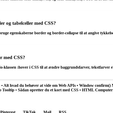
ler og tabelceller med CSS?
t bruge egenskaberne border og border-collapse til at angive tykke
ler med CSS?
-klassen :hover i CSS til at ændre baggrundsfarver, tekstfarver ell
e
•
Alt hvad du behøver at vide om Web APIs
•
Window confirm() M
p Tooltip
•
Sådan opretter du et kort med CSS
•
HTML Computer 
Pinterest
TikTok
Mail
RSS