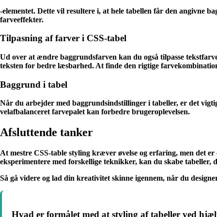
-elementet. Dette vil resultere i, at hele tabellen får den angi
farveeffekter.
Tilpasning af farver i CSS-tabel
Ud over at ændre baggrundsfarven kan du også tilpasse tekstfarve
teksten for bedre læsbarhed. At finde den rigtige farvekombination e
Baggrund i tabel
Når du arbejder med baggrundsindstillinger i tabeller, er det vigt
velafbalanceret farvepalet kan forbedre brugeroplevelsen.
Afsluttende tanker
At mestre CSS-table styling kræver øvelse og erfaring, men det e
eksperimentere med forskellige teknikker, kan du skabe tabeller, d
Så gå videre og lad din kreativitet skinne igennem, når du design
Hvad er formålet med at styling af tabeller ved hjæ