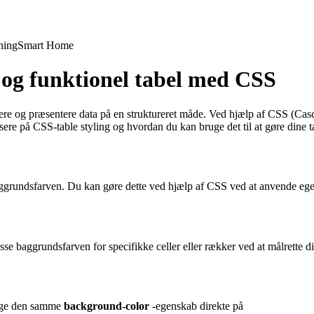
ning
Smart Home
 og funktionel tabel med CSS
sere og præsentere data på en struktureret måde. Ved hjælp af CSS (Casc
kusere på CSS-table styling og hvordan du kan bruge det til at gøre dine t
 baggrundsfarven. Du kan gøre dette ved hjælp af CSS ved at anvende e
sse baggrundsfarven for specifikke celler eller rækker ved at målrette d
ruge den samme
background-color
-egenskab direkte på