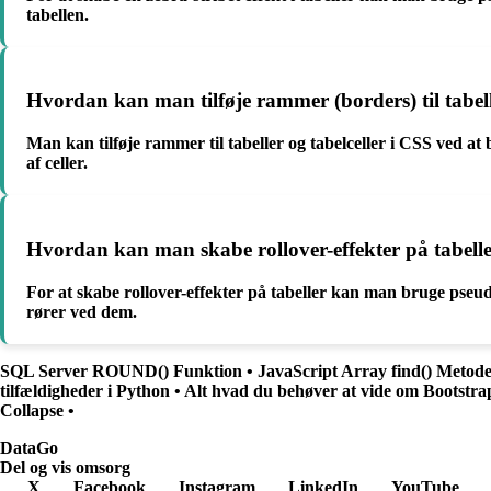
tabellen.
Hvordan kan man tilføje rammer (borders) til tabel
Man kan tilføje rammer til tabeller og tabelceller i CSS ved a
af celler.
Hvordan kan man skabe rollover-effekter på tabel
For at skabe rollover-effekter på tabeller kan man bruge pseudo
rører ved dem.
SQL Server ROUND() Funktion
•
JavaScript Array find() Metod
tilfældigheder i Python
•
Alt hvad du behøver at vide om Bootstra
Collapse
•
Data
Go
Del og vis omsorg
X
Facebook
Instagram
LinkedIn
YouTube