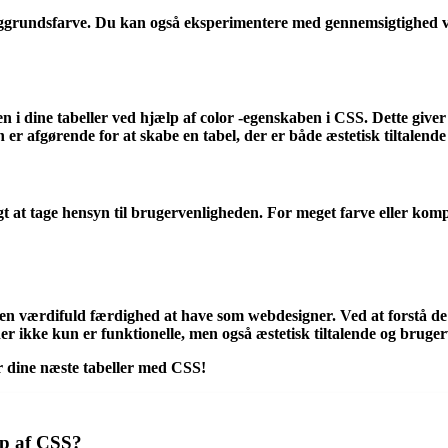
vne baggrundsfarve. Du kan også eksperimentere med gennemsigtigh
n i dine tabeller ved hjælp af
color
-egenskaben i CSS. Dette giver
r afgørende for at skabe en tabel, der er både æstetisk tiltalende o
igt at tage hensyn til brugervenligheden. For meget farve eller kom
r en værdifuld færdighed at have som webdesigner. Ved at forstå d
er ikke kun er funktionelle, men også æstetisk tiltalende og bruger
er dine næste tabeller med CSS!
lp af CSS?