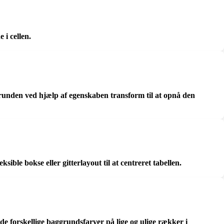
 i cellen.
runden ved hjælp af egenskaben transform til at opnå den
ble bokse eller gitterlayout til at centreret tabellen.
nde forskellige baggrundsfarver på lige og ulige rækker i