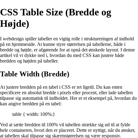
CSS Table Size (Bredde og
Højde)
I webdesign spiller tabeller en vigtig rolle i struktureringen af indhold
på en hjemmeside. At kunne styre størrelsen på tabellerne, både i
bredde og højde, er afgørende for at opnå det ønskede layout. I denne
artikel vil vi dykke ned i, hvordan du med CSS kan justere både
bredden og højden på tabeller.
Table Width (Bredde)
At justere bredden på en tabel i CSS er ret ligetil. Du kan enten
specificere en absolut bredde i pixels eller procent, eller lade tabellen
tilpasse sig automatisk til indholdet. Her er et eksempel på, hvordan du
kan angive bredden på en tabel:
table { width: 100%;}
Ved at sætte bredden til 100% vil tabellen strække sig ud til at fylde
hele containeren, hvori den er placeret. Dette er nyttigt, når du ønsker,
at tabellen skal tilpasse sig skærmstørrelsen og være responsiv.