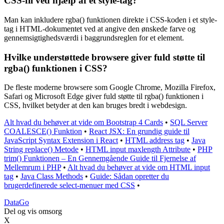
CSS-fil ved hjælp af et style-tag?
Man kan inkludere rgba() funktionen direkte i CSS-koden i et style-
tag i HTML-dokumentet ved at angive den ønskede farve og
gennemsigtighedsværdi i baggrundsreglen for et element.
Hvilke understøttede browsere giver fuld støtte til
rgba() funktionen i CSS?
De fleste moderne browsere som Google Chrome, Mozilla Firefox,
Safari og Microsoft Edge giver fuld støtte til rgba() funktionen i
CSS, hvilket betyder at den kan bruges bredt i webdesign.
Alt hvad du behøver at vide om Bootstrap 4 Cards
•
SQL Server
COALESCE() Funktion
•
React JSX: En grundig guide til
JavaScript Syntax Extension i React
•
HTML address tag
•
Java
String replace() Metode
•
HTML input maxlength Attribute
•
PHP
trim() Funktionen – En Gennemgående Guide til Fjernelse af
Mellemrum i PHP
•
Alt hvad du behøver at vide om HTML input
tag
•
Java Class Methods
•
Guide: Sådan opretter du
brugerdefinerede select-menuer med CSS
•
Data
Go
Del og vis omsorg
X