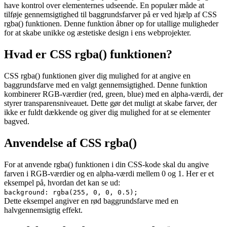
have kontrol over elementernes udseende. En populær måde at
tilføje gennemsigtighed til baggrundsfarver på er ved hjælp af CSS
rgba() funktionen. Denne funktion åbner op for utallige muligheder
for at skabe unikke og æstetiske design i ens webprojekter.
Hvad er CSS rgba() funktionen?
CSS rgba() funktionen giver dig mulighed for at angive en
baggrundsfarve med en valgt gennemsigtighed. Denne funktion
kombinerer RGB-værdier (red, green, blue) med en alpha-værdi, der
styrer transparensniveauet. Dette gør det muligt at skabe farver, der
ikke er fuldt dækkende og giver dig mulighed for at se elementer
bagved.
Anvendelse af CSS rgba()
For at anvende rgba() funktionen i din CSS-kode skal du angive
farven i RGB-værdier og en alpha-værdi mellem 0 og 1. Her er et
eksempel på, hvordan det kan se ud:
background: rgba(255, 0, 0, 0.5);
Dette eksempel angiver en rød baggrundsfarve med en
halvgennemsigtig effekt.