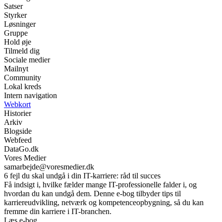
Satser
Styrker
Løsninger
Gruppe
Hold øje
Tilmeld dig
Sociale medier
Mailnyt
Community
Lokal kreds
Intern navigation
Webkort
Historier
Arkiv
Blogside
Webfeed
DataGo.dk
Vores Medier
samarbejde@voresmedier.dk
6 fejl du skal undgå i din IT-karriere: råd til succes
Få indsigt i, hvilke fælder mange IT-professionelle falder i, og
hvordan du kan undgå dem. Denne e-bog tilbyder tips til
karriereudvikling, netværk og kompetenceopbygning, så du kan
fremme din karriere i IT-branchen.
Læs e-bog