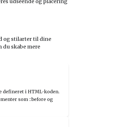
eres udseende og placering
 og stilarter til dine
an du skabe mere
kte defineret i HTML-koden.
lementer som ::before og