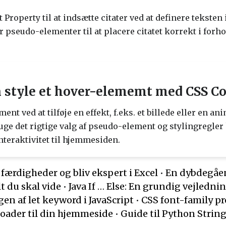
roperty til at indsætte citater ved at definere teksten 
er pseudo-elementer til at placere citatet korrekt i forho
style et hover-elememt med CSS Co
ent ved at tilføje en effekt, f.eks. et billede eller en 
ruge det rigtige valg af pseudo-element og stylingregl
interaktivitet til hjemmesiden.
 færdigheder og bliv ekspert i Excel
•
En dybdegåen
t du skal vide
•
Java If … Else: En grundig vejledni
en af let keyword i JavaScript
•
CSS font-family p
Loader til din hjemmeside
•
Guide til Python Stri