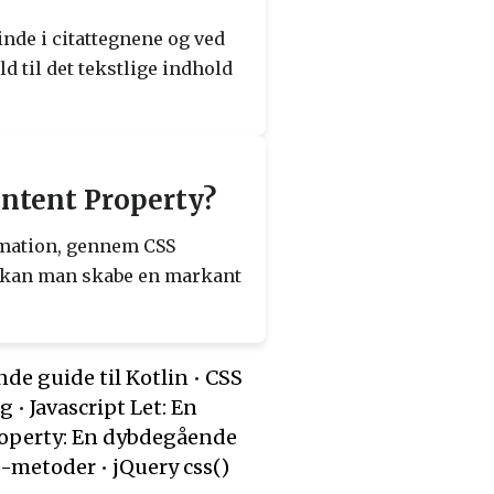
inde i citattegnene og ved
ld til det tekstlige indhold
ntent Property?
animation, gennem CSS
er kan man skabe en markant
de guide til Kotlin
•
CSS
ng
•
Javascript Let: En
roperty: En dybdegående
ng-metoder
•
jQuery css()