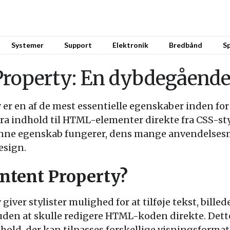
Systemer
Support
Elektronik
Bredbånd
Sp
Property: En dybdegående
y
er en af de mest essentielle egenskaber inden for
tra indhold til HTML-elementer direkte fra CSS-sty
denne egenskab fungerer, dens mange anvendelse
esign.
ntent Property?
y
giver stylister mulighed for at tilføje tekst, bille
, uden at skulle redigere HTML-koden direkte. Dett
hold, der kan tilpasses forskellige visningsforma