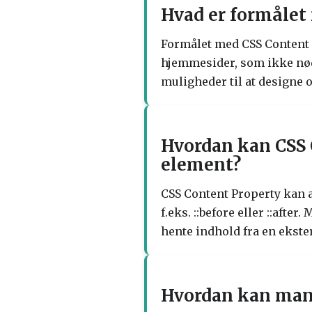
Hvad er formålet
Formålet med CSS Content P
hjemmesider, som ikke nødv
muligheder til at designe
Hvordan kan CSS C
element?
CSS Content Property kan a
f.eks. ::before eller ::afte
hente indhold fra en ekste
Hvordan kan man t