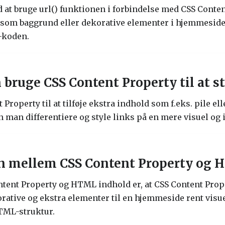
ed at bruge url() funktionen i forbindelse med CSS Conte
som baggrund eller dekorative elementer i hjemmesiden,
-koden.
ruge CSS Content Property til at st
operty til at tilføje ekstra indhold som f.eks. pile elle
n man differentiere og style links på en mere visuel og
en mellem CSS Content Property og
tent Property og HTML indhold er, at CSS Content Prop
orative og ekstra elementer til en hjemmeside rent visu
HTML-struktur.