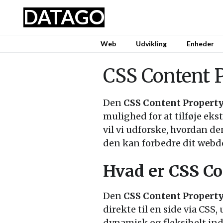
DATA
GO
Web
Udvikling
Enheder
CSS Content 
Den
CSS Content Propert
mulighed for at tilføje eks
vil vi udforske, hvordan 
den kan forbedre dit webd
Hvad er CSS Co
Den
CSS Content Propert
direkte til en side via CSS
dynamisk og fleksibelt ind