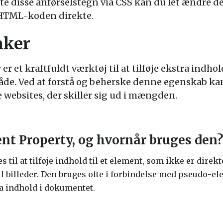
te disse anførselstegn via CSS kan du let ændre d
 HTML-koden direkte.
nker
y
er et kraftfuldt værktøj til at tilføje ekstra indhold
måde. Ved at forstå og beherske denne egenskab k
websites, der skiller sig ud i mængden.
ent Property, og hvornår bruges den?
 til at tilføje indhold til et element, som ikke er dire
til billeder. Den bruges ofte i forbindelse med pseudo-e
tra indhold i dokumentet.