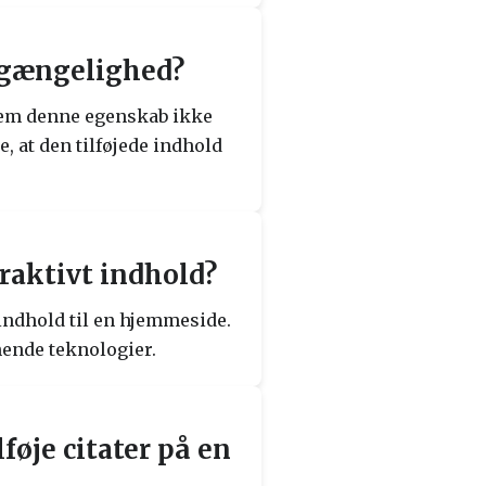
lgængelighed?
nnem denne egenskab ikke
, at den tilføjede indhold
eraktivt indhold?
t indhold til en hjemmeside.
nende teknologier.
føje citater på en