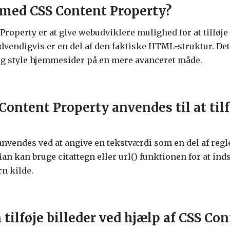
 med CSS Content Property?
roperty er at give webudviklere mulighed for at tilføje 
endigvis er en del af den faktiske HTML-struktur. Dett
 og style hjemmesider på en mere avanceret måde.
ontent Property anvendes til at tilfø
nvendes ved at angive en tekstværdi som en del af regl
r. Man kan bruge citattegn eller url() funktionen for at ind
rn kilde.
ilføje billeder ved hjælp af CSS Co