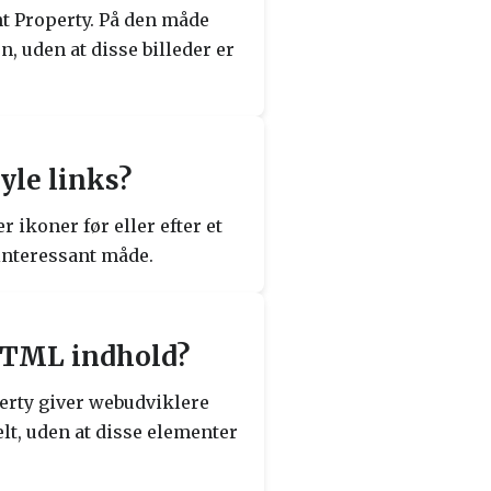
nt Property. På den måde
 uden at disse billeder er
yle links?
r ikoner før eller efter et
 interessant måde.
 HTML indhold?
erty giver webudviklere
elt, uden at disse elementer