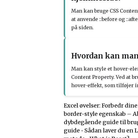
Man kan bruge CSS Content P
at anvende ::before og ::aft
på siden.
Hvordan kan man 
Man kan style et hover-elem
Content Property. Ved at b
hover-effekt, som tilføjer 
Excel øvelser: Forbedr dine
border-style egenskab – Al
dybdegående guide til brug
guide
•
Sådan laver du en 