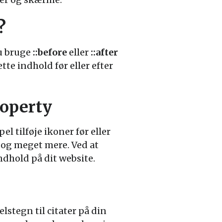
?
du bruge
::before
eller
::after
te indhold før eller efter
roperty
l tilføje ikoner før eller
er og meget mere. Ved at
hold på dit website.
lstegn til citater på din