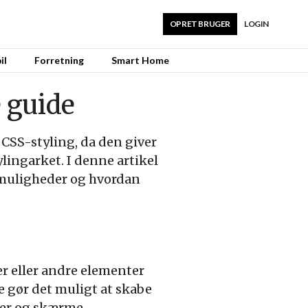
OPRET BRUGER
LOGIN
il
Forretning
Smart Home
 guide
 CSS-styling, da den giver
lingarket. I denne artikel
smuligheder og hvordan
der eller andre elementer
e gør det muligt at skabe
ter og skærme.