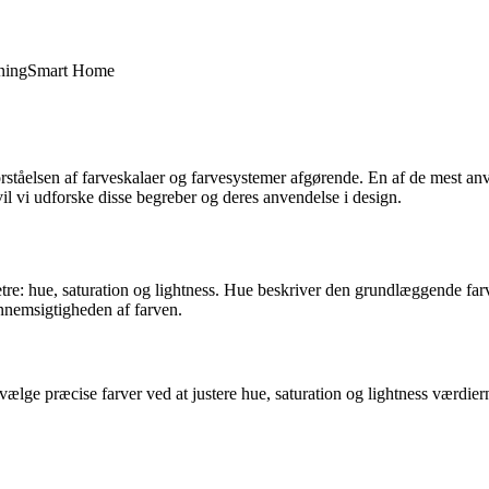
ning
Smart Home
 forståelsen af farveskalaer og farvesystemer afgørende. En af de mest a
vil vi udforske disse begreber og deres anvendelse i design.
tre: hue, saturation og lightness. Hue beskriver den grundlæggende farve
ennemsigtigheden af farven.
ælge præcise farver ved at justere hue, saturation og lightness værdiern