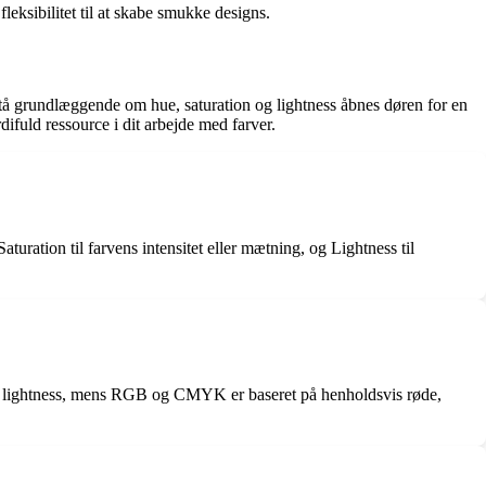
eksibilitet til at skabe smukke designs.
stå grundlæggende om hue, saturation og lightness åbnes døren for en
fuld ressource i dit arbejde med farver.
aturation til farvens intensitet eller mætning, og Lightness til
 og lightness, mens RGB og CMYK er baseret på henholdsvis røde,