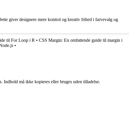
ette giver designere mere kontrol og kreativ frihed i farvevalg og
e til For Loop i R
•
CSS Margin: En omfattende guide til margin i
 Node.js
•
. Indhold må ikke kopieres eller bruges uden tilladelse.