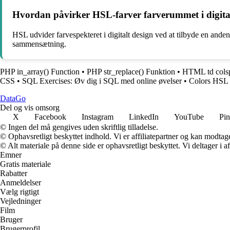
Hvordan påvirker HSL-farver farverummet i digita
HSL udvider farvespekteret i digitalt design ved at tilbyde en anden
sammensætning.
PHP in_array() Function
•
PHP str_replace() Funktion
•
HTML td colsp
CSS
•
SQL Exercises: Øv dig i SQL med online øvelser
•
Colors HSL
Data
Go
Del og vis omsorg
X
Facebook
Instagram
LinkedIn
YouTube
Pin
© Ingen del må gengives uden skriftlig tilladelse.
© Ophavsretligt beskyttet indhold. Vi er affiliatepartner og kan modtag
© Alt materiale på denne side er ophavsretligt beskyttet. Vi deltager i 
Emner
Gratis materiale
Rabatter
Anmeldelser
Vælg rigtigt
Vejledninger
Film
Bruger
Brugerprofil