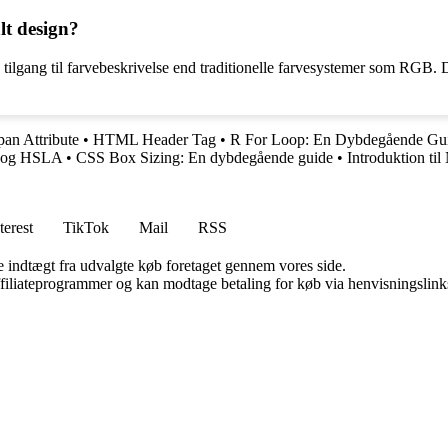
lt design?
 tilgang til farvebeskrivelse end traditionelle farvesystemer som RGB. D
an Attribute
•
HTML Header Tag
•
R For Loop: En Dybdegående Guid
 og HSLA
•
CSS Box Sizing: En dybdegående guide
•
Introduktion til
terest
TikTok
Mail
RSS
e indtægt fra udvalgte køb foretaget gennem vores side.
affiliateprogrammer og kan modtage betaling for køb via henvisningslinks