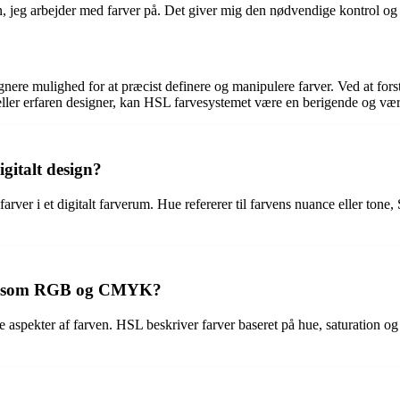
 jeg arbejder med farver på. Det giver mig den nødvendige kontrol og fl
nere mulighed for at præcist definere og manipulere farver. Ved at for
ller erfaren designer, kan HSL farvesystemet være en berigende og værdi
gitalt design?
rver i et digitalt farverum. Hue refererer til farvens nuance eller tone, S
mer som RGB og CMYK?
 aspekter af farven. HSL beskriver farver baseret på hue, saturation