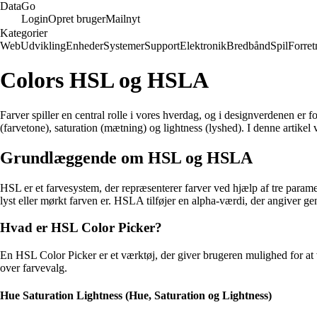
Data
Go
Login
Opret bruger
Mailnyt
Kategorier
Web
Udvikling
Enheder
Systemer
Support
Elektronik
Bredbånd
Spil
Forret
Colors HSL og HSLA
Farver spiller en central rolle i vores hverdag, og i designverdenen er
(farvetone), saturation (mætning) og lightness (lyshed). I denne artikel 
Grundlæggende om HSL og HSLA
HSL er et farvesystem, der repræsenterer farver ved hjælp af tre parame
lyst eller mørkt farven er. HSLA tilføjer en alpha-værdi, der angiver g
Hvad er HSL Color Picker?
En HSL Color Picker er et værktøj, der giver brugeren mulighed for at v
over farvevalg.
Hue Saturation Lightness (Hue, Saturation og Lightness)