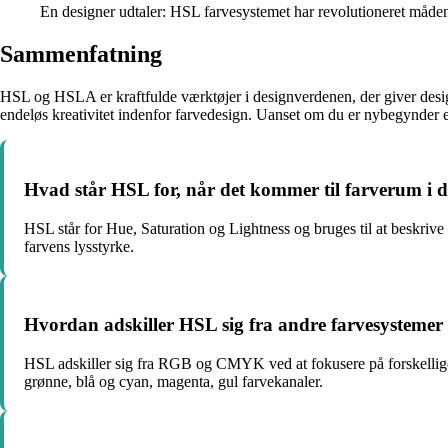
En designer udtaler: HSL farvesystemet har revolutioneret måden,
Sammenfatning
HSL og HSLA er kraftfulde værktøjer i designverdenen, der giver desig
endeløs kreativitet indenfor farvedesign. Uanset om du er nybegynder e
Hvad står HSL for, når det kommer til farverum i di
HSL står for Hue, Saturation og Lightness og bruges til at beskrive fa
farvens lysstyrke.
Hvordan adskiller HSL sig fra andre farvesyste
HSL adskiller sig fra RGB og CMYK ved at fokusere på forskellige
grønne, blå og cyan, magenta, gul farvekanaler.