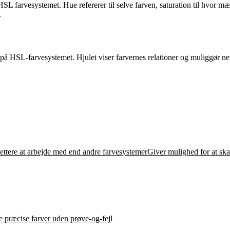
L farvesystemet. Hue refererer til selve farven, saturation til hvor mætte
.
på HSL-farvesystemet. Hjulet viser farvernes relationer og muliggør nem
Lettere at arbejde med end andre farvesystemerGiver mulighed for at sk
e præcise farver uden prøve-og-fejl