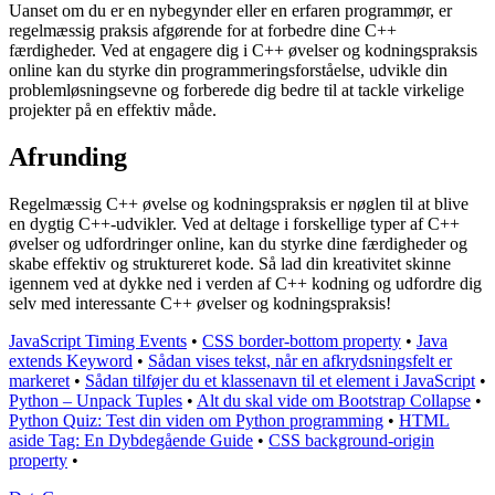
Uanset om du er en nybegynder eller en erfaren programmør, er
regelmæssig praksis afgørende for at forbedre dine C++
færdigheder. Ved at engagere dig i C++ øvelser og kodningspraksis
online kan du styrke din programmeringsforståelse, udvikle din
problemløsningsevne og forberede dig bedre til at tackle virkelige
projekter på en effektiv måde.
Afrunding
Regelmæssig C++ øvelse og kodningspraksis er nøglen til at blive
en dygtig C++-udvikler. Ved at deltage i forskellige typer af C++
øvelser og udfordringer online, kan du styrke dine færdigheder og
skabe effektiv og struktureret kode. Så lad din kreativitet skinne
igennem ved at dykke ned i verden af C++ kodning og udfordre dig
selv med interessante C++ øvelser og kodningspraksis!
JavaScript Timing Events
•
CSS border-bottom property
•
Java
extends Keyword
•
Sådan vises tekst, når en afkrydsningsfelt er
markeret
•
Sådan tilføjer du et klassenavn til et element i JavaScript
•
Python – Unpack Tuples
•
Alt du skal vide om Bootstrap Collapse
•
Python Quiz: Test din viden om Python programming
•
HTML
aside Tag: En Dybdegående Guide
•
CSS background-origin
property
•