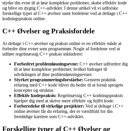
styrke din evne til at løse komplekse problemer, skabe effektiv kode
og blive en dygtig C++-udvikler. I denne artikel vil vi udforske
forskellige typer af C++ øvelser samt fordelene ved at deltage i C++
kodningspraksis online.
C++ Øvelser og Praksisfordele
At deltage i C++-øvelser og praksis online er en effektiv måde at
forbedre dine evner som programmør. Nogle af fordelene ved at
udføre regelmæssig C++ praksis inkluderer:
Forbedret problemløsningsevne:
C++ øvelser udfordrer dig
til at løse komplekse problemer, hvilket bidrager til
udviklingen af dine problemløsningsevner.
Styrket programmeringsforståelse:
Gennem praktisk
erfaring med C++ kode bliver du bedre til at forstå sprogets
koncepter og struktur.
Effektiv kodepraksis:
Regelmæssig C++ kodningspraksis
hjælper dig med at skrive mere effektiv og fejlfri kode.
Forberedelse til virkelige projekter:
Ved at deltage i C++
online øvelser får du erfaring, der er værdifuld for din
fremtidige karriere som C++-udvikler.
Forskellige typer af C++ Øvelser og