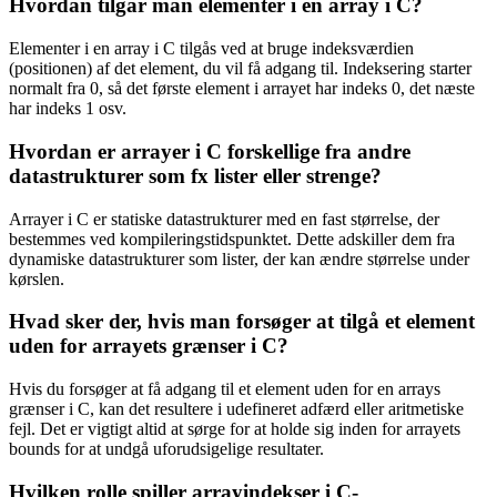
Hvordan tilgår man elementer i en array i C?
Elementer i en array i C tilgås ved at bruge indeksværdien
(positionen) af det element, du vil få adgang til. Indeksering starter
normalt fra 0, så det første element i arrayet har indeks 0, det næste
har indeks 1 osv.
Hvordan er arrayer i C forskellige fra andre
datastrukturer som fx lister eller strenge?
Arrayer i C er statiske datastrukturer med en fast størrelse, der
bestemmes ved kompileringstidspunktet. Dette adskiller dem fra
dynamiske datastrukturer som lister, der kan ændre størrelse under
kørslen.
Hvad sker der, hvis man forsøger at tilgå et element
uden for arrayets grænser i C?
Hvis du forsøger at få adgang til et element uden for en arrays
grænser i C, kan det resultere i udefineret adfærd eller aritmetiske
fejl. Det er vigtigt altid at sørge for at holde sig inden for arrayets
bounds for at undgå uforudsigelige resultater.
Hvilken rolle spiller arrayindekser i C-