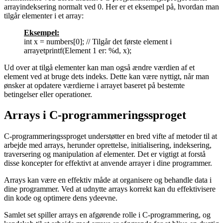
arrayindeksering normalt ved 0. Her er et eksempel på, hvordan man
tilgår elementer i et array:
Eksempel:
int x = numbers[0]; // Tilgår det første element i
arrayetprintf(Element 1 er: %d, x);
Ud over at tilgå elementer kan man også ændre værdien af et
element ved at bruge dets indeks. Dette kan være nyttigt, når man
ønsker at opdatere værdierne i arrayet baseret på bestemte
betingelser eller operationer.
Arrays i C-programmeringssproget
C-programmeringssproget understøtter en bred vifte af metoder til at
arbejde med arrays, herunder oprettelse, initialisering, indeksering,
traversering og manipulation af elementer. Det er vigtigt at forstå
disse koncepter for effektivt at anvende arrayer i dine programmer.
Arrays kan være en effektiv måde at organisere og behandle data i
dine programmer. Ved at udnytte arrays korrekt kan du effektivisere
din kode og optimere dens ydeevne.
Samlet set spiller arrays en afgørende rolle i C-programmering, og