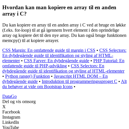
Hvordan kan man kopiere en array til en anden
array i C?
Du kan kopiere en array til en anden array i C ved at bruge en løkke
(f.eks. for-loop) til at gå igennem hvert element i den oprindelige
array og kopiere det til den nye array. Du kan også bruge funktionen
memcpy() til at kopiere arrayer.
CSS Margin: En omfattende guide til margin i CSS
•
CSS Selectors:
En dybdegående guide til identifikation og styling af HTML-
elementer
•
CSS Farver: En dybdegående guide
•
PHP Tutorial: En
omfattende guide til PHP-udvikling
•
CSS Selectors: En
dybdegående guide til identifikation og styling af HTML-elementer
•
Python range() Funktion
•
Javascript HTML DOM – En
dybdegående guide
•
Introduktion til programmeringssproget C
•
Alt
du behøver at vide om Bootstrap Icons
•
Data
Go
Del og vis omsorg
X
Facebook
Instagram
LinkedIn
YouTube