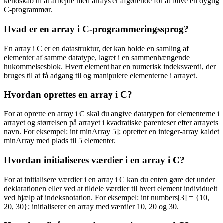
kendskab til at arbejde med arrays er afgørende for at blive en dygtig
C-programmør.
Hvad er en array i C-programmeringssprog?
En array i C er en datastruktur, der kan holde en samling af
elementer af samme datatype, lagret i en sammenhængende
hukommelsesblok. Hvert element har en numerisk indeksværdi, der
bruges til at få adgang til og manipulere elementerne i arrayet.
Hvordan oprettes en array i C?
For at oprette en array i C skal du angive datatypen for elementerne i
arrayet og størrelsen på arrayet i kvadratiske parenteser efter arrayets
navn. For eksempel: int minArray[5]; opretter en integer-array kaldet
minArray med plads til 5 elementer.
Hvordan initialiseres værdier i en array i C?
For at initialisere værdier i en array i C kan du enten gøre det under
deklarationen eller ved at tildele værdier til hvert element individuelt
ved hjælp af indeksnotation. For eksempel: int numbers[3] = {10,
20, 30}; initialiserer en array med værdier 10, 20 og 30.