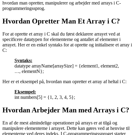
hvordan man opretter, manipulerer og arbejder med arrays i C-
programmeringssprog.
Hvordan Opretter Man Et Array i C?
For at oprette et array i C skal du først deklarere arrayet ved at
specificere datatypen for elementerne og antallet af elementer i
arrayet. Her er en enkel syntaks for at oprette og initialisere et array i
C:
Syntaks:
datatype arrayName[arraySize] = {element1, element2,
…, elementN};
Her er et eksempel på, hvordan man opretter et array af heltal i C:
Eksempel:
int numbers[5] = {1, 2, 3, 4, 5};
Hvordan Arbejder Man med Arrays i C?
En af de mest almindelige operationer på arrays er at tilgå og
manipulere elementerne i arrayet. Dette kan gøres ved at henvise til
elementerne ved deres indeks. I C-programmeringssproget starter