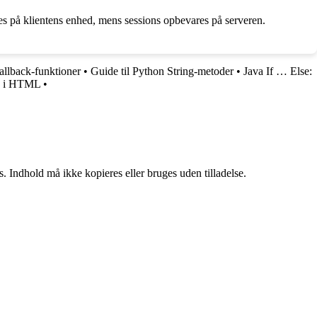
mes på klientens enhed, mens sessions opbevares på serveren.
allback-funktioner
•
Guide til Python String-metoder
•
Java If … Else:
ve i HTML
•
. Indhold må ikke kopieres eller bruges uden tilladelse.