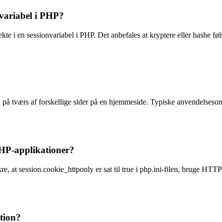
variabel i PHP?
 i en sessionvariabel i PHP. Det anbefales at kryptere eller hashe føl
a på tværs af forskellige sider på en hjemmeside. Typiske anvendelses
HP-applikationer?
kre, at session.cookie_httponly er sat til true i php.ini-filen, bruge 
ation?