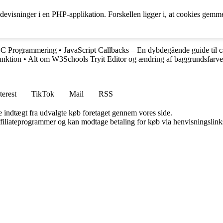
sidevisninger i en PHP-applikation. Forskellen ligger i, at cookies gem
i C Programmering
•
JavaScript Callbacks – En dybdegående guide til c
unktion
•
Alt om W3Schools Tryit Editor og ændring af baggrundsfar
terest
TikTok
Mail
RSS
e indtægt fra udvalgte køb foretaget gennem vores side.
affiliateprogrammer og kan modtage betaling for køb via henvisningslinks