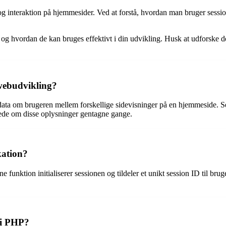
 og interaktion på hjemmesider. Ved at forstå, hvordan man bruger sess
s og hvordan de kan bruges effektivt i din udvikling. Husk at udforske de
 webudvikling?
ata om brugeren mellem forskellige sidevisninger på en hjemmeside. Sess
bede om disse oplysninger gentagne gange.
kation?
 funktion initialiserer sessionen og tildeler et unikt session ID til bru
 i PHP?