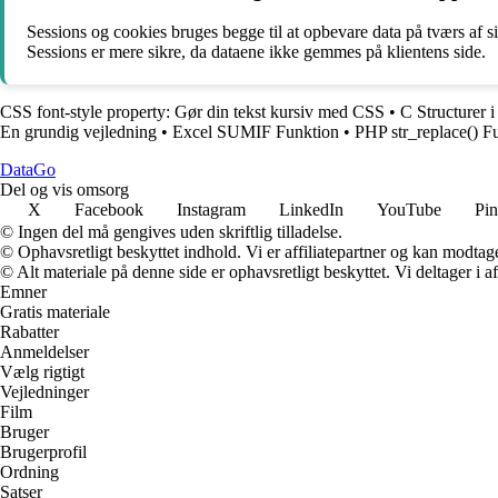
Sessions og cookies bruges begge til at opbevare data på tværs af 
Sessions er mere sikre, da dataene ikke gemmes på klientens side.
CSS font-style property: Gør din tekst kursiv med CSS
•
C Structurer 
En grundig vejledning
•
Excel SUMIF Funktion
•
PHP str_replace() F
Data
Go
Del og vis omsorg
X
Facebook
Instagram
LinkedIn
YouTube
Pin
© Ingen del må gengives uden skriftlig tilladelse.
© Ophavsretligt beskyttet indhold. Vi er affiliatepartner og kan modtag
© Alt materiale på denne side er ophavsretligt beskyttet. Vi deltager i 
Emner
Gratis materiale
Rabatter
Anmeldelser
Vælg rigtigt
Vejledninger
Film
Bruger
Brugerprofil
Ordning
Satser