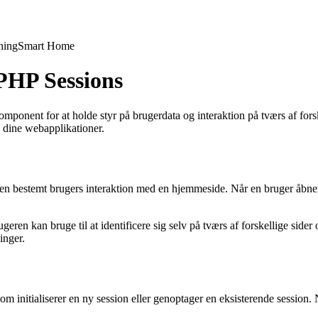
ning
Smart Home
PHP Sessions
onent for at holde styr på brugerdata og interaktion på tværs af forske
 dine webapplikationer.
il en bestemt brugers interaktion med en hjemmeside. Når en bruger åbner
ugeren kan bruge til at identificere sig selv på tværs af forskellige sid
inger.
som initialiserer en ny session eller genoptager en eksisterende session.