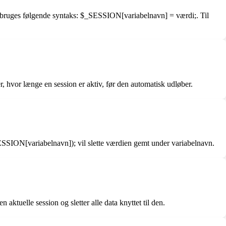
 bruges følgende syntaks: $_SESSION[variabelnavn] = værdi;. Til
er, hvor længe en session er aktiv, før den automatisk udløber.
ESSION[variabelnavn]); vil slette værdien gemt under variabelnavn.
ktuelle session og sletter alle data knyttet til den.