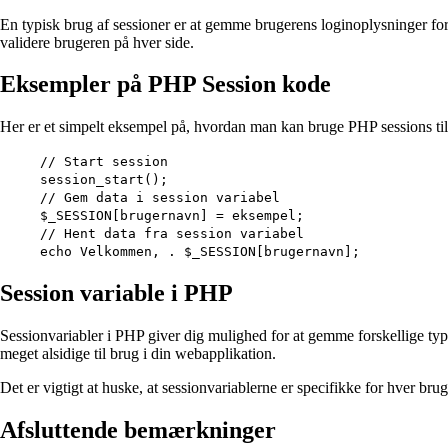
En typisk brug af sessioner er at gemme brugerens loginoplysninger for
validere brugeren på hver side.
Eksempler på PHP Session kode
Her er et simpelt eksempel på, hvordan man kan bruge PHP sessions ti
// Start session
session_start();
// Gem data i session variabel
$_SESSION[brugernavn] = eksempel;
// Hent data fra session variabel
echo Velkommen, . $_SESSION[brugernavn];
Session variable i PHP
Sessionvariabler i PHP giver dig mulighed for at gemme forskellige type
meget alsidige til brug i din webapplikation.
Det er vigtigt at huske, at sessionvariablerne er specifikke for hver b
Afsluttende bemærkninger