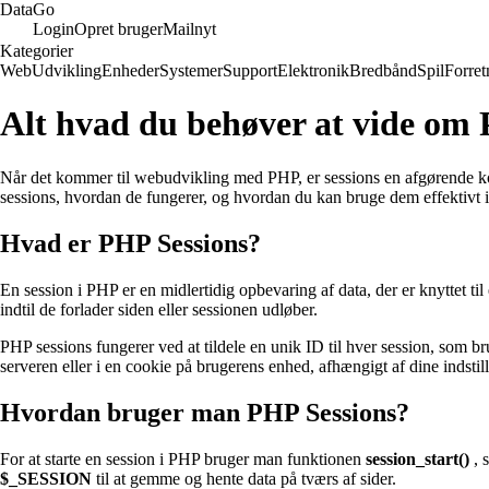
Data
Go
Login
Opret bruger
Mailnyt
Kategorier
Web
Udvikling
Enheder
Systemer
Support
Elektronik
Bredbånd
Spil
Forret
Alt hvad du behøver at vide om 
Når det kommer til webudvikling med PHP, er sessions en afgørende komp
sessions, hvordan de fungerer, og hvordan du kan bruge dem effektivt i
Hvad er PHP Sessions?
En session i PHP er en midlertidig opbevaring af data, der er knyttet t
indtil de forlader siden eller sessionen udløber.
PHP sessions fungerer ved at tildele en unik ID til hver session, som br
serveren eller i en cookie på brugerens enhed, afhængigt af dine indstill
Hvordan bruger man PHP Sessions?
For at starte en session i PHP bruger man funktionen
session_start()
, 
$_SESSION
til at gemme og hente data på tværs af sider.