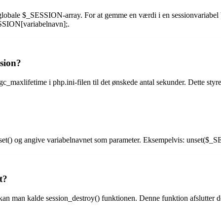
rglobale $_SESSION-array. For at gemme en værdi i en sessionvariabel
ESSION[variabelnavn];.
sion?
gc_maxlifetime i php.ini-filen til det ønskede antal sekunder. Dette styr
nset() og angive variabelnavnet som parameter. Eksempelvis: unset($_S
t?
an man kalde session_destroy() funktionen. Denne funktion afslutter den a