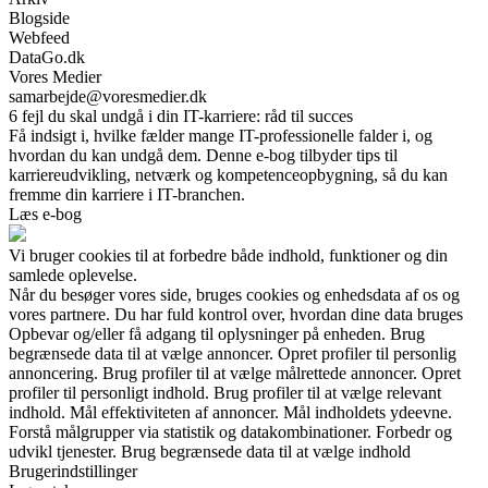
Blogside
Webfeed
DataGo.dk
Vores Medier
samarbejde@voresmedier.dk
6 fejl du skal undgå i din IT-karriere: råd til succes
Få indsigt i, hvilke fælder mange IT-professionelle falder i, og
hvordan du kan undgå dem. Denne e-bog tilbyder tips til
karriereudvikling, netværk og kompetenceopbygning, så du kan
fremme din karriere i IT-branchen.
Læs e-bog
Vi bruger cookies til at forbedre både indhold, funktioner og din
samlede oplevelse.
Når du besøger vores side, bruges cookies og enhedsdata af os og
vores partnere. Du har fuld kontrol over, hvordan dine data bruges
Opbevar og/eller få adgang til oplysninger på enheden. Brug
begrænsede data til at vælge annoncer. Opret profiler til personlig
annoncering. Brug profiler til at vælge målrettede annoncer. Opret
profiler til personligt indhold. Brug profiler til at vælge relevant
indhold. Mål effektiviteten af annoncer. Mål indholdets ydeevne.
Forstå målgrupper via statistik og datakombinationer. Forbedr og
udvikl tjenester. Brug begrænsede data til at vælge indhold
Brugerindstillinger