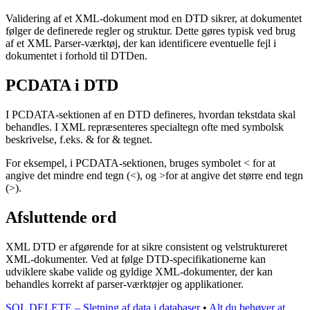
Validering af et XML-dokument mod en DTD sikrer, at dokumentet
følger de definerede regler og struktur. Dette gøres typisk ved brug
af et XML Parser-værktøj, der kan identificere eventuelle fejl i
dokumentet i forhold til DTDen.
PCDATA i DTD
I PCDATA-sektionen af en DTD defineres, hvordan tekstdata skal
behandles. I XML repræsenteres specialtegn ofte med symbolsk
beskrivelse, f.eks. & for & tegnet.
For eksempel, i PCDATA-sektionen, bruges symbolet < for at
angive det mindre end tegn (<), og >for at angive det større end tegn
(>).
Afsluttende ord
XML DTD er afgørende for at sikre consistent og velstruktureret
XML-dokumenter. Ved at følge DTD-specifikationerne kan
udviklere skabe valide og gyldige XML-dokumenter, der kan
behandles korrekt af parser-værktøjer og applikationer.
SQL DELETE – Sletning af data i databaser
•
Alt du behøver at