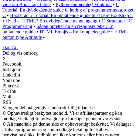
vide om Bootstrap Tables
•
Python enumerate() Funktion
•
C
Tutorial: En dybdegående guide til læring af programmeringssproget
C
•
Bootstrap 5 Tutorial: En omfattende guide til at lære Bootstrap 5
•
Hvad er HTML? En dybdegående gennemgang
•
C Structurer i C
Programmering
•
Sådan opretter du en responsiv tabel: En
omfattende guide
•
HTML Emojis – En kompleks guide
•
HTML
button type Attribute
•
Data
Go
Del og vis omsorg
X
Facebook
Instagram
LinkedIn
YouTube
Pinterest
TikTok
Mail
RSS
© Ingen del må gengives uden skriftlig tilladelse.
© Ophavsretligt beskyttet indhold. Vi er affiliatepartner og kan
modtage indtægt fra udvalgte køb foretaget gennem vores side.
© Alt materiale på denne side er ophavsretligt beskyttet. Vi deltager i
affiliateprogrammer og kan modtage betaling for køb via
henvisningslinks. Indhold må ikke kopieres eller bruges uden