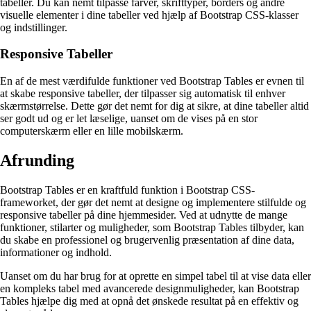
tabeller. Du kan nemt tilpasse farver, skrifttyper, borders og andre
visuelle elementer i dine tabeller ved hjælp af Bootstrap CSS-klasser
og indstillinger.
Responsive Tabeller
En af de mest værdifulde funktioner ved Bootstrap Tables er evnen til
at skabe responsive tabeller, der tilpasser sig automatisk til enhver
skærmstørrelse. Dette gør det nemt for dig at sikre, at dine tabeller altid
ser godt ud og er let læselige, uanset om de vises på en stor
computerskærm eller en lille mobilskærm.
Afrunding
Bootstrap Tables er en kraftfuld funktion i Bootstrap CSS-
frameworket, der gør det nemt at designe og implementere stilfulde og
responsive tabeller på dine hjemmesider. Ved at udnytte de mange
funktioner, stilarter og muligheder, som Bootstrap Tables tilbyder, kan
du skabe en professionel og brugervenlig præsentation af dine data,
informationer og indhold.
Uanset om du har brug for at oprette en simpel tabel til at vise data eller
en kompleks tabel med avancerede designmuligheder, kan Bootstrap
Tables hjælpe dig med at opnå det ønskede resultat på en effektiv og