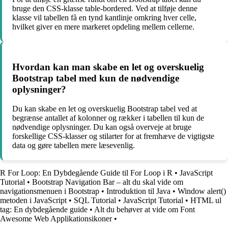
bruge den CSS-klasse table-bordered. Ved at tilføje denne
klasse vil tabellen få en tynd kantlinje omkring hver celle,
hvilket giver en mere markeret opdeling mellem cellerne.
Hvordan kan man skabe en let og overskuelig
Bootstrap tabel med kun de nødvendige
oplysninger?
Du kan skabe en let og overskuelig Bootstrap tabel ved at
begrænse antallet af kolonner og rækker i tabellen til kun de
nødvendige oplysninger. Du kan også overveje at bruge
forskellige CSS-klasser og stilarter for at fremhæve de vigtigste
data og gøre tabellen mere læsevenlig.
R For Loop: En Dybdegående Guide til For Loop i R
•
JavaScript
Tutorial
•
Bootstrap Navigation Bar – alt du skal vide om
navigationsmenuen i Bootstrap
•
Introduktion til Java
•
Window alert()
metoden i JavaScript
•
SQL Tutorial
•
JavaScript Tutorial
•
HTML ul
tag: En dybdegående guide
•
Alt du behøver at vide om Font
Awesome Web Applikationsikoner
•